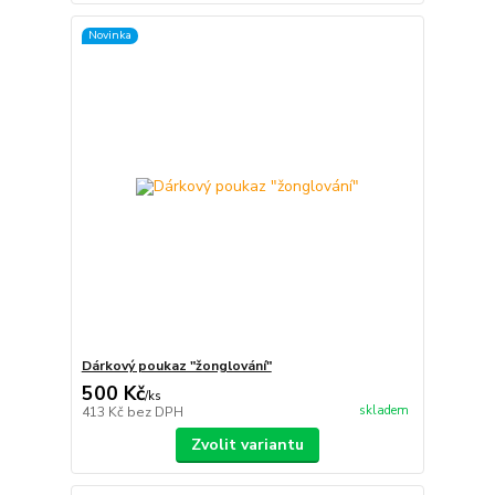
Novinka
Dárkový poukaz "žonglování"
500 Kč
/
ks
skladem
413 Kč
bez DPH
Zvolit variantu