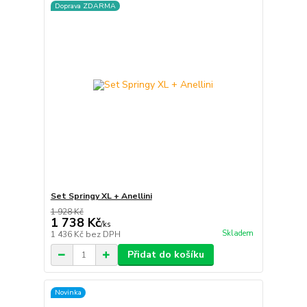
Doprava ZDARMA
Set Springy XL + Anellini
1 928 Kč
1 738 Kč
/
ks
Skladem
1 436 Kč
bez DPH
Přidat do košíku
Novinka