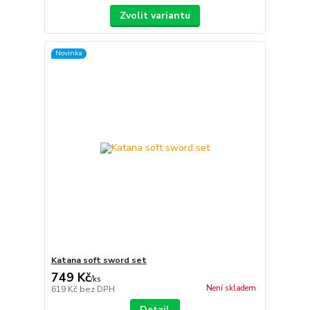
Zvolit variantu
Novinka
Katana soft sword set
749 Kč
/
ks
Není skladem
619 Kč
bez DPH
Detail