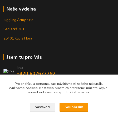
Naše výdejna
Juggling Army s.r.o.
Sedlecká 361
28401 Kutná Hora
Jsem tu pro Vás
Jirka
+420 602677792
Pro analýzu a personalizaci návštěvnosti našeho nákupáku
info@jarmy.cz
využíváme cookies. Nastavení vlastních preferencí můžete kdykoli
upravit odkazem ve spodní části stránek.
Souhlasím
Nastavení