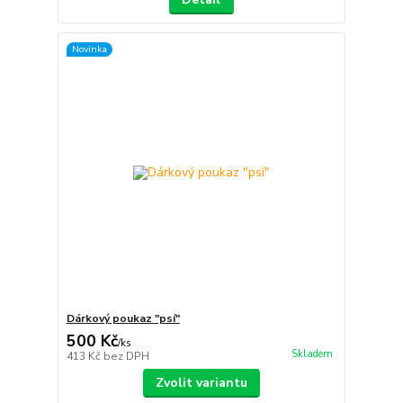
Novinka
Dárkový poukaz "psí"
500 Kč
/
ks
Skladem
413 Kč
bez DPH
Zvolit variantu