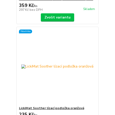
359 Kč
/
ks
Skladem
297 Kč
bez DPH
Zvolit variantu
Novinka
LickiMat Soother lízací podložka oranžová
235 Kč