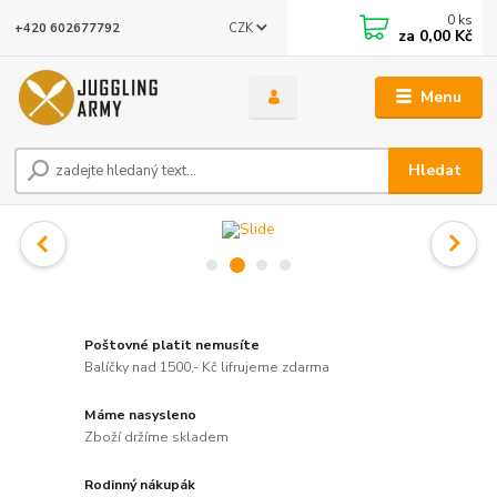
0
ks
CZK
+420 602677792
za
0,00 Kč
Menu
Hledat
Poštovné platit nemusíte
Balíčky nad 1500,- Kč lifrujeme zdarma
Máme nasysleno
Zboží držíme skladem
Rodinný nákupák