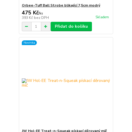
Orbee-Tuff Ball Strobe blikající 7,5cm modrý
475 Kč
/
ks
Skladem
393 Kč
bez DPH
Přidat do košíku
Novinka
JW Hol-EE Treat-n-Squeak pískací děrovaný míč