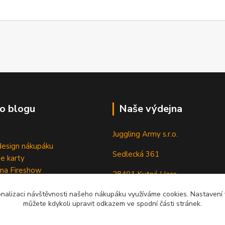
o blogu
Naše výdejna
Juggling Army s.r.o.
esign nákupáku
Sedlecká 361
e karty
 na Fireshow
28401 Kutná Hora
onalizaci návštěvnosti našeho nákupáku využíváme cookies. Nastavení v
můžete kdykoli upravit odkazem ve spodní části stránek.