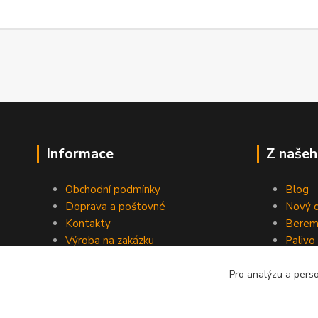
Informace
Z našeh
Obchodní podmínky
Blog
Doprava a poštovné
Nový d
Kontakty
Berem
Výroba na zakázku
Palivo
Kevlarové sedmero
Pro analýzu a pers