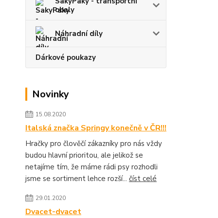
SakyPaky - transportní
obaly
Náhradní díly
Dárkové poukazy
Novinky
15.08.2020
Italská značka Springy konečně v ČR!!!
Hračky pro člověčí zákazníky pro nás vždy
budou hlavní prioritou, ale jelikož se
netajíme tím, že máme rádi psy rozhodli
jsme se sortiment lehce rozší...
číst celé
29.01.2020
Dvacet-dvacet