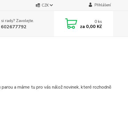
Přihlášení
CZK
 si rady? Zavolejte.
0
ks
za
0,00 Kč
 602677792
u parou a máme tu pro vás nálož novinek, které rozhodně