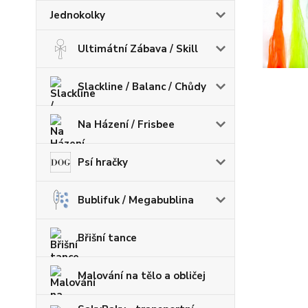
Jednokolky
Ultimátní Zábava / Skill
Slackline / Balanc / Chůdy
Na Házení / Frisbee
Psí hračky
Bublifuk / Megabublina
Břišní tance
Malování na tělo a obličej