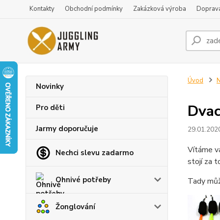
Kontakty
Obchodní podmínky
Zakázková výroba
Doprava
Úvod
N
Novinky
Dvac
Pro děti
Jarmy doporučuje
29.01.202
Vítáme vá
Nechci slevu zadarmo
stojí za t
Ohnivé potřeby
Tady můž
Žonglování