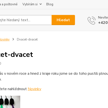
 a poštovné
Vybírám si
Blog
Nevíte
Hledat
+420
ovinky
Dvacet-dvacet
et-dvacet
0
s v novém roce a hned z kraje roku jsme se do toho pustili plno
o.
ete nahlédnout
Novinky