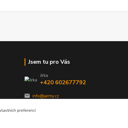
Jsem tu pro Vás
Jirka
+420 602677792
info@jarmy.cz
lastních preferencí