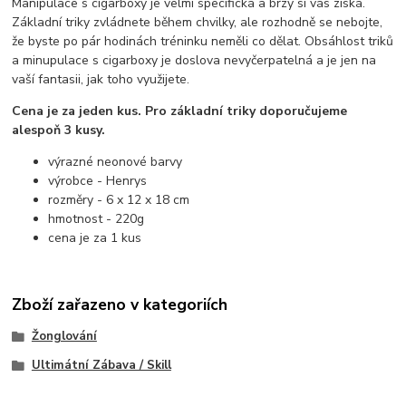
Manipulace s cigarboxy je velmi specifická a brzy si vás získá.
Základní triky zvládnete během chvilky, ale rozhodně se nebojte,
že byste po pár hodinách tréninku neměli co dělat. Obsáhlost triků
a minupulace s cigarboxy je doslova nevyčerpatelná a je jen na
vaší fantasii, jak toho využijete.
Cena je za jeden kus. Pro základní triky doporučujeme
alespoň 3 kusy.
výrazné neonové barvy
výrobce - Henrys
rozměry - 6 x 12 x 18 cm
hmotnost - 220g
cena je za 1 kus
Zboží zařazeno v kategoriích
Žonglování
Ultimátní Zábava / Skill