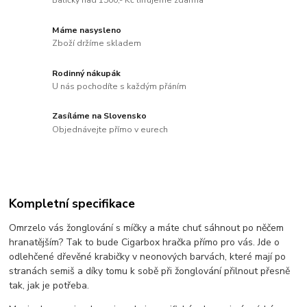
Balíčky nad 1500,- Kč lifrujeme zdarma
Máme nasysleno
Zboží držíme skladem
Rodinný nákupák
U nás pochodíte s každým přáním
Zasíláme na Slovensko
Objednávejte přímo v eurech
Kompletní specifikace
Omrzelo vás žonglování s míčky a máte chuť sáhnout po něčem
hranatějším? Tak to bude Cigarbox hračka přímo pro vás. Jde o
odlehčené dřevěné krabičky v neonových barvách, které mají po
stranách semiš a díky tomu k sobě při žonglování přilnout přesně
tak, jak je potřeba.