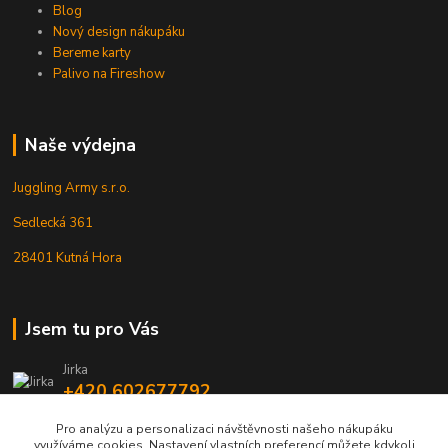
Blog
Nový design nákupáku
Bereme karty
Palivo na Fireshow
Naše výdejna
Juggling Army s.r.o.
Sedlecká 361
28401 Kutná Hora
Jsem tu pro Vás
Jirka
+420 602677792
Pro analýzu a personalizaci návštěvnosti našeho nákupáku
info@jarmy.cz
využíváme cookies. Nastavení vlastních preferencí můžete kdykoli