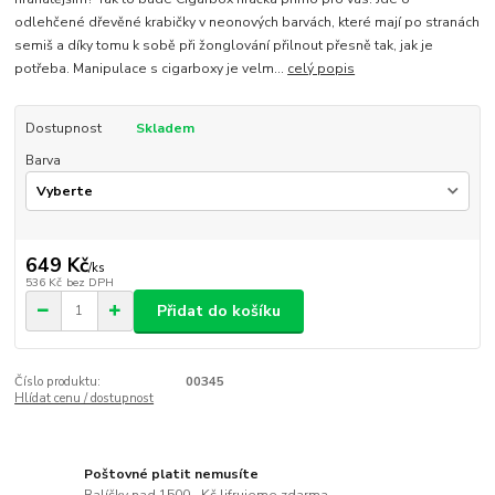
odlehčené dřevěné krabičky v neonových barvách, které mají po stranách
semiš a díky tomu k sobě při žonglování přilnout přesně tak, jak je
potřeba. Manipulace s cigarboxy je velm...
celý popis
Dostupnost
Skladem
Barva
649 Kč
/
ks
536 Kč
bez DPH
Přidat do košíku
Číslo produktu:
00345
Hlídat cenu / dostupnost
Poštovné platit nemusíte