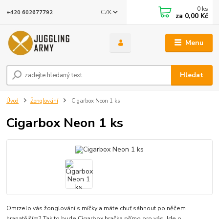
0
ks
CZK
+420 602677792
za
0,00 Kč
Menu
Hledat
Úvod
Žonglování
Cigarbox Neon 1 ks
Cigarbox Neon 1 ks
Omrzelo vás žonglování s míčky a máte chuť sáhnout po něčem
hranatějším? Tak to bude Cigarbox hračka přímo pro vás. Jde o