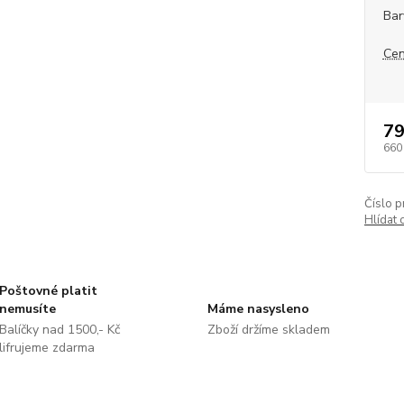
Bar
Cen
79
660
Číslo p
Hlídat 
Poštovné platit
nemusíte
Máme nasysleno
Balíčky nad 1500,- Kč
Zboží držíme skladem
lifrujeme zdarma