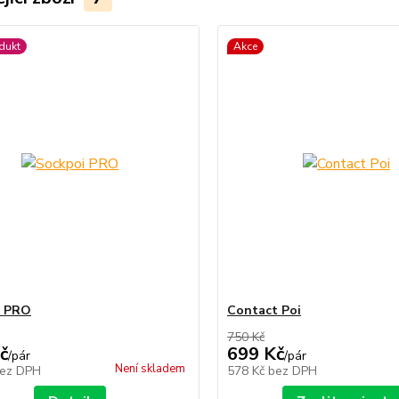
dukt
Akce
i PRO
Contact Poi
750 Kč
č
699 Kč
/
pár
/
pár
Není skladem
ez DPH
578 Kč
bez DPH