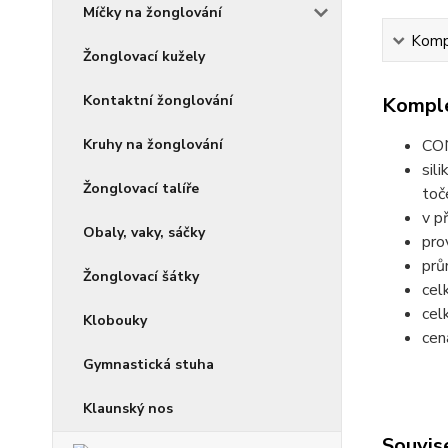
Míčky na žonglování
Kompl
Žonglovací kužely
Kontaktní žonglování
Komple
Kruhy na žonglování
CON
sil
Žonglovací talíře
toč
v p
Obaly, vaky, sáčky
pro
prů
Žonglovací šátky
cel
cel
Klobouky
cen
Gymnastická stuha
Klaunský nos
Souvise