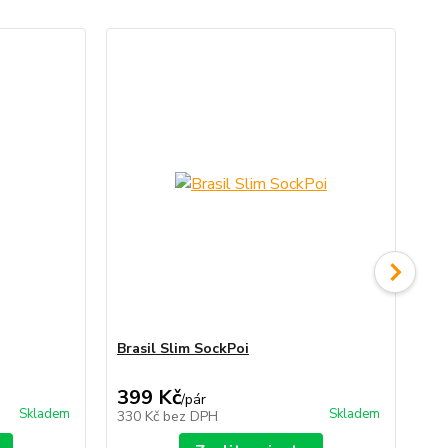
Brasil Slim SockPoi
Gl
ba
399 Kč
8
/
pár
Skladem
Skladem
330 Kč
bez DPH
70