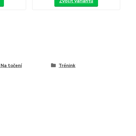
Zvolit variantu
/ Na točení
Trénink