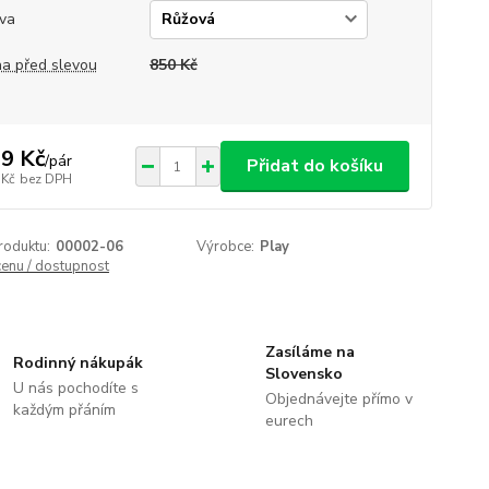
va
a před slevou
850 Kč
9 Kč
/
pár
Přidat do košíku
 Kč
bez DPH
roduktu:
00002-06
Výrobce:
Play
cenu / dostupnost
Zasíláme na
Rodinný nákupák
Slovensko
U nás pochodíte s
Objednávejte přímo v
každým přáním
eurech