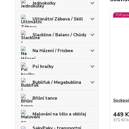
Jednokolky
TOP pro
Ultimátní Zábava / Skill
Slackline / Balanc / Chůdy
Na Házení / Frisbee
Psí hračky
Bublifuk / Megabublina
Břišní tance
Sockpo
449 K
Malování na tělo a obličej
371 Kč
b
SakyPaky - transportní