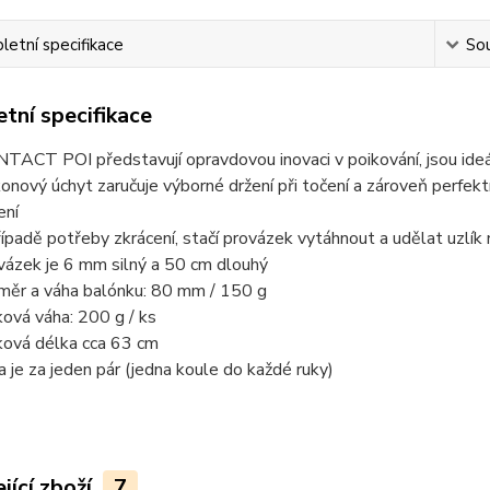
etní specifikace
Sou
tní specifikace
TACT POI představují opravdovou inovaci v poikování, jsou ideáln
ikonový úchyt zaručuje výborné držení při točení a zároveň perfek
ení
řípadě potřeby zkrácení, stačí provázek vytáhnout a udělat uzlí
vázek je 6 mm silný a 50 cm dlouhý
měr a váha balónku: 80 mm / 150 g
ková váha: 200 g / ks
ková délka cca 63 cm
a je za jeden pár (jedna koule do každé ruky)
jící zboží
7