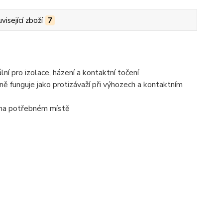
visející zboží
7
í pro izolace, házení a kontaktní točení
tně funguje jako protizávaží při výhozech a kontaktním
k na potřebném místě