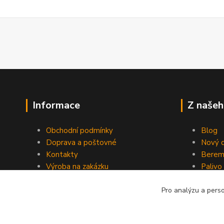
Informace
Z našeh
Obchodní podmínky
Blog
Doprava a poštovné
Nový d
Kontakty
Berem
Výroba na zakázku
Palivo
Kevlarové sedmero
Pro analýzu a pers