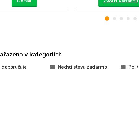
Detail
Zvolit variantu
zařazeno v kategoriích
 doporučuje
Nechci slevu zadarmo
Poi 