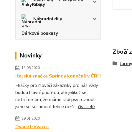
obaly
Náhradní díly
Dárkové poukazy
Zboží 
Novinky
Jarmy
15.08.2020
Italská značka Springy konečně v ČR!!!
Hračky pro člověčí zákazníky pro nás vždy
budou hlavní prioritou, ale jelikož se
netajíme tím, že máme rádi psy rozhodli
jsme se sortiment lehce rozší...
číst celé
29.01.2020
Dvacet-dvacet