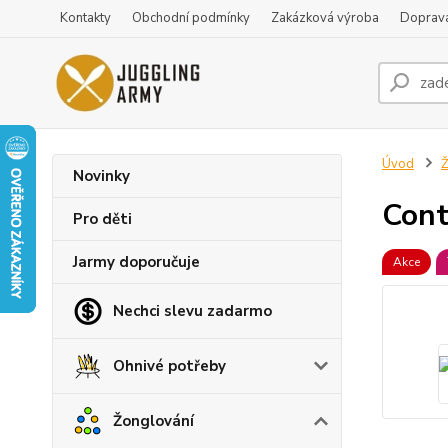
Kontakty
Obchodní podmínky
Zakázková výroba
Doprava
Úvod
Ž
Novinky
Cont
Pro děti
Jarmy doporučuje
Akce
Nechci slevu zadarmo
Ohnivé potřeby
Žonglování