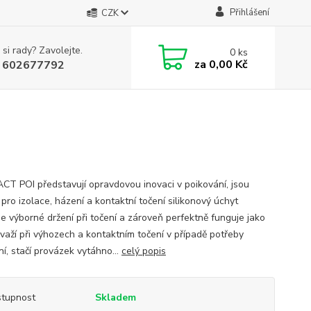
Přihlášení
CZK
 si rady? Zavolejte.
0
ks
za
0,00 Kč
 602677792
T POI představují opravdovou inovaci v poikování, jsou
 pro izolace, házení a kontaktní točení silikonový úchyt
je výborné držení při točení a zároveň perfektně funguje jako
ávaží při výhozech a kontaktním točení v případě potřeby
í, stačí provázek vytáhno...
celý popis
tupnost
Skladem