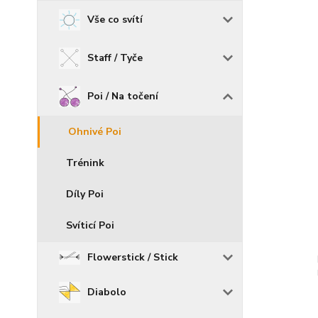
Vše co svítí
Staff / Tyče
Poi / Na točení
Ohnivé Poi
Trénink
Díly Poi
Svíticí Poi
Flowerstick / Stick
Diabolo