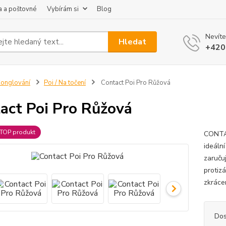
 a poštovné
Vybírám si
Blog
Nevíte
Hledat
+420
onglování
Poi / Na točení
Contact Poi Pro Růžová
act Poi Pro Růžová
TOP produkt
CONTAC
ideální
zaruču
protiz
zkrácen
Dos