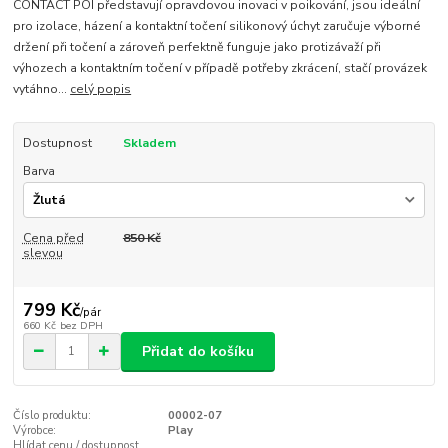
CONTACT POI představují opravdovou inovaci v poikování, jsou ideální
pro izolace, házení a kontaktní točení silikonový úchyt zaručuje výborné
držení při točení a zároveň perfektně funguje jako protizávaží při
výhozech a kontaktním točení v případě potřeby zkrácení, stačí provázek
vytáhno...
celý popis
Dostupnost
Skladem
Barva
Cena před
850 Kč
slevou
799 Kč
/
pár
660 Kč
bez DPH
Přidat do košíku
Číslo produktu:
00002-07
Výrobce:
Play
Hlídat cenu / dostupnost