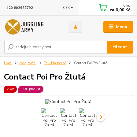
0
ks
CZK
+420 602677792
za
0,00 Kč
Menu
Hledat
Úvod
Žonglování
Poi / Na točení
Contact Poi Pro Žlutá
Contact Poi Pro Žlutá
Akce
TOP produkt