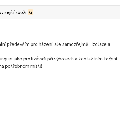
visející zboží
6
ní především pro házení, ale samozřejmě i izolace a
unguje jako protizávaží při výhozech a kontaktním točení
k na potřebném místě