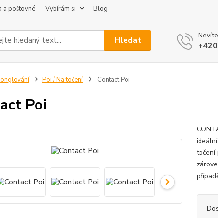
 a poštovné
Vybírám si
Blog
Nevíte
Hledat
+420
onglování
Poi / Na točení
Contact Poi
act Poi
CONTAC
ideáln
točení 
zárove
případě
Dos