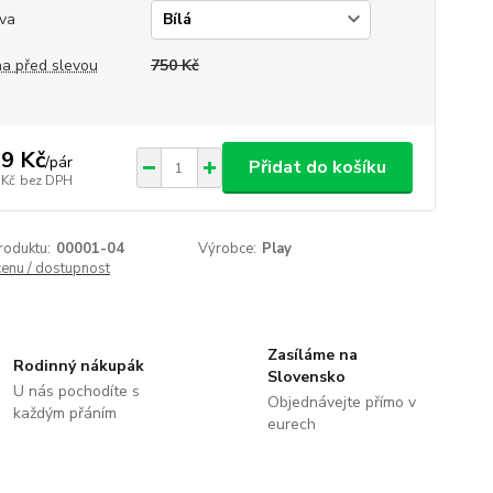
va
a před slevou
750 Kč
9 Kč
/
pár
Přidat do košíku
 Kč
bez DPH
roduktu:
00001-04
Výrobce:
Play
cenu / dostupnost
Zasíláme na
Rodinný nákupák
Slovensko
U nás pochodíte s
Objednávejte přímo v
každým přáním
eurech