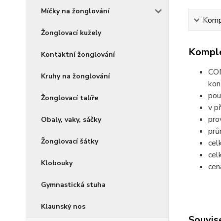
Míčky na žonglování
Kompl
Žonglovací kužely
Komple
Kontaktní žonglování
CON
Kruhy na žonglování
kon
pou
Žonglovací talíře
v p
pro
Obaly, vaky, sáčky
prů
Žonglovací šátky
cel
cel
Klobouky
cen
Gymnastická stuha
Klaunský nos
Souvise