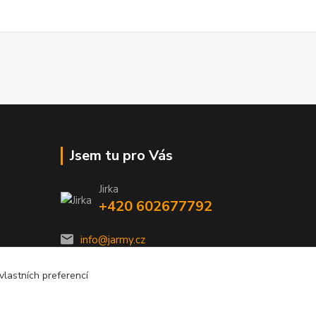
Jsem tu pro Vás
Jirka
+420 602677792
info@jarmy.cz
lastních preferencí