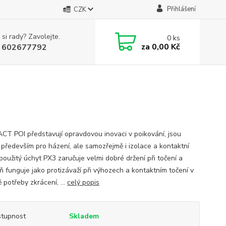
Přihlášení
CZK
 si rady? Zavolejte.
0
ks
za
0,00 Kč
 602677792
T POI představují opravdovou inovaci v poikování, jsou
í především pro házení, ale samozřejmě i izolace a kontaktní
použitý úchyt PX3 zaručuje velmi dobré držení při točení a
ň funguje jako protizávaží při výhozech a kontaktním točení v
 potřeby zkrácení, ...
celý popis
tupnost
Skladem