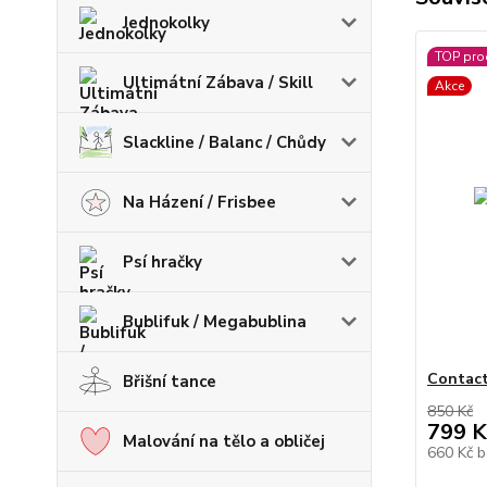
Jednokolky
TOP pro
Ultimátní Zábava / Skill
Akce
Slackline / Balanc / Chůdy
Na Házení / Frisbee
Psí hračky
Bublifuk / Megabublina
Contact
Břišní tance
850 Kč
799 K
Malování na tělo a obličej
660 Kč
b