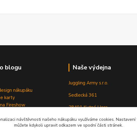
o blogu
Naše výdejna
Juggling Army s.r.o.
esign nákupáku
Sedlecká 361
e karty
 na Fireshow
28401 Kutná Hora
onalizaci návštěvnosti našeho nákupáku využíváme cookies. Nastavení v
můžete kdykoli upravit odkazem ve spodní části stránek.