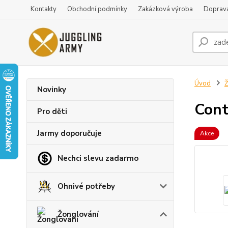
Kontakty
Obchodní podmínky
Zakázková výroba
Doprava
Úvod
Ž
Novinky
Cont
Pro děti
Jarmy doporučuje
Akce
Nechci slevu zadarmo
Ohnivé potřeby
Žonglování