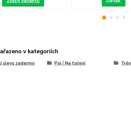
Zvolit variantu
Detail
zařazeno v kategoriích
i slevu zadarmo
Poi / Na točení
Trén