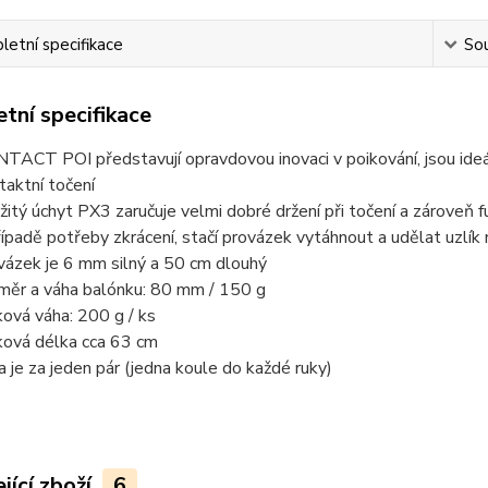
etní specifikace
Sou
tní specifikace
TACT POI představují opravdovou inovaci v poikování, jsou ideál
taktní točení
žitý úchyt PX3 zaručuje velmi dobré držení při točení a zároveň f
řípadě potřeby zkrácení, stačí provázek vytáhnout a udělat uzlí
vázek je 6 mm silný a 50 cm dlouhý
měr a váha balónku: 80 mm / 150 g
ková váha: 200 g / ks
ková délka cca 63 cm
a je za jeden pár (jedna koule do každé ruky)
jící zboží
6