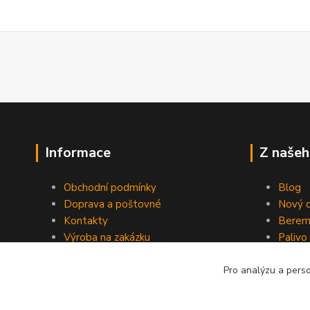
Informace
Z našeh
Obchodní podmínky
Blog
Doprava a poštovné
Nový d
Kontakty
Berem
Výroba na zakázku
Palivo
Kevlarové sedmero
Pro analýzu a pers