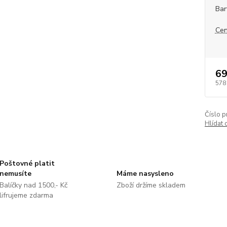
Bar
Cen
69
578
Číslo p
Hlídat 
Poštovné platit
nemusíte
Máme nasysleno
Balíčky nad 1500,- Kč
Zboží držíme skladem
lifrujeme zdarma