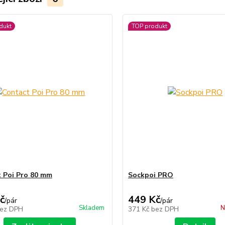
dukt
TOP produkt
 Poi Pro 80 mm
Sockpoi PRO
č
449 Kč
/
pár
/
pár
Skladem
N
ez DPH
371 Kč
bez DPH