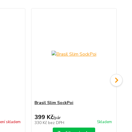
Brasil Slim SockPoi
Co
fo
399 Kč
9
/
pár
ení skladem
Skladem
330 Kč
bez DPH
82