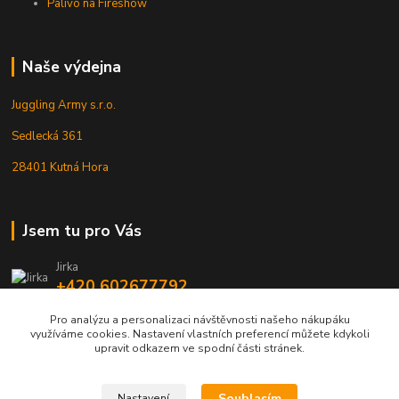
Palivo na Fireshow
Naše výdejna
Juggling Army s.r.o.
Sedlecká 361
28401 Kutná Hora
Jsem tu pro Vás
Jirka
+420 602677792
Pro analýzu a personalizaci návštěvnosti našeho nákupáku
info@jarmy.cz
využíváme cookies. Nastavení vlastních preferencí můžete kdykoli
upravit odkazem ve spodní části stránek.
Souhlasím
Nastavení