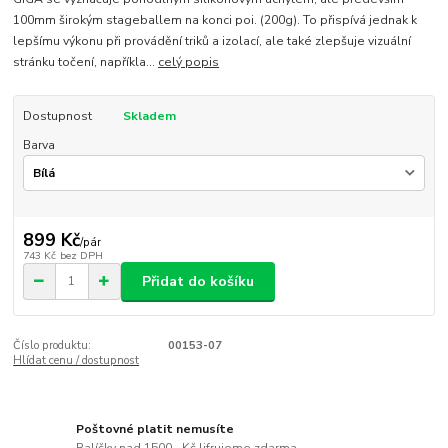
100mm širokým stageballem na konci poi. (200g). To přispívá jednak k
lepšímu výkonu při provádění triků a izolací, ale také zlepšuje vizuální
stránku točení, napříkla...
celý popis
Dostupnost
Skladem
Barva
899 Kč
/
pár
743 Kč
bez DPH
Přidat do košíku
Číslo produktu:
00153-07
Hlídat cenu / dostupnost
Poštovné platit nemusíte