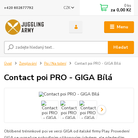
0
ks
CZK
+420 602677792
za
0,00 Kč
Menu
Hledat
Úvod
Žonglování
Poi / Na točení
Contact poi PRO - GIGA Bílá
Contact poi PRO - GIGA Bílá
Oblíbené tréninkové poi ve verzi GIGA od italské firmy Play. Provedení
GIGA se vyznačuje pohodlným silikonovým úchytem, ale především