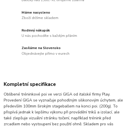
Balíčky nad 1500,- Kč lifrujeme zdarma
Máme nasysleno
Zboží držíme skladem
Rodinný nákupák
U nás pochodíte s každým přáním
Zasíláme na Slovensko
Objednávejte přímo v eurech
Kompletní specifikace
Oblíbené tréninkové poi ve verzi GIGA od italské firmy Play.
Provedení GIGA se vyznačuje pohodlným silikonovým úchytem, ale
především 100mm širokým stageballem na konci poi. (200g). To
přispívá jednak k lepšímu výkonu při provádění triků a izolací, ale
také zlepšuje vizuální stránku točení, například trénink před
zrcadlem nebo vystoupení bez použití ohně. Skladem pro vás