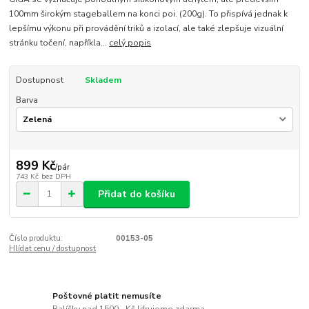
100mm širokým stageballem na konci poi. (200g). To přispívá jednak k
lepšímu výkonu při provádění triků a izolací, ale také zlepšuje vizuální
stránku točení, napříkla...
celý popis
Dostupnost
Skladem
Barva
899 Kč
/
pár
743 Kč
bez DPH
Přidat do košíku
Číslo produktu:
00153-05
Hlídat cenu / dostupnost
Poštovné platit nemusíte