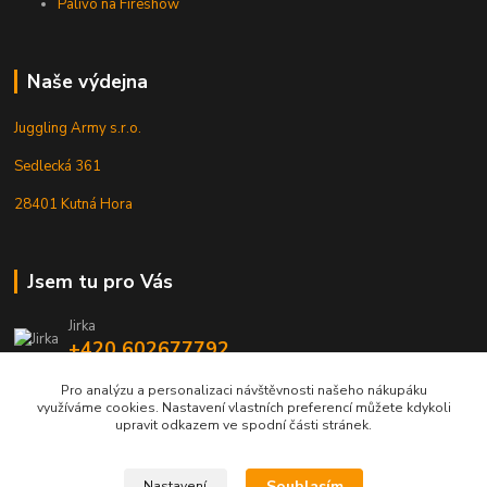
Palivo na Fireshow
Naše výdejna
Juggling Army s.r.o.
Sedlecká 361
28401 Kutná Hora
Jsem tu pro Vás
Jirka
+420 602677792
Pro analýzu a personalizaci návštěvnosti našeho nákupáku
info@jarmy.cz
využíváme cookies. Nastavení vlastních preferencí můžete kdykoli
upravit odkazem ve spodní části stránek.
Souhlasím
Nastavení