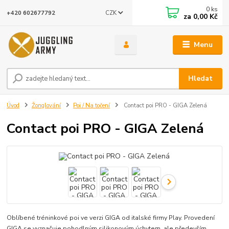
0
ks
CZK
+420 602677792
za
0,00 Kč
Menu
Hledat
Úvod
Žonglování
Poi / Na točení
Contact poi PRO - GIGA Zelená
Contact poi PRO - GIGA Zelená
Oblíbené tréninkové poi ve verzi GIGA od italské firmy Play. Provedení
GIGA se vyznačuje pohodlným silikonovým úchytem, ale především