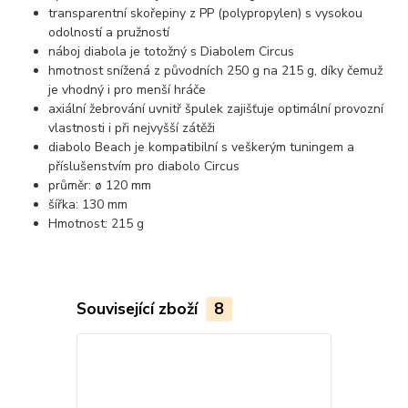
transparentní skořepiny z PP (polypropylen) s vysokou
odolností a pružností
náboj diabola je totožný s Diabolem Circus
hmotnost snížená z původních 250 g na 215 g, díky čemuž
je vhodný i pro menší hráče
axiální žebrování uvnitř špulek zajišťuje optimální provozní
vlastnosti i při nejvyšší zátěži
diabolo Beach je kompatibilní s veškerým tuningem a
příslušenstvím pro diabolo Circus
průměr: ø 120 mm
šířka: 130 mm
Hmotnost: 215 g
Související zboží
8