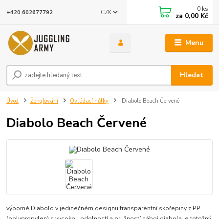
0
ks
CZK
+420 602677792
za
0,00 Kč
Menu
Hledat
Úvod
Žonglování
Ovládací hůlky
Diabolo Beach Červené
Diabolo Beach Červené
výborné Diabolo v jedinečném designu transparentní skořepiny z PP
(polypropylen) s vysokou odolností a pružností náboj diabola je totožný