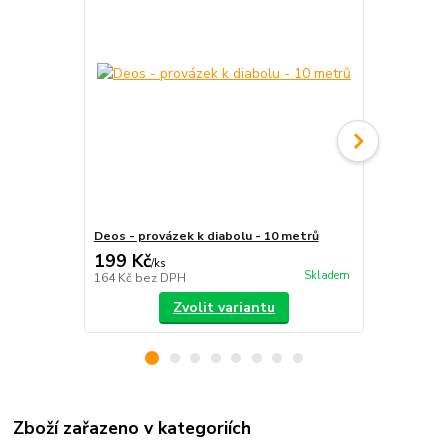
Deos - provázek k diabolu - 10 metrů
Deos - karbo
199 Kč
790 Kč
/
ks
/
ks
Skladem
164 Kč
bez DPH
653 Kč
bez 
Zvolit variantu
Zboží zařazeno v kategoriích