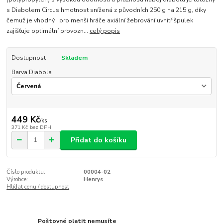
s Diabolem Circus hmotnost snížená z původních 250 g na 215 g, díky
čemuž je vhodný i pro menší hráče axiální žebrování uvnitř špulek
zajišťuje optimální provozn...
celý popis
Dostupnost
Skladem
Barva Diabola
449 Kč
/
ks
371 Kč
bez DPH
Přidat do košíku
Číslo produktu:
00004-02
Výrobce:
Henrys
Hlídat cenu / dostupnost
Poštovné platit nemusíte