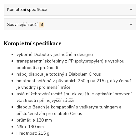
Kompletní specifikace
Související zboží
8
Kompletní specifikace
výborné Diabolo v jedinečném designu
transparentní skořepiny z PP (polypropylen) s vysokou
odolností a pružností
náboj diabola je totožný s Diabolem Circus
hmotnost snížená z původních 250 g na 215 g, díky čemuž
je vhodný i pro menší hráče
axiální žebrování uvnitř špulek zajišťuje optimální provozní
vlastnosti i při nejvyšší zátěži
diabolo Beach je kompatibilní s veškerým tuningem a
příslušenstvím pro diabolo Circus
průměr: ø 120 mm
šířka: 130 mm
Hmotnost: 215 g