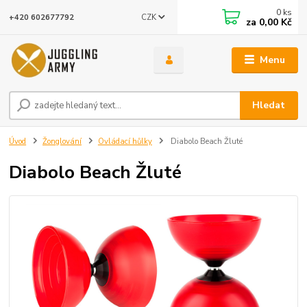
0
ks
CZK
+420 602677792
za
0,00 Kč
Menu
Hledat
Úvod
Žonglování
Ovládací hůlky
Diabolo Beach Žluté
Diabolo Beach Žluté