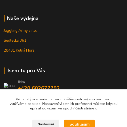
Naše výdejna
Juggling Army s.r.o.
Sedlecká 361
28401 Kutná Hora
Jsem tu pro Vás
Jirka
+420 602677792
Pro analýzu a personalizaci návštěvnosti našeho nákupáku
info@jarmy.cz
využíváme cookies. Nastavení vlastních preferencí můžete kdykoli
upravit odkazem ve spodní části stránek.
Souhlasím
Nastavení