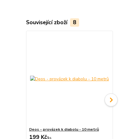
Související zboží
8
Deos - provázek k diabolu - 10 metrů
Deos - karbo
199 Kč
790 Kč
/
ks
/
ks