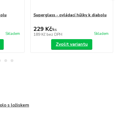
bolu
Superglass - ovládací hůlky k diabolu
Wo
di
229 Kč
79
/
ks
Skladem
Skladem
189 Kč
bez DPH
65
Zvolit variantu
olo s ložiskem