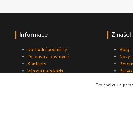
Informace
Z našeh
Obchodní podmínky
Blog
Doprava a poštovné
Nový d
Kontakty
Berem
Výroba na zakázku
Palivo
Kevlarové sedmero
Pro analýzu a pers
Kopyrájt - Jarmy.cz