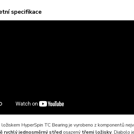
tní specifikace
 ložiskem HyperSpin TC Bearing je vyrobeno z komponentů nejvy
ě rychlý jednosměrný střed
osazený
třemi ložisky
. Diabolo j