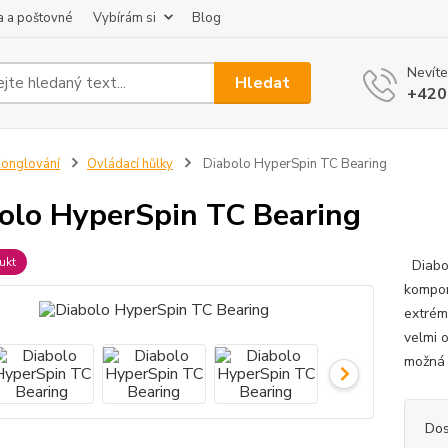
 a poštovné
Vybírám si
Blog
Nevíte
Hledat
+420
onglování
Ovládací hůlky
Diabolo HyperSpin TC Bearing
olo HyperSpin TC Bearing
ukt
Diabol
kompon
extrém
velmi o
možná 
Dos