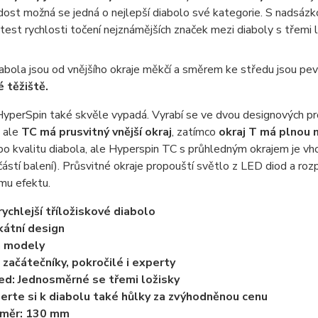
dost možná se jedná o nejlepší diabolo své kategorie. S nadsázko
 test rychlosti točení nejznámějších značek mezi diaboly s třemi l
abola jsou od vnějšího okraje měkčí a směrem ke středu jsou pevně
 těžiště.
yperSpin také skvěle vypadá. Vyrabí se ve dvou designových pr
, ale
TC má prusvitný vnější okraj
, zatímco
okraj T má plnou 
o kvalitu diabola, ale Hyperspin TC s průhledným okrajem je v
částí balení). Průsvitné okraje propouští světlo z LED diod a rozp
mu efektu.
rychlejší tříložiskové diabolo
kátní design
a modely
 začátečníky, pokročilé i experty
ed: Jednosměrné se třemi ložisky
erte si k diabolu také hůlky za zvýhodněnou cenu
ůměr: 130 mm