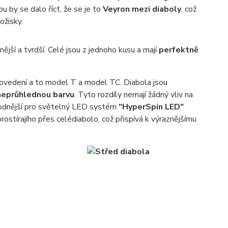
u by se dalo říct, že se je to
Veyron mezi diaboly
, což
ožisky.
jší a tvrdší. Celé jsou z jednoho kusu a mají
perfektně
ovedení a to model T a model TC. Diabola jsou
neprůhlednou barvu
. Tyto rozdíly nemají žádný vliv na
hodnější pro světelný LED systém
"HyperSpin LED"
rostírajího přes celédiabolo, což přispívá k výraznějšímu