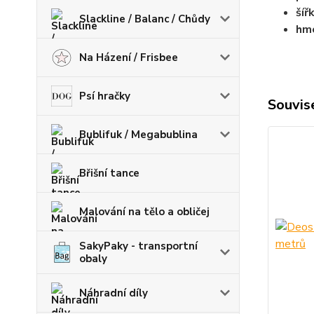
šíř
Slackline / Balanc / Chůdy
hmo
Na Házení / Frisbee
Psí hračky
Souvise
Bublifuk / Megabublina
Břišní tance
Malování na tělo a obličej
SakyPaky - transportní
obaly
Náhradní díly