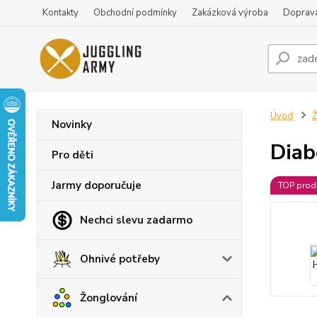
Kontakty
Obchodní podmínky
Zakázková výroba
Doprava
Úvod
Ž
Novinky
Diab
Pro děti
Jarmy doporučuje
TOP prod
Nechci slevu zadarmo
Ohnivé potřeby
Žonglování