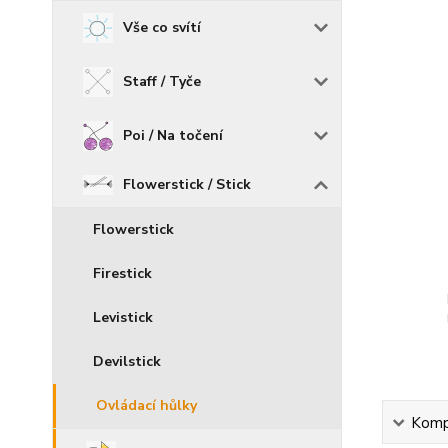
Vše co svítí
Staff / Tyče
Poi / Na točení
Flowerstick / Stick
Flowerstick
Firestick
Levistick
Devilstick
Ovládací hůlky
Kompl