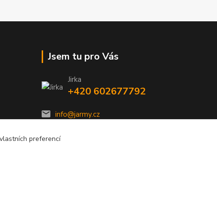
Jsem tu pro Vás
Jirka
+420 602677792
info@jarmy.cz
lastních preferencí