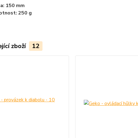
ka: 150 mm
tnost: 250 g
jící zboží
12