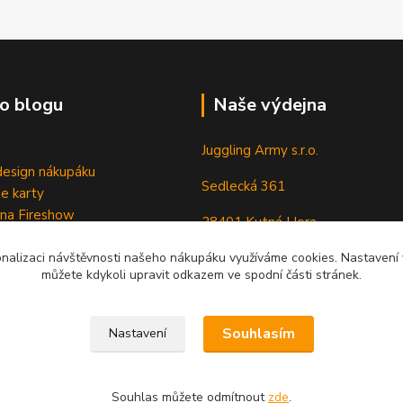
o blogu
Naše výdejna
Juggling Army s.r.o.
esign nákupáku
Sedlecká 361
e karty
 na Fireshow
28401 Kutná Hora
onalizaci návštěvnosti našeho nákupáku využíváme cookies. Nastavení v
můžete kdykoli upravit odkazem ve spodní části stránek.
Souhlasím
Nastavení
Souhlas můžete odmítnout
zde
.