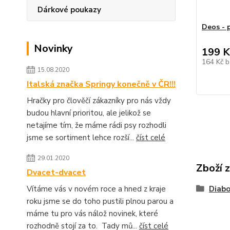
Dárkové poukazy
Deos - 
Novinky
199 K
164 Kč
b
15.08.2020
Italská značka Springy konečně v ČR!!!
Hračky pro člověčí zákazníky pro nás vždy
budou hlavní prioritou, ale jelikož se
netajíme tím, že máme rádi psy rozhodli
jsme se sortiment lehce rozší...
číst celé
29.01.2020
Zboží 
Dvacet-dvacet
Vítáme vás v novém roce a hned z kraje
Diabo
roku jsme se do toho pustili plnou parou a
máme tu pro vás nálož novinek, které
rozhodně stojí za to. Tady mů...
číst celé