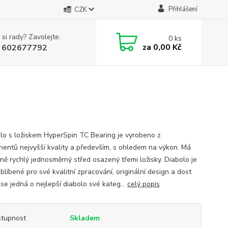
Přihlášení
CZK
 si rady? Zavolejte.
0
ks
za
0,00 Kč
 602677792
o s ložiskem HyperSpin TC Bearing je vyrobeno z
entů nejvyšší kvality a především, s ohledem na výkon. Má
ně rychlý jednosměrný střed osazený třemi ložisky. Diabolo je
blíbené pro své kvalitní zpracování, originální design a dost
se jedná o nejlepší diabolo své kateg...
celý popis
tupnost
Skladem