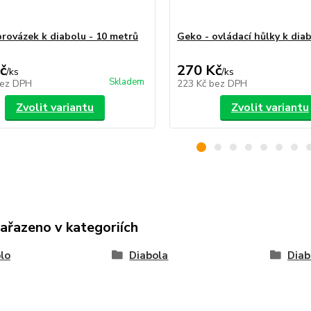
provázek k diabolu - 10 metrů
Geko - ovládací hůlky k dia
č
270 Kč
/
ks
/
ks
Skladem
ez DPH
223 Kč
bez DPH
Zvolit variantu
Zvolit variantu
zařazeno v kategoriích
lo
Diabola
Diab