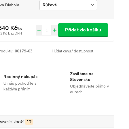
va Diabola
540 Kč
/
ks
Přidat do košíku
73 Kč
bez DPH
roduktu:
00179-03
Hlídat cenu / dostupnost
Zasíláme na
Rodinný nákupák
Slovensko
U nás pochodíte s
Objednávejte přímo v
každým přáním
eurech
isející zboží
12