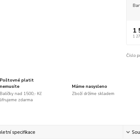
Bar
1 
1 2
Číslo p
Poštovné platit
nemusíte
Máme nasysleno
Balíčky nad 1500,- Kč
Zboží držíme skladem
lifrujeme zdarma
etní specifikace
Souv