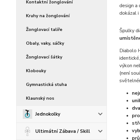
Kontaktní žonglování
design a 
dokázal i
Kruhy na žonglování
Žonglovací talíře
Špulky di
umístěné
Obaly, vaky, sáčky
Diabolo H
Žonglovací šátky
identické
výkon neb
Klobouky
(není sou
světelné
Gymnastická stuha
nej
Klaunský nos
uni
dv
Jednokolky
pro
stř
vyb
Ultimátní Zábava / Skill
pr