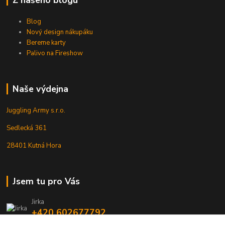
Z našeho blogu
Blog
Nový design nákupáku
Bereme karty
Palivo na Fireshow
Naše výdejna
Juggling Army s.r.o.
Sedlecká 361
28401 Kutná Hora
Jsem tu pro Vás
Jirka
+420 602677792