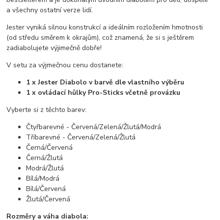
a všechny ostatní verze lidí.
Jester vyniká silnou konstrukcí a ideálním rozložením hmotnosti
(od středu směrem k okrajům), což znamená, že si s ještěrem
zadiabolujete výjimečně dobře!
V setu za výjmečnou cenu dostanete:
1 x Jester Diabolo v barvě dle vlastního výběru
1 x ovládací hůlky Pro-Sticks včetně provázku
Vyberte si z těchto barev:
Čtyřbarevné - Červená/Zelená/Žlutá/Modrá
Tříbarevné - Červená/Zelená/Žlutá
Černá/Červená
Černá/Žlutá
Modrá/Žlutá
Bílá/Modrá
Bílá/Červená
Žlutá/Červená
Rozměry a váha diabola: