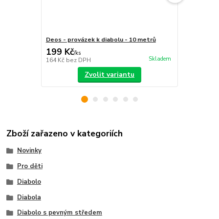
Deos - provázek k diabolu - 10 metrů
Henrys prov
199 Kč
199 Kč
/
ks
/
ks
Skladem
164 Kč
bez DPH
164 Kč
bez 
Zvolit variantu
Zboží zařazeno v kategoriích
Novinky
Pro děti
Diabolo
Diabola
Diabolo s pevným středem