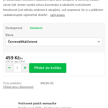
verze lidí. Jester vyniká silnou konstrukcí a ideálním rozložením
hmotnosti (od středu směrem k okrajům), což znamená, že si s ještěrem
zadiabolujete výjimečně dobře!...
celý popis
Dostupnost
Skladem
Barva
459 Kč
/
ks
379 Kč
bez DPH
Přidat do košíku
Číslo produktu:
00130-02
Hlídat cenu / dostupnost
Poštovné platit nemusíte