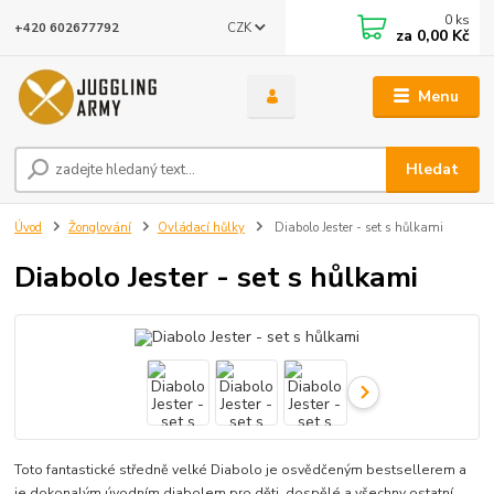
0
ks
CZK
+420 602677792
za
0,00 Kč
Menu
Hledat
Úvod
Žonglování
Ovládací hůlky
Diabolo Jester - set s hůlkami
Diabolo Jester - set s hůlkami
Toto fantastické středně velké Diabolo je osvědčeným bestsellerem a
je dokonalým úvodním diabolem pro děti, dospělé a všechny ostatní