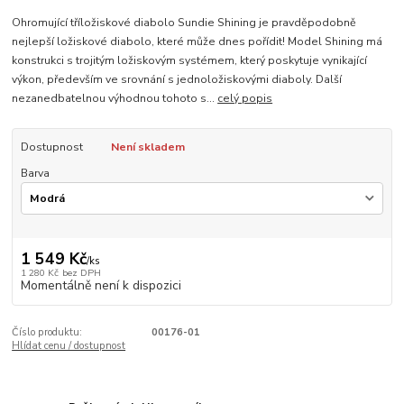
Ohromující tříložiskové diabolo Sundie Shining je pravděpodobně
nejlepší ložiskové diabolo, které může dnes pořídit! Model Shining má
konstrukci s trojitým ložiskovým systémem, který poskytuje vynikající
výkon, především ve srovnání s jednoložiskovými diaboly. Další
nezanedbatelnou výhodnou tohoto s...
celý popis
Dostupnost
Není skladem
Barva
1 549 Kč
/
ks
1 280 Kč
bez DPH
Momentálně není k dispozici
Číslo produktu:
00176-01
Hlídat cenu / dostupnost