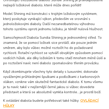
Ohromující tříložiskové diabolo Sundie Shining je pravděpodobně
nejlepší ložiskové diabolo, které může dnes pořídit!
Model Shining má konstrukci s trojitým ložiskovým systémem,
který poskytuje vynikající výkon, především ve srovnání s
jednoložiskovými diaboly. Další nezanedbatelnou výhodnou
tohoto systému oproti jednomu ložisku, je téměř nulová hlučnost.
Samozřejmostí Diabola Sundia Shining je jednosměrný střed. To
znamená, že se pomocí ložisek sice protáčí, ale pouze jedním
směrem, aby bylo vůbec možné roztočit ho do požadované
rychlosti. Rotační rychlost se vytváří obvyklým způsobem pomocí
vodících hůlek, ale díky ložiskům k tomu stačí mnohem méně úsilí a
po roztočení navíc není diabolo zpomalováno třením provázku.
Když zkombinujete všechny tyto detaily s luxusními, dokonale
vyváženými průhlednými špulkami a podložkami z karbonových
vláken, vznikne vám skutečně fantastické diabolo. K tomu všemu
je tu navíc také v nejčernější černé jakou si vůbec dovedete
představit a která se absolutně vymkla kontrole....je prostě boží.
K ovládání diabola budete potřebovat také hůlky:
OVLÁDACÍ
HŮLKY