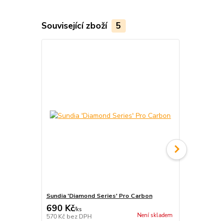
Související zboží
5
Sundia 'Diamond Series' Pro Carbon
J-SLIDES 2.0
690 Kč
1 149 Kč
/
ks
Není skladem
570 Kč
bez DPH
950 Kč
bez 