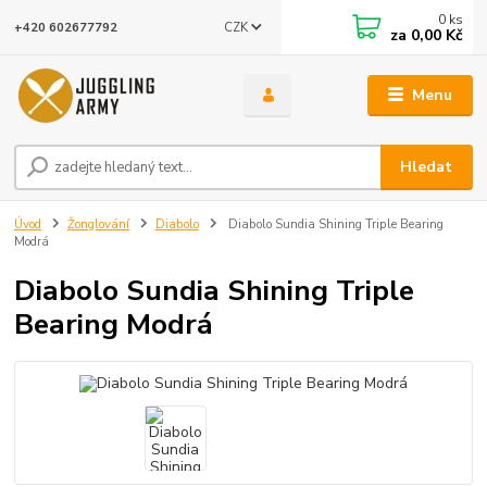
0
ks
CZK
+420 602677792
za
0,00 Kč
Menu
Hledat
Úvod
Žonglování
Diabolo
Diabolo Sundia Shining Triple Bearing
Modrá
Diabolo Sundia Shining Triple
Bearing Modrá