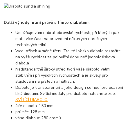
Další výhody hraní právě s tímto diabolem:
Umožňuje vám nabrat obrovské rychlosti, při kterých pak
máte více času na provedení některých náročných
technických triků.
Více ložisek = méně tření. Trojité ložisko diabola roztočíte
na vyšší rychlost za poloviční dobu než jednoložisková
diabola
Nadstandartně široký střed tvoří vaše diabolo velmi
stabilním i při vysokých rychlostech a je skvělý pro
slajdování na prstech a hůlkách.
Diabolo je transparentní a jeho design se hodí pro osazení
LED diodami. Svítící moduly pro diabolo naleznete zde:
SVÍTÍCÍ DIABOLO
šíře diabola: 150 mm
průměr: 128 mm
váha diabola: 280 gramů