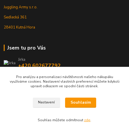
Juggling Army s.r.o.
Sedlecká 361
28401 Kutná Hora
Jsem tu pro Vás
Jirka
+420 602677792
Pro analýzu a personalizaci návštěvnosti našeho nákupáku
info@jarmy.cz
využíváme cookies. Nastavení vlastních preferencí můžete kdykoli
upravit odkazem ve spodní části stránek.
Souhlasím
Nastavení
Kopyrájt - Jarmy.cz
Souhlas můžete odmítnout
zde
.