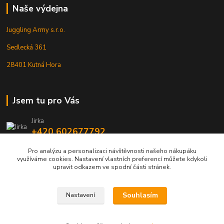
Naše výdejna
Juggling Army s.r.o.
Sedlecká 361
28401 Kutná Hora
Jsem tu pro Vás
Jirka
+420 602677792
Pro analýzu a personalizaci návštěvnosti našeho nákupáku
info@jarmy.cz
využíváme cookies. Nastavení vlastních preferencí můžete kdykoli
upravit odkazem ve spodní části stránek.
Souhlasím
Nastavení
Kopyrájt - Jarmy.cz