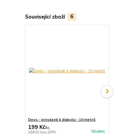
Související zboží
6
TOP produkt
Deos - provázek k diabolu - 10 metrů
Henrys prov
199 Kč
199 Kč
/
ks
/
ks
Skladem
164 Kč
bez DPH
164 Kč
bez 