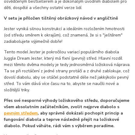
osvědčeným bestsellerem a je dokonalým úvodním diabolem pro
děti, dospělé a všechny ostatní verze lidí.
V setu je přiložen tištěný obrázkový návod v angličtině
Jester vyniká silnou konstrukcí a ideálním rozložením hmotnosti
(od středu směrem k okrajům), což znamená, že si s "ještěrem"
zadiabolujete výjimečně dobře!
Tento model Jester je pokročilou variací populárního diabola
Juggle Dream Jester, který má fixní (pevný) střed. Hlavní rozdíl
mezi těmito dvěma modely je tedy jednosměrná ložisková náprava.
Ta se při roztáčení z jedné strany protáčí a z druhé zablokuje, což
dovolí diabolu, aby se otáčel podstatně déle než jakkýkoliv pevný
střed. To vám dává více času na to, abyste se naučili nové a
složitější triky.
Přes své nesporné výhody ložiskového středu, doporučujeme
všem absolutním začátečníkům, zvolit nejprve diabolo s
pevným středem
, aby správně dokázali pochopit princip a
fungování diabola a teprve následně přejít na ložiskové
diabolo. Pokud váháte, rádi vám s výběrem poradíme.