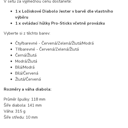
V setu za výjmečnou cenu dostanete:
1 x Ložiskové Diabolo Jester v barvě dle vlastního
výběru
1 x ovládací hůlky Pro-Sticks včetně provázku
Vyberte si z těchto barev:
Čtyřbarevné - Červená/Zelená/Žlutá/Modrá
Tříbarevné - Červená/Zelená/Žlutá
Černá/Žlutá
Modrá/Žlutá
Bílá/Modrá
Bílá/Červená
Žlutá/Červená
Rozměry a váha diabola:
Průměr špulky: 118 mm
Šíře diabola: 141 mm
Váha: 315 g
Šíře středu: 10 mm