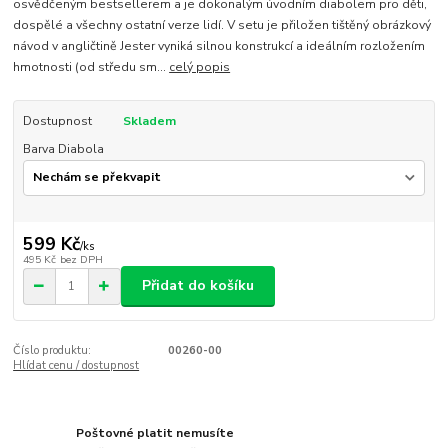
osvědčeným bestsellerem a je dokonalým úvodním diabolem pro děti,
dospělé a všechny ostatní verze lidí. V setu je přiložen tištěný obrázkový
návod v angličtině Jester vyniká silnou konstrukcí a ideálním rozložením
hmotnosti (od středu sm...
celý popis
Dostupnost
Skladem
Barva Diabola
599 Kč
/
ks
495 Kč
bez DPH
Přidat do košíku
Číslo produktu:
00260-00
Hlídat cenu / dostupnost
Poštovné platit nemusíte