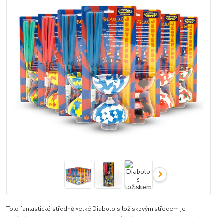
Toto fantastické středně velké Diabolo s ložiskovým středem je