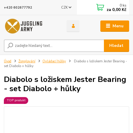
0
ks
CZK
+420 602677792
za
0,00 Kč
Menu
Hledat
Úvod
Žonglování
Ovládací hůlky
Diabolo s ložiskem Jester Bearing -
set Diabolo + hůlky
Diabolo s ložiskem Jester Bearing
- set Diabolo + hůlky
TOP produkt