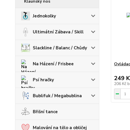
Klaunský nos
Jednokolky
Ultimátní Zábava / Skill
Slackline / Balanc / Chůdy
Na Házení / Frisbee
Ovládac
249 K
Psí hračky
206 Kč
b
Bublifuk / Megabublina
Břišní tance
Malování na tělo a obličej