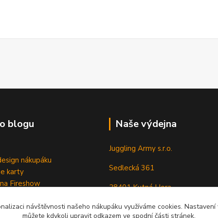
o blogu
Naše výdejna
Juggling Army s.r.o.
esign nákupáku
Sedlecká 361
e karty
 na Fireshow
28401 Kutná Hora
onalizaci návštěvnosti našeho nákupáku využíváme cookies. Nastavení v
můžete kdykoli upravit odkazem ve spodní části stránek.