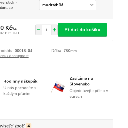
werstick -
binace
0 Kč
/
ks
Přidat do košíku
 Kč
bez DPH
roduktu:
00013-04
Délka:
730mm
cenu / dostupnost
Zasíláme na
Rodinný nákupák
Slovensko
U nás pochodíte s
Objednávejte přímo v
každým přáním
eurech
visející zboží
4