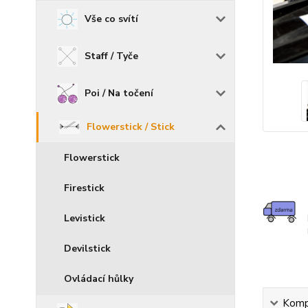
Vše co svítí
Staff / Tyče
Poi / Na točení
Flowerstick / Stick
Flowerstick
Firestick
Levistick
Devilstick
Ovládací hůlky
Kompl