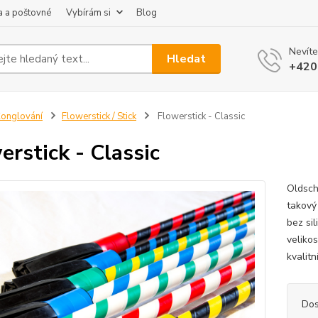
 a poštovné
Vybírám si
Blog
Nevíte
Hledat
+420
onglování
Flowerstick / Stick
Flowerstick - Classic
erstick - Classic
Oldscho
takový 
bez si
veliko
kvalitn
Dos