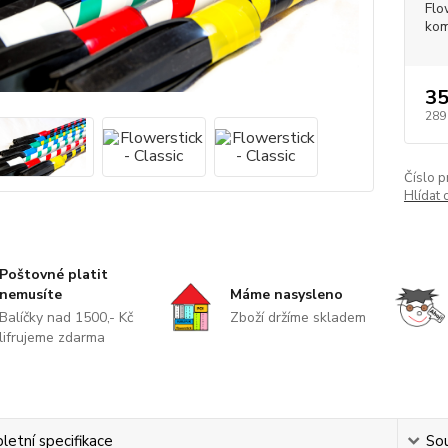
Flo
kom
35
289
Číslo p
Hlídat 
Poštovné platit
nemusíte
Máme nasysleno
Balíčky nad 1500,- Kč
Zboží držíme skladem
lifrujeme zdarma
etní specifikace
Sou