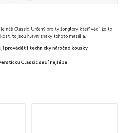
 je náš Classic. Určený pro ty žongléry, kteří vědí, že to
likost, to jsou hlavní znaky tohoto masáka.
ují provádět i technicky náročné kousky
wersticku Classic sedí nejlépe