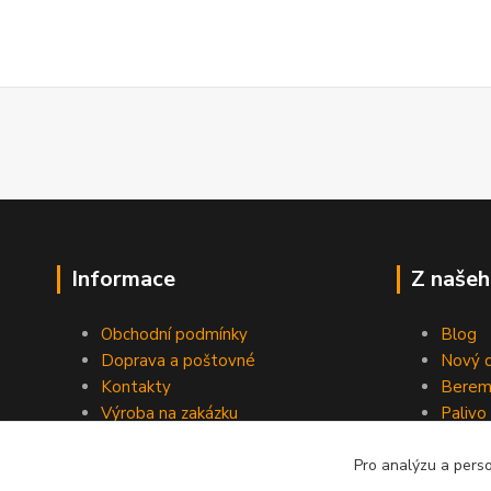
Informace
Z našeh
Obchodní podmínky
Blog
Doprava a poštovné
Nový d
Kontakty
Berem
Výroba na zakázku
Palivo
Kevlarové sedmero
Pro analýzu a pers