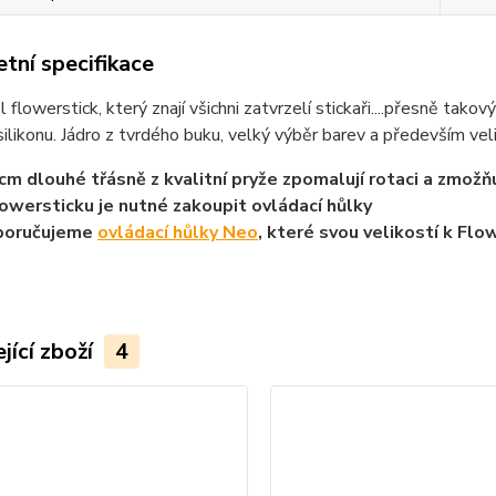
tní specifikace
flowerstick, který znají všichni zatvrzelí stickaři....přesně takový
 silikonu. Jádro z tvrdého buku, velký výběr barev a především ve
cm dlouhé třásně z kvalitní pryže zpomalují rotaci a zmožň
lowersticku je nutné zakoupit ovládací hůlky
poručujeme
ovládací hůlky Neo
, které svou velikostí k Flo
jící zboží
4