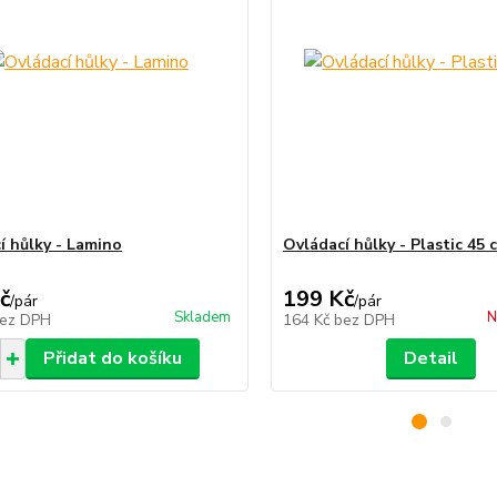
í hůlky - Lamino
Ovládací hůlky - Plastic 45 
č
199 Kč
/
pár
/
pár
Skladem
N
ez DPH
164 Kč
bez DPH
Přidat do košíku
Detail