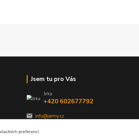
Jsem tu pro Vás
Jirka
+420 602677792
info@jarmy.cz
lastních preferencí