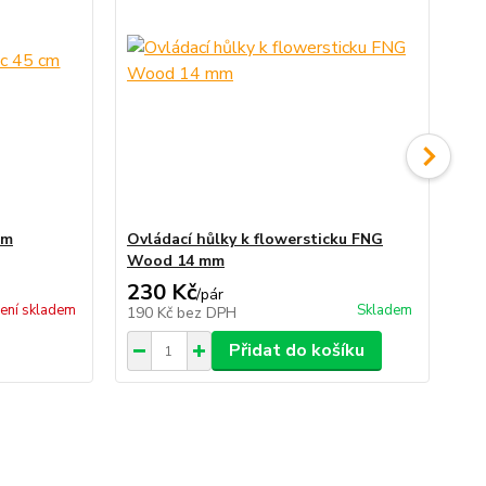
cm
Ovládací hůlky k flowersticku FNG
Ov
Wood 14 mm
14
230 Kč
2
/
pár
ení skladem
Skladem
190 Kč
bez DPH
24
Přidat do košíku