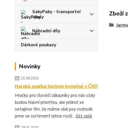
SakyPaky - transportní
Zboží 
obaly
Jarmy
Náhradní díly
Dárkové poukazy
Novinky
15.08.2020
Italská značka Springy konečně v ČR!!!
Hračky pro člověčí zákazníky pro nás vždy
budou hlavní prioritou, ale jelikož se
netajíme tím, že máme rádi psy rozhodli
jsme se sortiment lehce rozší...
číst celé
29.01.2020