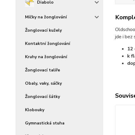
Diabolo
Komple
Míčky na žonglování
Oldschool 
Žonglovací kužely
jde i bez
Kontaktní žonglování
12 
k f
Kruhy na žonglování
do
Žonglovací talíře
Obaly, vaky, sáčky
Souvise
Žonglovací šátky
Klobouky
Gymnastická stuha