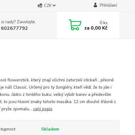
Přihlášení
CZK
 si rady? Zavolejte.
0
ks
za
0,00 Kč
 602677792
ol flowerstick, který znají všichni zatvrzelí stickaři....přesně
je náš Classic. Určený pro ty žongléry, kteří vědí, že to jde i
likonu. Jádro z tvrdého buku, velký výběr barev a především
st, to jsou hlavní znaky tohoto masáka. 12 cm dlouhé třásně z
í pryže zpomalu...
celý popis
tupnost
Skladem