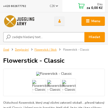
0
ks
CZK
+420 602677792
za
0,00 Kč
Menu
Hledat
Úvod
Žonglování
Flowerstick / Stick
Flowerstick - Classic
Flowerstick - Classic
Oldschool flowerstick, který znají všichni zatvrzelí stickaři....přesně takový
je náš Classic. Určený pro ty žongléry, kteří vědí, že to jde i bez silikonu.