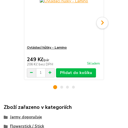
Ovládací hůlky - Lamino
Ovládací hůl
249 Kč
199 Kč
/
pár
/
pá
Skladem
206 Kč
bez DPH
164 Kč
bez 
Přidat do košíku
Zboží zařazeno v kategoriích
Jarmy doporučuje
Flowerstick / Stick