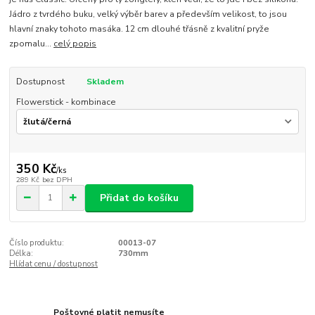
Jádro z tvrdého buku, velký výběr barev a především velikost, to jsou
hlavní znaky tohoto masáka. 12 cm dlouhé třásně z kvalitní pryže
zpomalu...
celý popis
Dostupnost
Skladem
Flowerstick - kombinace
350 Kč
/
ks
289 Kč
bez DPH
Přidat do košíku
Číslo produktu:
00013-07
Délka:
730mm
Hlídat cenu / dostupnost
Poštovné platit nemusíte