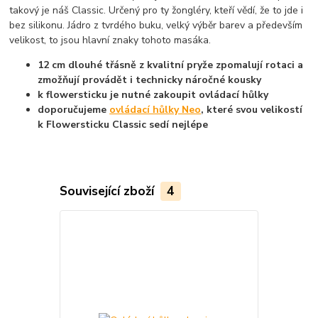
takový je náš Classic. Určený pro ty žongléry, kteří vědí, že to jde i
bez silikonu. Jádro z tvrdého buku, velký výběr barev a především
velikost, to jsou hlavní znaky tohoto masáka.
12 cm dlouhé třásně z kvalitní pryže zpomalují rotaci a
zmožňují provádět i technicky náročné kousky
k flowersticku je nutné zakoupit ovládací hůlky
doporučujeme
ovládací hůlky Neo
, které svou velikostí
k Flowersticku Classic sedí nejlépe
Související zboží
4