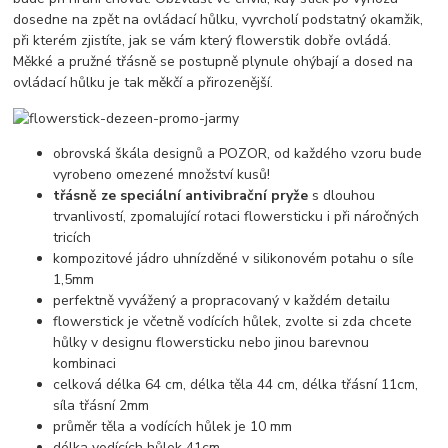
dosedne na zpět na ovládací hůlku, vyvrcholí podstatný okamžik,
při kterém zjistíte, jak se vám který flowerstik dobře ovládá.
Měkké a pružné třásně se postupně plynule ohýbají a dosed na
ovládací hůlku je tak měkčí a přirozenější.
obrovská škála designů a POZOR, od každého vzoru bude
vyrobeno omezené množství kusů!
třásně ze speciální antivibrační pryže
s dlouhou
trvanlivostí, zpomalující rotaci flowersticku i při náročných
tricích
kompozitové jádro uhnízděné v silikonovém potahu o síle
1,5mm
perfektně vyvážený a propracovaný v každém detailu
flowerstick je včetně vodících hůlek, zvolte si zda chcete
hůlky v designu flowersticku nebo jinou barevnou
kombinaci
celková délka 64 cm, délka těla 44 cm, délka třásní 11cm,
síla třásní 2mm
průměr těla a vodících hůlek je 10 mm
délka vodících hůlek 41cm