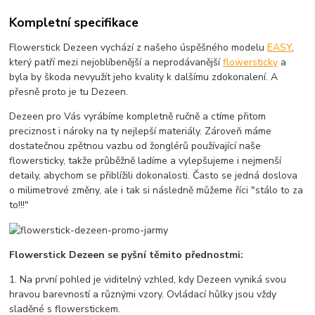
Kompletní specifikace
Flowerstick Dezeen vychází z našeho úspěšného modelu
EASY
,
který patří mezi nejoblíbenější a neprodávanější
flowersticky
a
byla by škoda nevyužít jeho kvality k dalšímu zdokonalení. A
přesně proto je tu Dezeen.
Dezeen pro Vás vyrábíme kompletně ručně a ctíme přitom
preciznost i nároky na ty nejlepší materiály. Zároveň máme
dostatečnou zpětnou vazbu od žonglérů používající naše
flowersticky, takže průběžně ladíme a vylepšujeme i nejmenší
detaily, abychom se přiblížili dokonalosti. Často se jedná doslova
o milimetrové změny, ale i tak si následně můžeme říci "stálo to za
to!!!"
Flowerstick Dezeen se pyšní těmito přednostmi:
1. Na první pohled je viditelný vzhled, kdy Dezeen vyniká svou
hravou barevností a různými vzory. Ovládací hůlky jsou vždy
sladěné s flowerstickem.