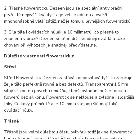
2. Třásně flowersticku Dezeen jsou ze speciální antivibrační
pryže, té nejvyšší kvality. Ta je velice odolná a vydrží
mnohonásobně větší zátěž, než je tomu u levnějších flowersticků.
3. Síla těla i ovládacích hůlek je 10 milimetrů...co přesně to
znamená v praxi? Dezeen se lépe drží, snadněji ovládá a také
chování při výhozech je snadněji předvídatelné.
Důležité vlastnosti flowersticku:
Střed
Střed Flowersticku Dezeen zastává kompozitová tyč. Ta zaručuje,
že je tělo perfektně rovné a bez defektů. Transparentní 1,5 mm
silný silikon na povrchu umožňuje lepší ovládání než je tomu u
flowerů bez silikonu. Flowerstick se neklouže a zvládne i složitější
triky. Celkový průměr těla je 10 mm a stejnou šíři mají také
ovládací hůlky.
Třásně
Třásně jsou velmi důležitou částí, ovlivňují totiž jak se flowerstick
bude při hraní chovat. Obzvlášť ve chvíli, kdy stick po výhozu