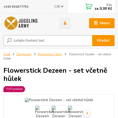
0
ks
CZK
+420 602677792
za
0,00 Kč
Menu
Hledat
Úvod
Žonglování
Flowerstick / Stick
Flowerstick Dezeen - set včetně
hůlek
Flowerstick Dezeen - set včetně
hůlek
TOP produkt