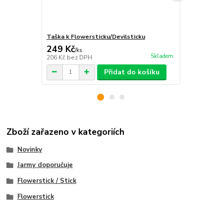
Taška k Flowersticku/Devilsticku
Poutko na F
249 Kč
79 Kč
/
ks
/
ks
Skladem
206 Kč
bez DPH
65 Kč
bez D
Přidat do košíku
Zboží zařazeno v kategoriích
Novinky
Jarmy doporučuje
Flowerstick / Stick
Flowerstick