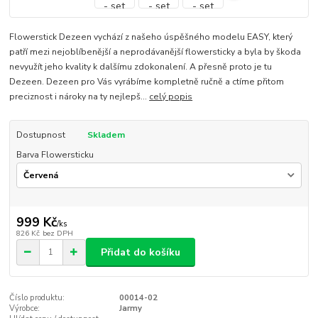
Flowerstick Dezeen vychází z našeho úspěšného modelu EASY, který
patří mezi nejoblíbenější a neprodávanější flowersticky a byla by škoda
nevyužít jeho kvality k dalšímu zdokonalení. A přesně proto je tu
Dezeen. Dezeen pro Vás vyrábíme kompletně ručně a ctíme přitom
preciznost i nároky na ty nejlepš...
celý popis
Dostupnost
Skladem
Barva Flowersticku
999 Kč
/
ks
826 Kč
bez DPH
Přidat do košíku
Číslo produktu:
00014-02
Výrobce:
Jarmy