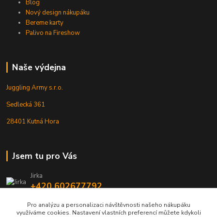
Blog
Nový design nákupáku
Bereme karty
Palivo na Fireshow
Naše výdejna
Juggling Army s.r.o.
Sedlecká 361
28401 Kutná Hora
Jsem tu pro Vás
Jirka
+420 602677792
Pro analýzu a personalizaci návštěvnosti našeho nákupáku
info@jarmy.cz
využíváme cookies. Nastavení vlastních preferencí můžete kdykoli