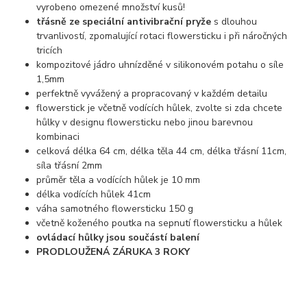
vyrobeno omezené množství kusů!
třásně ze speciální antivibrační pryže
s dlouhou
trvanlivostí, zpomalující rotaci flowersticku i při náročných
tricích
kompozitové jádro uhnízděné v silikonovém potahu o síle
1,5mm
perfektně vyvážený a propracovaný v každém detailu
flowerstick je včetně vodících hůlek, zvolte si zda chcete
hůlky v designu flowersticku nebo jinou barevnou
kombinaci
celková délka 64 cm, délka těla 44 cm, délka třásní 11cm,
síla třásní 2mm
průměr těla a vodících hůlek je 10 mm
délka vodících hůlek 41cm
váha samotného flowersticku 150 g
včetně koženého poutka na sepnutí flowersticku a hůlek
ovládací hůlky jsou součástí balení
PRODLOUŽENÁ ZÁRUKA 3 ROKY