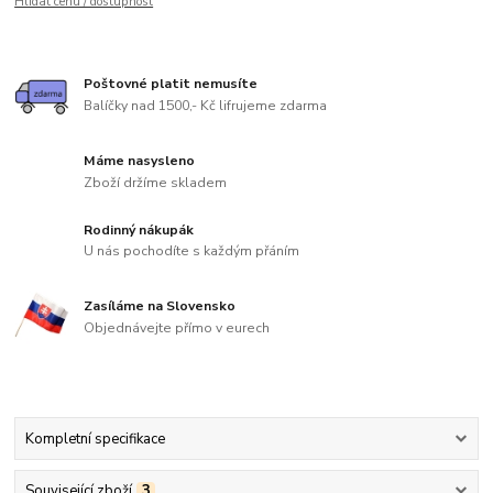
Hlídat cenu / dostupnost
Poštovné platit nemusíte
Balíčky nad 1500,- Kč lifrujeme zdarma
Máme nasysleno
Zboží držíme skladem
Rodinný nákupák
U nás pochodíte s každým přáním
Zasíláme na Slovensko
Objednávejte přímo v eurech
Kompletní specifikace
Související zboží
3