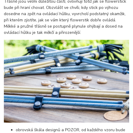
Třásně jsou velmi důležitou částí, ovlivňují totiž jak se flowerstick
bude při hraní chovat. Obzvlášť ve chvíli, kdy stick po výhozu
dosedne na zpět na ovládací hůlku, vyvrcholí podstatný okamžik,
při kterém zjistíte, jak se vám který flowerstik dobře ovládá.
Měkké a pružné třásně se postupně plynule ohýbají a dosed na
ovládací hůlku je tak měkčí a přirozenější.
obrovská škála designů a POZOR, od každého vzoru bude