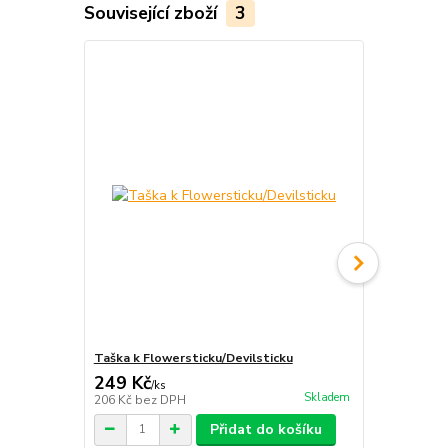
Související zboží
3
Taška k Flowersticku/Devilsticku
Poutko na F
249 Kč
79 Kč
/
ks
/
ks
Skladem
206 Kč
bez DPH
65 Kč
bez D
Přidat do košíku