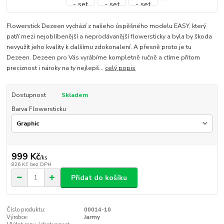
Flowerstick Dezeen vychází z našeho úspěšného modelu EASY, který
patří mezi nejoblíbenější a neprodávanější flowersticky a byla by škoda
nevyužít jeho kvality k dalšímu zdokonalení. A přesně proto je tu
Dezeen. Dezeen pro Vás vyrábíme kompletně ručně a ctíme přitom
preciznost i nároky na ty nejlepš...
celý popis
Dostupnost
Skladem
Barva Flowersticku
999 Kč
/
ks
826 Kč
bez DPH
Přidat do košíku
Číslo produktu:
00014-10
Výrobce:
Jarmy