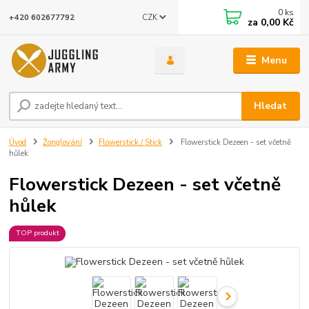
0
ks
CZK
+420 602677792
za
0,00 Kč
Menu
Hledat
Úvod
Žonglování
Flowerstick / Stick
Flowerstick Dezeen - set včetně
hůlek
Flowerstick Dezeen - set včetně
hůlek
TOP produkt