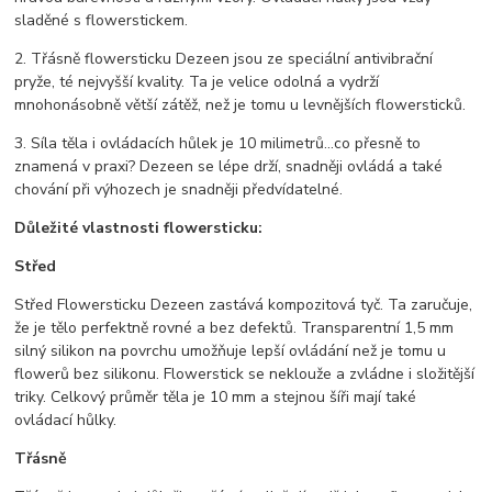
sladěné s flowerstickem.
2. Třásně flowersticku Dezeen jsou ze speciální antivibrační
pryže, té nejvyšší kvality. Ta je velice odolná a vydrží
mnohonásobně větší zátěž, než je tomu u levnějších flowersticků.
3. Síla těla i ovládacích hůlek je 10 milimetrů...co přesně to
znamená v praxi? Dezeen se lépe drží, snadněji ovládá a také
chování při výhozech je snadněji předvídatelné.
Důležité vlastnosti flowersticku:
Střed
Střed Flowersticku Dezeen zastává kompozitová tyč. Ta zaručuje,
že je tělo perfektně rovné a bez defektů. Transparentní 1,5 mm
silný silikon na povrchu umožňuje lepší ovládání než je tomu u
flowerů bez silikonu. Flowerstick se neklouže a zvládne i složitější
triky. Celkový průměr těla je 10 mm a stejnou šíři mají také
ovládací hůlky.
Třásně