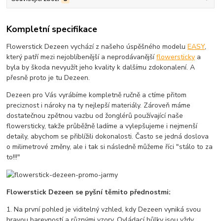
Kompletní specifikace
Flowerstick Dezeen vychází z našeho úspěšného modelu
EASY
,
který patří mezi nejoblíbenější a neprodávanější
flowersticky
a
byla by škoda nevyužít jeho kvality k dalšímu zdokonalení. A
přesně proto je tu Dezeen.
Dezeen pro Vás vyrábíme kompletně ručně a ctíme přitom
preciznost i nároky na ty nejlepší materiály. Zároveň máme
dostatečnou zpětnou vazbu od žonglérů používající naše
flowersticky, takže průběžně ladíme a vylepšujeme i nejmenší
detaily, abychom se přiblížili dokonalosti. Často se jedná doslova
o milimetrové změny, ale i tak si následně můžeme říci "stálo to za
to!!!"
Flowerstick Dezeen se pyšní těmito přednostmi:
1. Na první pohled je viditelný vzhled, kdy Dezeen vyniká svou
hravou barevností a různými vzory. Ovládací hůlky jsou vždy