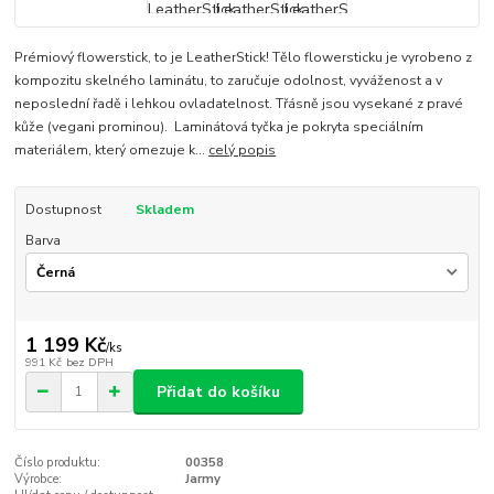
Prémiový flowerstick, to je LeatherStick! Tělo flowersticku je vyrobeno z
kompozitu skelného laminátu, to zaručuje odolnost, vyváženost a v
neposlední řadě i lehkou ovladatelnost. Třásně jsou vysekané z pravé
kůže (vegani prominou). Laminátová tyčka je pokryta speciálním
materiálem, který omezuje k...
celý popis
Dostupnost
Skladem
Barva
1 199 Kč
/
ks
991 Kč
bez DPH
Přidat do košíku
Číslo produktu:
00358
Výrobce:
Jarmy