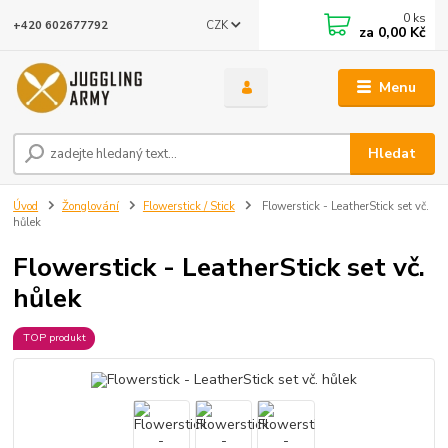
0
ks
CZK
+420 602677792
za
0,00 Kč
Menu
Hledat
Úvod
Žonglování
Flowerstick / Stick
Flowerstick - LeatherStick set vč.
hůlek
Flowerstick - LeatherStick set vč.
hůlek
TOP produkt