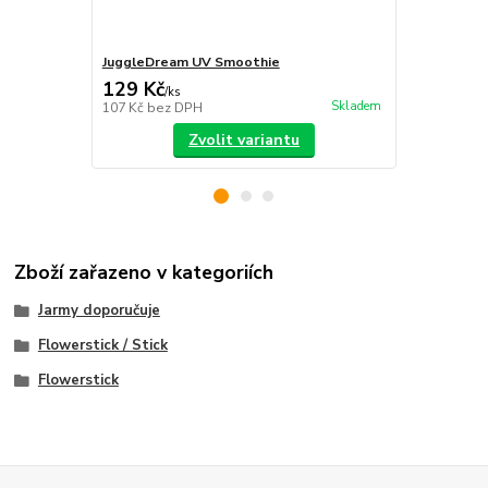
JuggleDream UV Smoothie
Diabolo Bea
129 Kč
449 Kč
/
ks
/
ks
Skladem
107 Kč
bez DPH
371 Kč
bez 
Zvolit variantu
Zboží zařazeno v kategoriích
Jarmy doporučuje
Flowerstick / Stick
Flowerstick