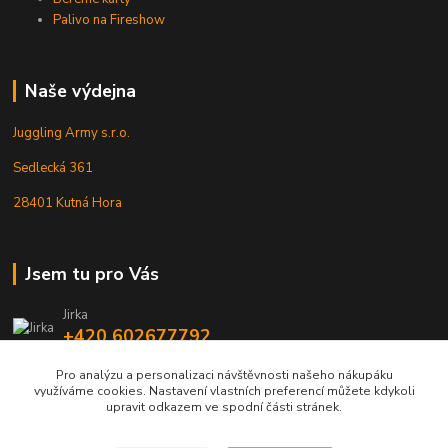
Palivo na Fireshow
Naše výdejna
Juggling Army s.r.o.
Sedlecká 361
28401 Kutná Hora
Jsem tu pro Vás
Jirka
+420 602677792
Pro analýzu a personalizaci návštěvnosti našeho nákupáku
info@jarmy.cz
využíváme cookies. Nastavení vlastních preferencí můžete kdykoli
upravit odkazem ve spodní části stránek.