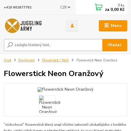
0
ks
CZK
+420 602677792
za
0,00 Kč
Menu
Hledat
Úvod
Žonglování
Flowerstick / Stick
Flowerstick Neon Oranžový
Flowerstick Neon Oranžový
"oldschool" flowerstick který znají všichni zatvrzelí stickařijádro z tvrdého
buku, velký výběr barev a především velikost, to jsou hlavní znaky této