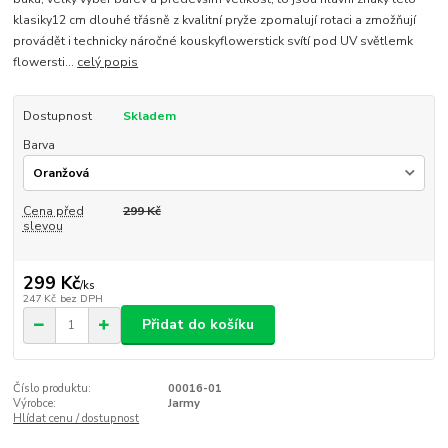
klasiky12 cm dlouhé třásně z kvalitní pryže zpomalují rotaci a zmožňují
provádět i technicky náročné kouskyflowerstick svítí pod UV světlemk
flowersti...
celý popis
Dostupnost
Skladem
Barva
Cena před
299 Kč
slevou
299 Kč
/
ks
247 Kč
bez DPH
Přidat do košíku
Číslo produktu:
00016-01
Výrobce:
Jarmy
Hlídat cenu / dostupnost