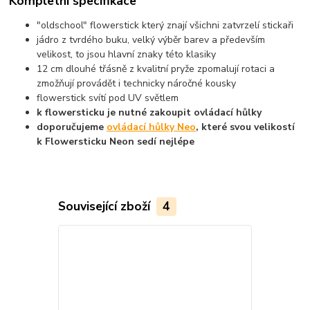
Kompletní specifikace
"oldschool" flowerstick který znají všichni zatvrzelí stickaři
jádro z tvrdého buku, velký výběr barev a především
velikost, to jsou hlavní znaky této klasiky
12 cm dlouhé třásně z kvalitní pryže zpomalují rotaci a
zmožňují provádět i technicky náročné kousky
flowerstick svítí pod UV světlem
k flowersticku je nutné zakoupit ovládací hůlky
doporučujeme
ovládací hůlky Neo
, které svou velikostí
k Flowersticku Neon sedí nejlépe
Související zboží
4