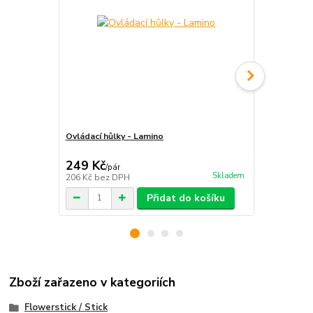
Ovládací hůlky - Lamino
Ovládací hůl
249 Kč
199 Kč
/
pár
/
pá
Skladem
206 Kč
bez DPH
164 Kč
bez 
Přidat do košíku
Zboží zařazeno v kategoriích
Flowerstick / Stick