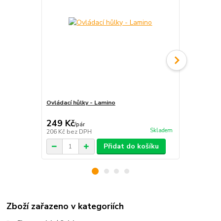
Ovládací hůlky - Lamino
Ovládací hůl
249 Kč
199 Kč
/
pár
/
pá
Skladem
206 Kč
bez DPH
164 Kč
bez 
Přidat do košíku
Zboží zařazeno v kategoriích