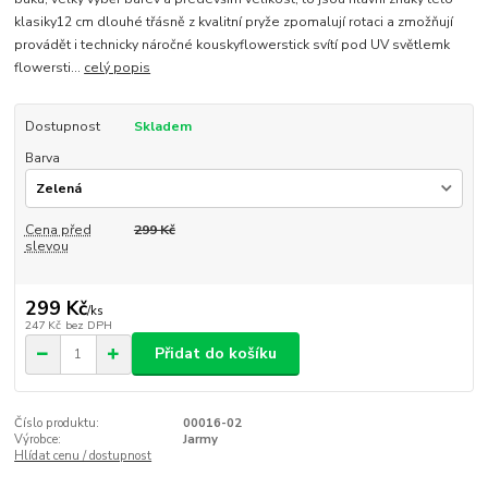
klasiky12 cm dlouhé třásně z kvalitní pryže zpomalují rotaci a zmožňují
provádět i technicky náročné kouskyflowerstick svítí pod UV světlemk
flowersti...
celý popis
Dostupnost
Skladem
Barva
Cena před
299 Kč
slevou
299 Kč
/
ks
247 Kč
bez DPH
Přidat do košíku
Číslo produktu:
00016-02
Výrobce:
Jarmy
Hlídat cenu / dostupnost