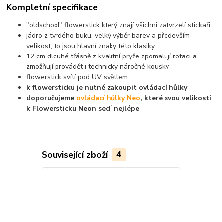
Kompletní specifikace
"oldschool" flowerstick který znají všichni zatvrzelí stickaři
jádro z tvrdého buku, velký výběr barev a především
velikost, to jsou hlavní znaky této klasiky
12 cm dlouhé třásně z kvalitní pryže zpomalují rotaci a
zmožňují provádět i technicky náročné kousky
flowerstick svítí pod UV světlem
k flowersticku je nutné zakoupit ovládací hůlky
doporučujeme
ovládací hůlky Neo
, které svou velikostí
k Flowersticku Neon sedí nejlépe
Související zboží
4