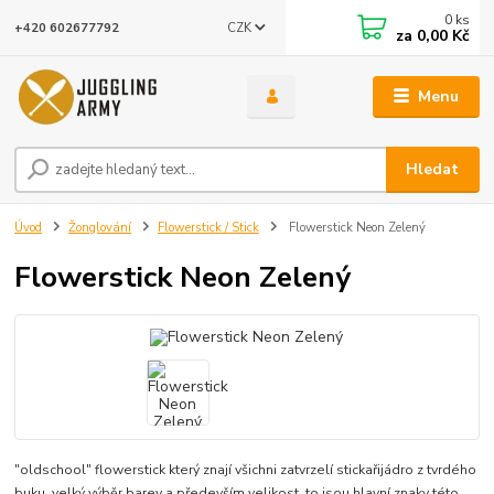
0
ks
CZK
+420 602677792
za
0,00 Kč
Menu
Hledat
Úvod
Žonglování
Flowerstick / Stick
Flowerstick Neon Zelený
Flowerstick Neon Zelený
"oldschool" flowerstick který znají všichni zatvrzelí stickařijádro z tvrdého
buku, velký výběr barev a především velikost, to jsou hlavní znaky této