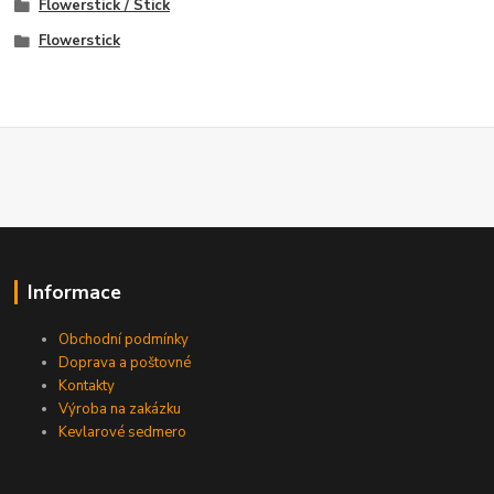
Flowerstick / Stick
Flowerstick
Informace
Obchodní podmínky
Doprava a poštovné
Kontakty
Výroba na zakázku
Kevlarové sedmero