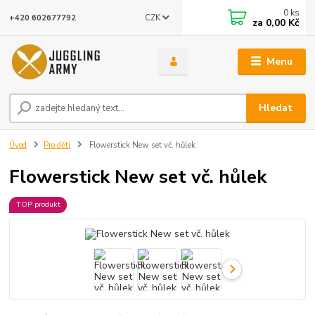
0
ks
CZK
+420 602677792
za
0,00 Kč
Menu
Hledat
Úvod
Pro děti
Flowerstick New set vč. hůlek
Flowerstick New set vč. hůlek
TOP produkt