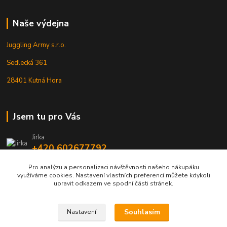
Naše výdejna
Juggling Army s.r.o.
Sedlecká 361
28401 Kutná Hora
Jsem tu pro Vás
Jirka
+420 602677792
Pro analýzu a personalizaci návštěvnosti našeho nákupáku
info@jarmy.cz
využíváme cookies. Nastavení vlastních preferencí můžete kdykoli
upravit odkazem ve spodní části stránek.
Souhlasím
Nastavení