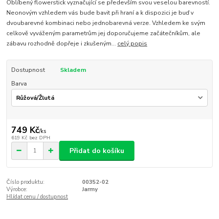
Oblíbený flowerstick vyznačující se především svou veselou barevností.
Neonovým vzhledem vás bude bavit při hraní a k dispozici je buď v
dvoubarevné kombinaci nebo jednobarevná verze. Vzhledem ke svým
celkově vyváženým parametrům jej doporučujeme začátečníkům, ale
zábavu rozhodně dopřeje i zkušeným...
celý popis
Dostupnost
Skladem
Barva
749 Kč
/
ks
619 Kč
bez DPH
Přidat do košíku
Číslo produktu:
00352-02
Výrobce:
Jarmy
Hlídat cenu / dostupnost