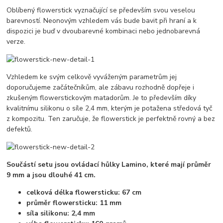
Oblíbený flowerstick vyznačující se především svou veselou
barevností. Neonovým vzhledem vás bude bavit při hraní a k
dispozici je buď v dvoubarevné kombinaci nebo jednobarevná
verze.
Vzhledem ke svým celkově vyváženým parametrům jej
doporučujeme začátečníkům, ale zábavu rozhodně dopřeje i
zkušeným flowerstickovým matadorům. Je to především díky
kvalitnímu silikonu o síle 2,4 mm, kterým je potažena středová tyč
z kompozitu. Ten zaručuje, že flowerstick je perfektně rovný a bez
defektů.
Součástí setu jsou ovládací hůlky Lamino, které mají průměr
9 mm a jsou dlouhé 41 cm.
celková délka flowersticku: 67 cm
průměr flowersticku: 11 mm
síla silikonu: 2,4 mm