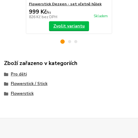
Flowerstick Dezeen - set včetně hůlek
Flowerstick 
999 Kč
649 Kč
/
ks
/
ks
Skladem
826 Kč
bez DPH
536 Kč
bez 
Zvolit variantu
Zboží zařazeno v kategoriích
Pro děti
Flowerstick / Stick
Flowerstick