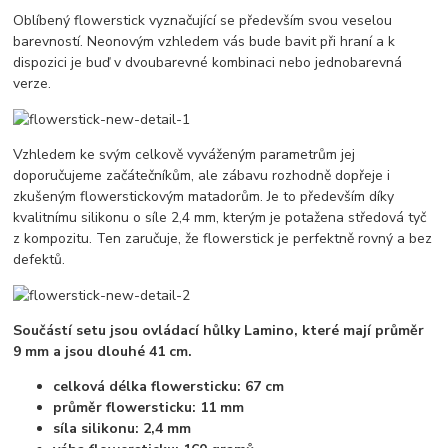
Oblíbený flowerstick vyznačující se především svou veselou
barevností. Neonovým vzhledem vás bude bavit při hraní a k
dispozici je buď v dvoubarevné kombinaci nebo jednobarevná
verze.
Vzhledem ke svým celkově vyváženým parametrům jej
doporučujeme začátečníkům, ale zábavu rozhodně dopřeje i
zkušeným flowerstickovým matadorům. Je to především díky
kvalitnímu silikonu o síle 2,4 mm, kterým je potažena středová tyč
z kompozitu. Ten zaručuje, že flowerstick je perfektně rovný a bez
defektů.
Součástí setu jsou ovládací hůlky Lamino, které mají průměr
9 mm a jsou dlouhé 41 cm.
celková délka flowersticku: 67 cm
průměr flowersticku: 11 mm
síla silikonu: 2,4 mm