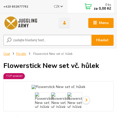
0
ks
CZK
+420 602677792
za
0,00 Kč
Menu
Hledat
Úvod
Pro děti
Flowerstick New set vč. hůlek
Flowerstick New set vč. hůlek
TOP produkt