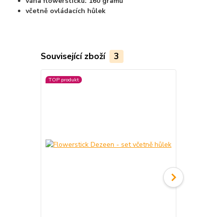
váha flowersticku: 160 gramů
včetně ovládacích hůlek
Související zboží
3
TOP produkt
TOP produkt