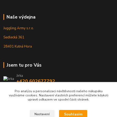
Naše výdejna
Juggling Army s.r.o.
Sedlecká 361
28401 Kutná Hora
Jsem tu pro Vás
Jirka
+420 602677792
Pro analýzu a personalizaci návštěvnosti našeho nákupáku
info@jarmy.cz
využíváme cookies. Nastavení vlastních preferencí můžete kdykoli
upravit odkazem ve spodní části stránek.
Souhlasím
Nastavení