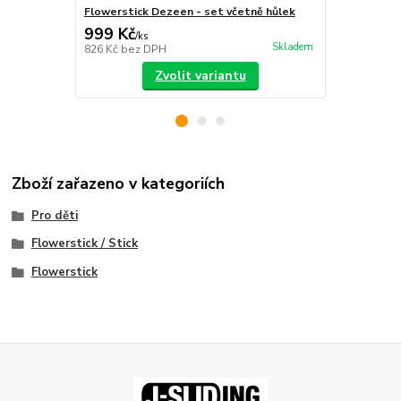
Flowerstick Dezeen - set včetně hůlek
Flowerstick 
999 Kč
649 Kč
/
ks
/
ks
Skladem
826 Kč
bez DPH
536 Kč
bez 
Zvolit variantu
Zboží zařazeno v kategoriích
Pro děti
Flowerstick / Stick
Flowerstick