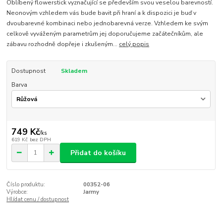
Oblíbený flowerstick vyznačující se především svou veselou barevností.
Neonovým vzhledem vás bude bavit při hraní a k dispozici je buď v
dvoubarevné kombinaci nebo jednobarevná verze. Vzhledem ke svým
celkově vyváženým parametrům jej doporučujeme začátečníkům, ale
zábavu rozhodně dopřeje i zkušeným...
celý popis
Dostupnost
Skladem
Barva
749 Kč
/
ks
619 Kč
bez DPH
Přidat do košíku
Číslo produktu:
00352-06
Výrobce:
Jarmy
Hlídat cenu / dostupnost