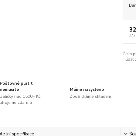
Bar
32
272
Číslo p
Hlídat 
Poštovné platit
nemusíte
Máme nasysleno
Balíčky nad 1500,- Kč
Zboží držíme skladem
lifrujeme zdarma
etní specifikace
Sou