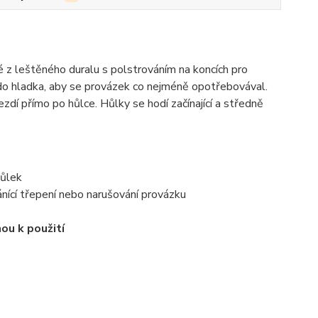
né z leštěného duralu s polstrováním na koncích pro
a do hladka, aby se provázek co nejméně opotřebovával.
ezdí přímo po hůlce. Hůlky se hodí začínající a středně
hůlek
nící třepení nebo narušování provázku
ou k použití