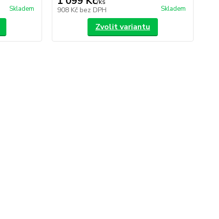
1 099 Kč
3
/
ks
Skladem
Skladem
908 Kč
bez DPH
33
Zvolit variantu