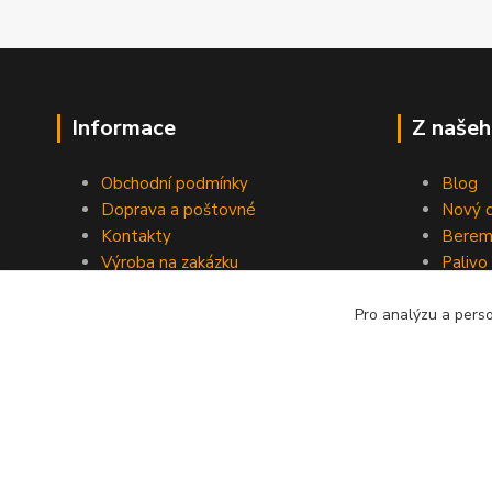
Informace
Z našeh
Obchodní podmínky
Blog
Doprava a poštovné
Nový d
Kontakty
Berem
Výroba na zakázku
Palivo
Kevlarové sedmero
Pro analýzu a pers
Kopyrájt - Jarmy.cz