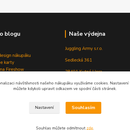
o blogu
Naše výdejna
Juggling Army s.r.o.
esign nákupáku
Sedlecká 361
e karty
 na Fireshow
28401 Kutná Hora
onalizaci návštěvnosti našeho nákupáku využíváme cookies. Nastavení v
můžete kdykoli upravit odkazem ve spodní části stránek.
Souhlasím
Nastavení
Souhlas můžete odmítnout
zde
.