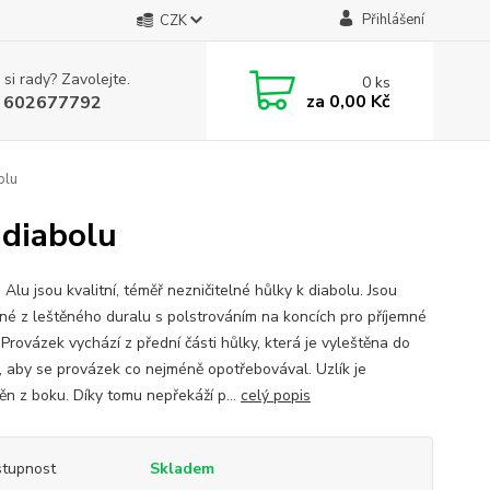
Přihlášení
CZK
 si rady? Zavolejte.
0
ks
za
0,00 Kč
 602677792
olu
 diabolu
Alu jsou kvalitní, téměř nezničitelné hůlky k diabolu. Jsou
né z leštěného duralu s polstrováním na koncích pro příjemné
 Provázek vychází z přední části hůlky, která je vyleštěna do
, aby se provázek co nejméně opotřebovával. Uzlík je
ěn z boku. Díky tomu nepřekáží p...
celý popis
tupnost
Skladem