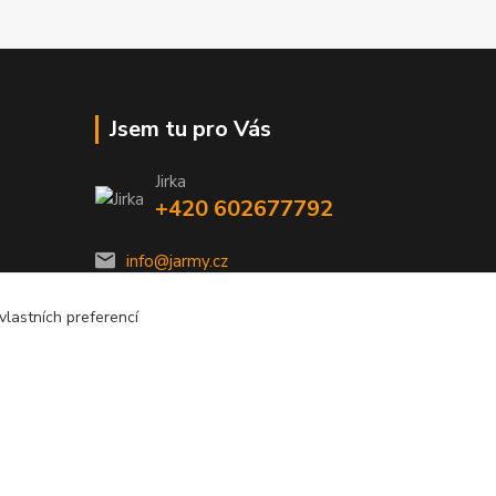
Jsem tu pro Vás
Jirka
+420 602677792
info@jarmy.cz
lastních preferencí