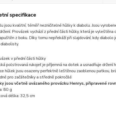
tní specifikace
u jsou kvalitní, téměř nezničitelné hůlky k diabolu. Jsou vyrobe
držení. Provázek vychází z přední části hůlky, která je vyleštěn
zapuštěn z boku. Díky tomu nepřekáží při slajdování, kdy diabolo j
 diabolisty.
vázek v přední části hůlky
ká polstrovaná rukojeť je příjemná na dotek a usnadňuje držení 
ce hůlek jsou osazeny perfektně leštěnou zaoblenou patkou, brá
dné pro začátečníky a středně pokročilé
ky jsou včetně uvázaného provázku Henrys, připravené rovn
a: 80 g
ková délka: 32,5 cm