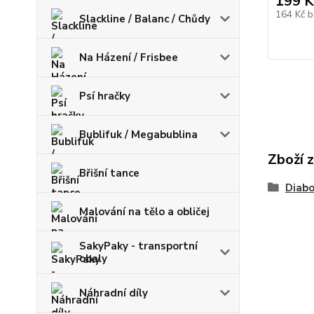
199 K
164 Kč
b
Slackline / Balanc / Chůdy
Na Házení / Frisbee
Psí hračky
Bublifuk / Megabublina
Zboží 
Břišní tance
Diabo
Malování na tělo a obličej
SakyPaky - transportní
obaly
Náhradní díly