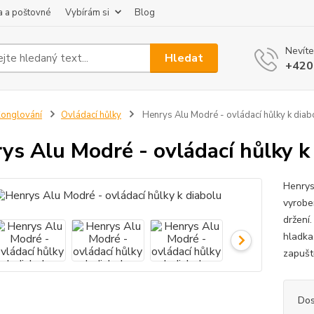
 a poštovné
Vybírám si
Blog
Nevíte
Hledat
+420
onglování
Ovládací hůlky
Henrys Alu Modré - ovládací hůlky k diab
ys Alu Modré - ovládací hůlky k
Henrys 
vyrobe
držení.
hladka
zapušt
Dos