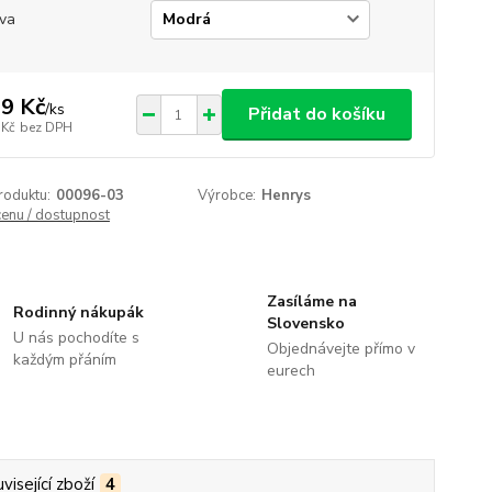
va
9 Kč
/
ks
Přidat do košíku
 Kč
bez DPH
roduktu:
00096-03
Výrobce:
Henrys
cenu / dostupnost
Zasíláme na
Rodinný nákupák
Slovensko
U nás pochodíte s
Objednávejte přímo v
každým přáním
eurech
visející zboží
4