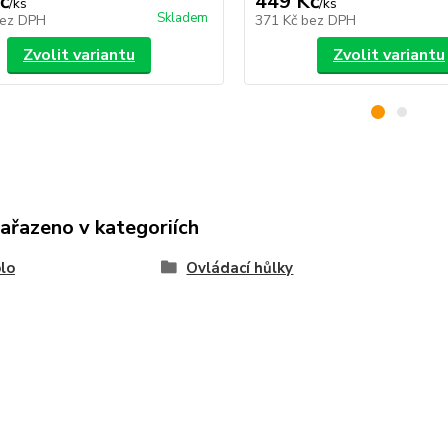
č
449 Kč
/
ks
/
ks
Skladem
ez DPH
371 Kč
bez DPH
Zvolit variantu
Zvolit variantu
zařazeno v kategoriích
lo
Ovládací hůlky