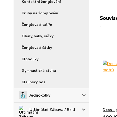
Kontaktní žonglování
Kruhy na žonglování
Souvise
Žonglovací talíře
Obaly, vaky, sáčky
Žonglovací šátky
Klobouky
Gymnastická stuha
Klaunský nos
Jednokolky
Ultimátní Zábava / Skill
Deos - 