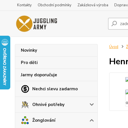
Kontakty
Obchodní podmínky
Zakázková výroba
Doprava
Úvod
Ž
Novinky
Henr
Pro děti
Jarmy doporučuje
Nechci slevu zadarmo
Ohnivé potřeby
Žonglování