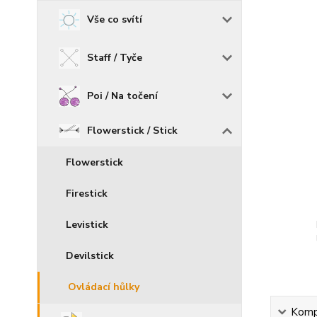
Vše co svítí
Staff / Tyče
Poi / Na točení
Flowerstick / Stick
Flowerstick
Firestick
Levistick
Devilstick
Ovládací hůlky
Kompl