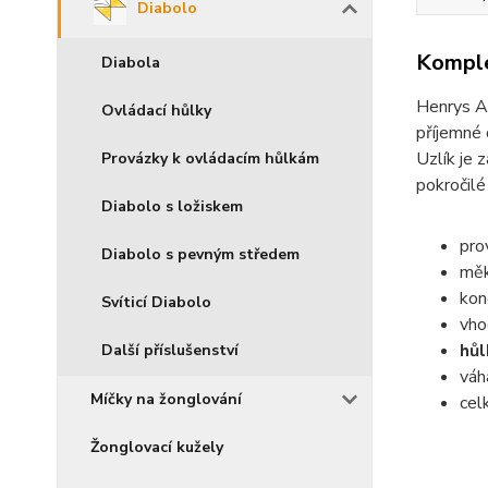
Diabolo
Komple
Diabola
Henrys Al
Ovládací hůlky
příjemné 
Uzlík je 
Provázky k ovládacím hůlkám
pokročilé
Diabolo s ložiskem
pro
Diabolo s pevným středem
měk
kon
Svíticí Diabolo
vho
hůl
Další příslušenství
váh
Míčky na žonglování
cel
Žonglovací kužely