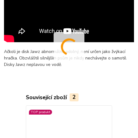
Ačkoli je disk Jawz abnormálně odolný, není určen jako žvýkací
hračka. Obzvláště silnějším psům je nikdy nechávejte o samotě.
Disky Jawz neplavou ve vodě.
Související zboží
2
TOP produkt