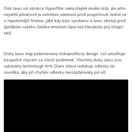
Disk Jawz od výrobce Hyperflite samozřejmě skvěle létá, ale jeho
největší předností je extrémní odolnost proti propíchnutí. Jedná se
o nejodolnější frisbee, jaké kdy bylo vyrobeno a Jawz obstojí proti
špičákům vašeho čoklíka mnohem lépe než kterýkoliv jiný létající
talíř.
Disky Jawz mají patentovaný nízkoprofilový design, což umožňuje
bezpečné chycení za všech podmínek. Všechny disky Jawz jsou
vybaveny technologií Anti-Glare, která redukuje odlesky do
sluníčka, aby při chytání odlesky nerozptylovaly psí oči.