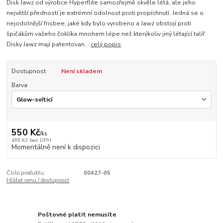
Disk Jawz od výrobce Hyperflite samozřejmě skvěle létá, ale jeho
největší předností je extrémní odolnost proti propíchnutí. Jedná se o
nejodolnější frisbee, jaké kdy bylo vyrobeno a Jawz obstojí proti
špičákům vašeho čoklíka mnohem lépe než kterýkoliv jiný létající talíř.
Disky Jawz mají patentovan...
celý popis
Dostupnost
Není skladem
Barva
550 Kč
/
ks
455 Kč
bez DPH
Momentálně není k dispozici
Číslo produktu:
00427-05
Hlídat cenu / dostupnost
Poštovné platit nemusíte