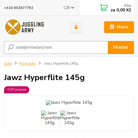
0
ks
CZK
+420 602677792
za
0,00 Kč
Menu
Hledat
Úvod
Psí hračky
Jawz Hyperflite 145g
Jawz Hyperflite 145g
TOP produkt