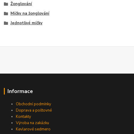
Žonglování
Míčky na žonglování
Jednotlivé míčky
Informace
Obchodní podmínky
Doprava a poštovné
Kontakty
Výroba na zakázku
Kevlarové sedmero