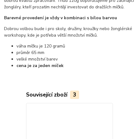
dobrou kvalitu zpracování. Thud 120g doporučujeme pro začínající
žongléry, kteří prozatím nechtějí investovat do dražších míčků.
Barevné provedení je vždy v kombinaci s bílou barvou
Dobrou volbou bude i pro skoly, družiny, kroužky nebo žonglérské
workshopy, kde je potřeba větší množství míčků.
váha míčku je 120 gramů
průměr 65 mm
velké množství barev
cena je za jeden míček
Související zboží
3