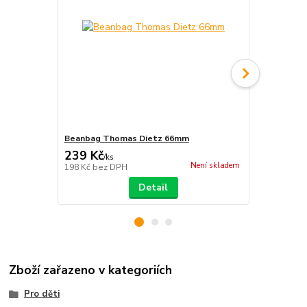
Beanbag Thomas Dietz 66mm
Sáček Juggl
239 Kč
59 Kč
/
ks
/
ks
Není skladem
198 Kč
bez DPH
49 Kč
bez D
Detail
Zboží zařazeno v kategoriích
Pro děti