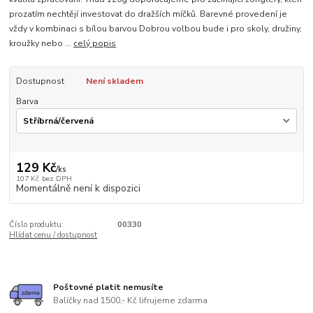
prozatím nechtějí investovat do dražších míčků. Barevné provedení je
vždy v kombinaci s bílou barvou Dobrou volbou bude i pro skoly, družiny,
kroužky nebo ...
celý popis
Dostupnost
Není skladem
Barva
129 Kč
/
ks
107 Kč
bez DPH
Momentálně není k dispozici
Číslo produktu:
00330
Hlídat cenu / dostupnost
Poštovné platit nemusíte
Balíčky nad 1500,- Kč lifrujeme zdarma