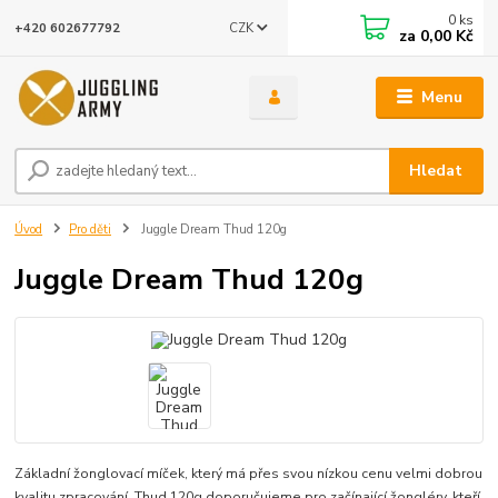
0
ks
CZK
+420 602677792
za
0,00 Kč
Menu
Hledat
Úvod
Pro děti
Juggle Dream Thud 120g
Juggle Dream Thud 120g
Základní žonglovací míček, který má přes svou nízkou cenu velmi dobrou
kvalitu zpracování. Thud 120g doporučujeme pro začínající žongléry, kteří