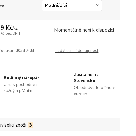
va
9 Kč
/
ks
Momentálně není k dispozici
 Kč
bez DPH
roduktu:
00330-03
Hlídat cenu / dostupnost
Zasíláme na
Rodinný nákupák
Slovensko
U nás pochodíte s
Objednávejte přímo v
každým přáním
eurech
visející zboží
3