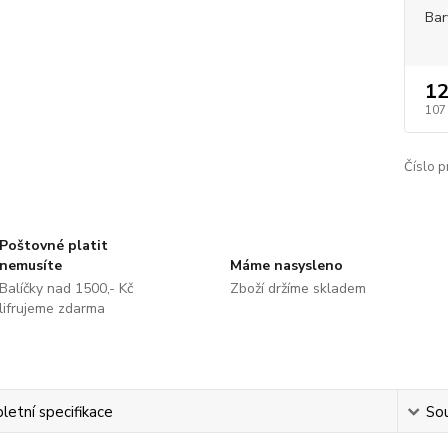
Bar
12
107
Číslo p
Poštovné platit
nemusíte
Máme nasysleno
Balíčky nad 1500,- Kč
Zboží držíme skladem
lifrujeme zdarma
etní specifikace
Sou