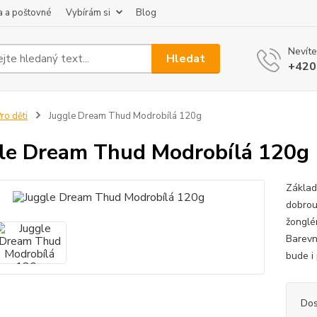
 a poštovné
Vybírám si
Blog
Nevíte
Hledat
+420
ro děti
Juggle Dream Thud Modrobílá 120g
le Dream Thud Modrobílá 120g
Základ
dobrou
žonglér
Barevn
bude i 
Dos