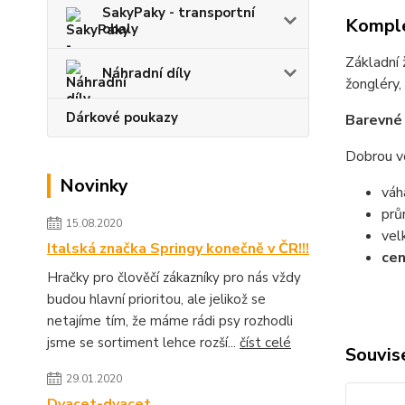
SakyPaky - transportní
Komple
obaly
Základní 
Náhradní díly
žongléry,
Dárkové poukazy
Barevné 
Dobrou vo
Novinky
váh
prů
15.08.2020
vel
Italská značka Springy konečně v ČR!!!
cen
Hračky pro člověčí zákazníky pro nás vždy
budou hlavní prioritou, ale jelikož se
netajíme tím, že máme rádi psy rozhodli
jsme se sortiment lehce rozší...
číst celé
Souvise
29.01.2020
Dvacet-dvacet