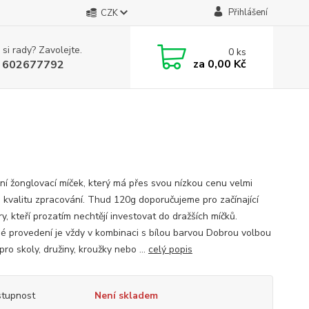
Přihlášení
CZK
 si rady? Zavolejte.
0
ks
za
0,00 Kč
 602677792
ní žonglovací míček, který má přes svou nízkou cenu velmi
 kvalitu zpracování. Thud 120g doporučujeme pro začínající
y, kteří prozatím nechtějí investovat do dražších míčků.
é provedení je vždy v kombinaci s bílou barvou Dobrou volbou
pro skoly, družiny, kroužky nebo ...
celý popis
tupnost
Není skladem