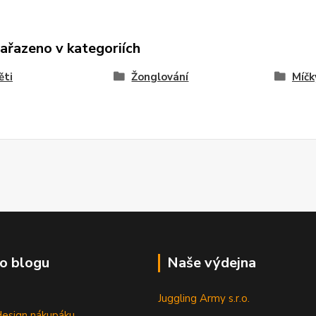
zařazeno v kategoriích
ěti
Žonglování
Míčk
o blogu
Naše výdejna
Juggling Army s.r.o.
esign nákupáku