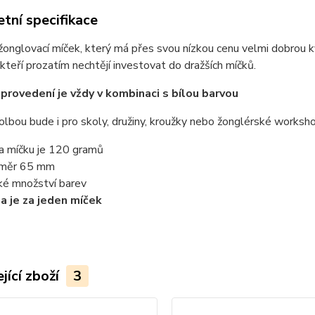
tní specifikace
žonglovací míček, který má přes svou nízkou cenu velmi dobrou k
 kteří prozatím nechtějí investovat do dražších míčků.
provedení je vždy v kombinaci s bílou barvou
lbou bude i pro skoly, družiny, kroužky nebo žonglérské worksho
a míčku je 120 gramů
měr 65 mm
ké množství barev
a je za jeden míček
jící zboží
3