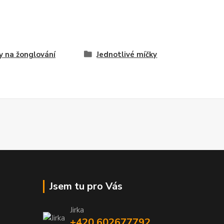
y na žonglování
Jednotlivé míčky
Jsem tu pro Vás
Jirka
+420 602677792