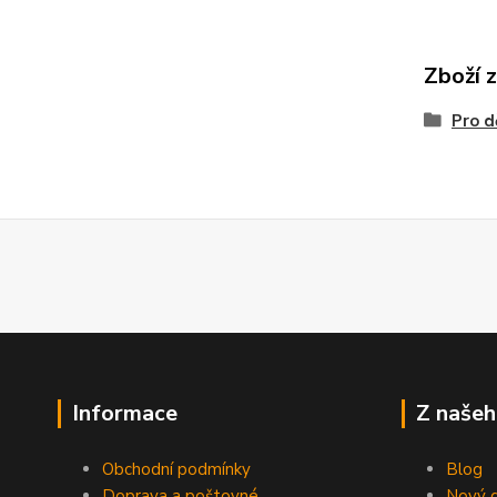
Zboží 
Pro d
Informace
Z našeh
Obchodní podmínky
Blog
Doprava a poštovné
Nový d