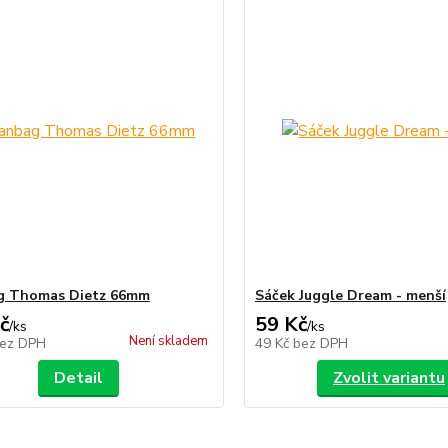
g Thomas Dietz 66mm
Sáček Juggle Dream - menší
č
59 Kč
/
ks
/
ks
Není skladem
ez DPH
49 Kč
bez DPH
Detail
Zvolit variantu