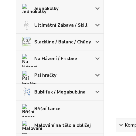
Jednokolky
Ultimátní Zábava / Skill
Slackline / Balanc / Chůdy
Na Házení / Frisbee
Psí hračky
Bublifuk / Megabublina
Břišní tance
Kompl
Malování na tělo a obličej