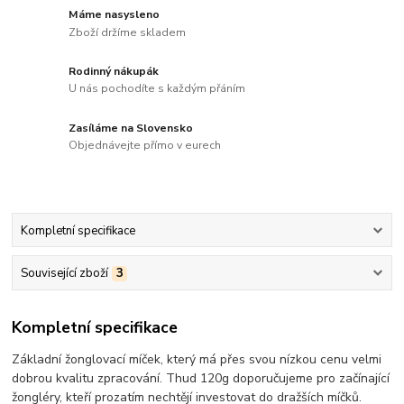
Máme nasysleno
Zboží držíme skladem
Rodinný nákupák
U nás pochodíte s každým přáním
Zasíláme na Slovensko
Objednávejte přímo v eurech
Kompletní specifikace
Související zboží
3
Kompletní specifikace
Základní žonglovací míček, který má přes svou nízkou cenu velmi
dobrou kvalitu zpracování. Thud 120g doporučujeme pro začínající
žongléry, kteří prozatím nechtějí investovat do dražších míčků.