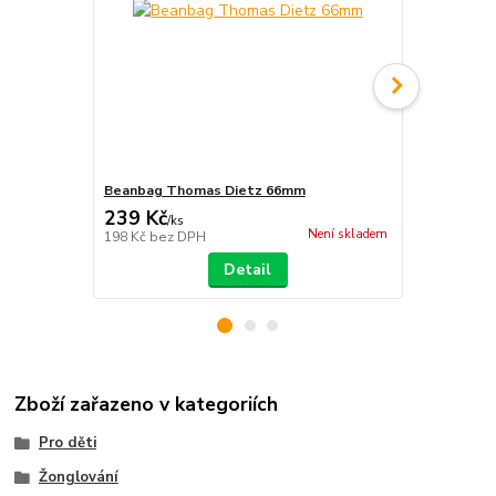
Beanbag Thomas Dietz 66mm
Sáček Juggl
239 Kč
59 Kč
/
ks
/
ks
Není skladem
198 Kč
bez DPH
49 Kč
bez D
Detail
Zboží zařazeno v kategoriích
Pro děti
Žonglování