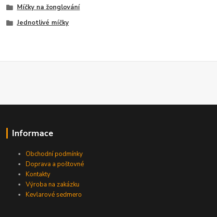
Míčky na žonglování
Jednotlivé míčky
Informace
Obchodní podmínky
Doprava a poštovné
Kontakty
Výroba na zakázku
Kevlarové sedmero