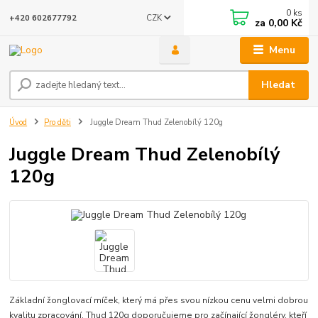
0
ks
CZK
+420 602677792
za
0,00 Kč
Menu
Hledat
Úvod
Pro děti
Juggle Dream Thud Zelenobílý 120g
Juggle Dream Thud Zelenobílý
120g
Základní žonglovací míček, který má přes svou nízkou cenu velmi dobrou
kvalitu zpracování. Thud 120g doporučujeme pro začínající žongléry, kteří