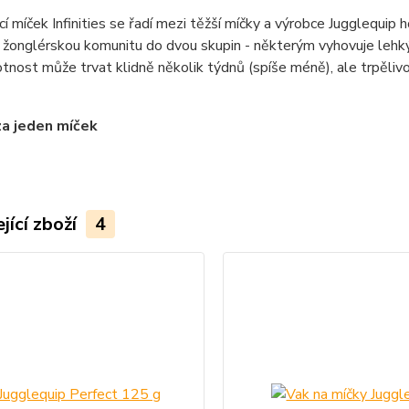
í míček Infinities se řadí mezi těžší míčky a výrobce Jugglequip
 žonglérskou komunitu do dvou skupin - některým vyhovuje lehký m
tnost může trvat klidně několik týdnů (spíše méně), ale trpěli
za jeden míček
jící zboží
4