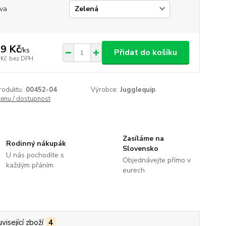
va
9 Kč
/
ks
Přidat do košíku
 Kč
bez DPH
roduktu:
00452-04
Výrobce:
Jugglequip
cenu / dostupnost
Zasíláme na
Rodinný nákupák
Slovensko
U nás pochodíte s
Objednávejte přímo v
každým přáním
eurech
visející zboží
4