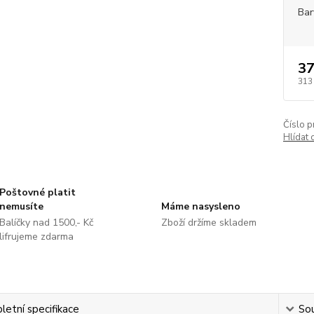
Bar
37
313
Číslo p
Hlídat 
Poštovné platit
nemusíte
Máme nasysleno
Balíčky nad 1500,- Kč
Zboží držíme skladem
lifrujeme zdarma
etní specifikace
Sou