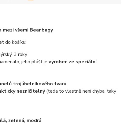
ka mezi všemi Beanbagy
et do košíku:
nýrský, 3 roky
namenalo, jeho plášť je
vyroben ze speciální
panelů trojúhelníkového tvaru
akticky nezničitelný
(teda to vlastně není chyba, taky
ílá, zelená, modrá