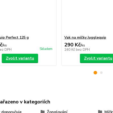
uip Perfect 125 g
Vak na míčky Jugglequip
č
290 Kč
/
ks
/
ks
Skladem
ez DPH
240 Kč
bez DPH
Zvolit variantu
Zvolit variantu
zařazeno v kategoriích
 doporučuje
Žonglování
Míčk