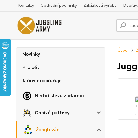
Kontakty
Obchodní podmínky
Zakázková výroba
Doprava
Úvod
Ž
Novinky
Jugg
Pro děti
Jarmy doporučuje
Nechci slevu zadarmo
Ohnivé potřeby
Žonglování