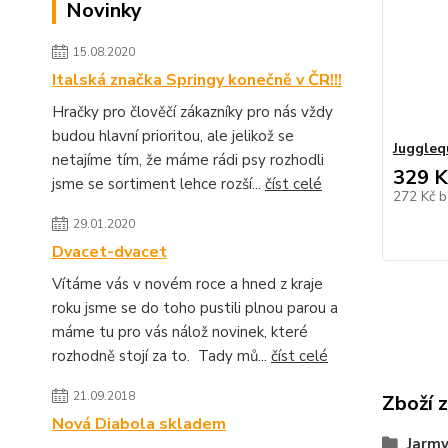
Novinky
15.08.2020
Italská značka Springy konečně v ČR!!!
Hračky pro člověčí zákazníky pro nás vždy
budou hlavní prioritou, ale jelikož se
Juggleq
netajíme tím, že máme rádi psy rozhodli
329 K
jsme se sortiment lehce rozší...
číst celé
272 Kč
b
29.01.2020
Dvacet-dvacet
Vítáme vás v novém roce a hned z kraje
roku jsme se do toho pustili plnou parou a
máme tu pro vás nálož novinek, které
rozhodně stojí za to. Tady mů...
číst celé
21.09.2018
Zboží 
Nová Diabola skladem
Jarmy