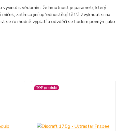
 ho vyvinul s vědomím, že hmotnost je parametr, který
íček, zatímco jiní upřednostňují těžší. Zvyknout si na
vost se rozhodně vyplatí a odvděčí se hodem pevným jako
TOP produkt
TO