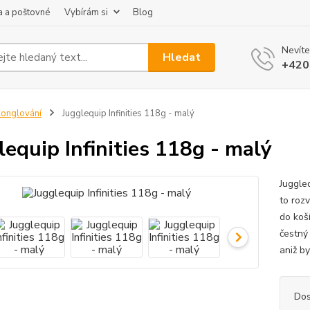
 a poštovné
Vybírám si
Blog
Nevíte
Hledat
+420
onglování
Jugglequip Infinities 118g - malý
lequip Infinities 118g - malý
Juggle
to roz
do koší
čestný
aniž by
Dos