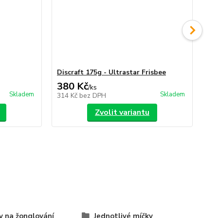
Discraft 175g - Ultrastar Frisbee
Jug
380 Kč
3
/
ks
Skladem
Skladem
314 Kč
bez DPH
32
Zvolit variantu
y na žonglování
Jednotlivé míčky