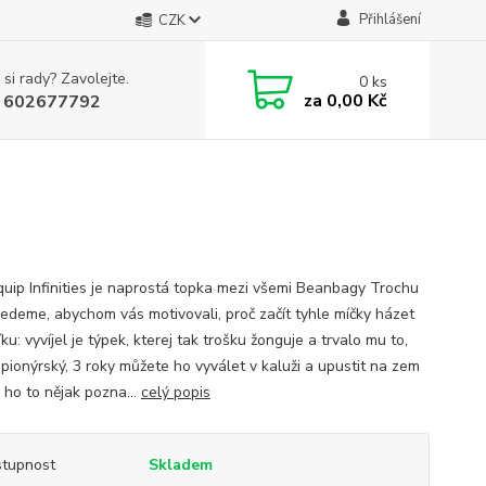
Přihlášení
CZK
 si rady? Zavolejte.
0
ks
za
0,00 Kč
 602677792
quip Infinities je naprostá topka mezi všemi Beanbagy Trochu
vedeme, abychom vás motivovali, proč začít tyhle míčky házet
ku: vyvíjel je týpek, kterej tak trošku žonguje a trvalo mu to,
 pionýrský, 3 roky můžete ho vyválet v kaluži a upustit na zem
 ho to nějak pozna...
celý popis
tupnost
Skladem