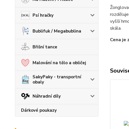
Žonglovac
rozděluje
Psí hračky
vyšší hmo
skála.
Bublifuk / Megabublina
Cena je 
Břišní tance
Malování na tělo a obličej
Souvise
SakyPaky - transportní
obaly
Náhradní díly
Dárkové poukazy