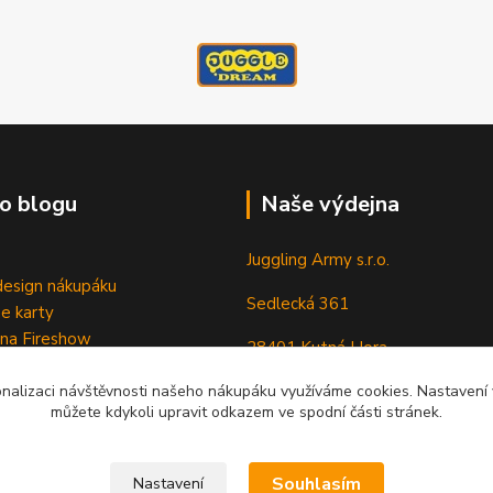
o blogu
Naše výdejna
Juggling Army s.r.o.
esign nákupáku
Sedlecká 361
e karty
 na Fireshow
28401 Kutná Hora
onalizaci návštěvnosti našeho nákupáku využíváme cookies. Nastavení v
můžete kdykoli upravit odkazem ve spodní části stránek.
Souhlasím
Nastavení