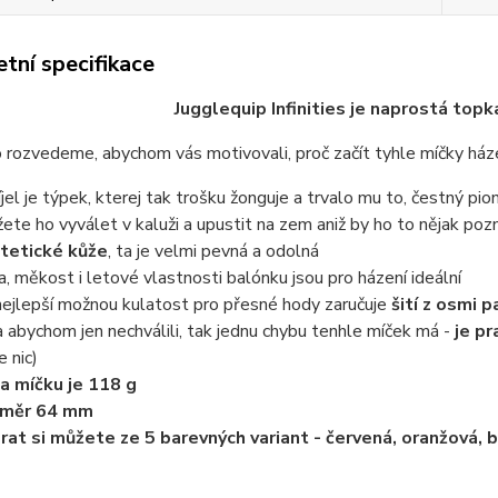
tní specifikace
Jugglequip Infinities je naprostá top
 rozvedeme, abychom vás motivovali, proč začít tyhle míčky ház
íjel je týpek, kterej tak trošku žonguje a trvalo mu to, čestný pio
ete ho vyválet v kaluži a upustit na zem aniž by ho to nějak poz
tetické kůže
, ta je velmi pevná a odolná
a, měkost i letové vlastnosti balónku jsou pro házení ideální
nejlepší možnou kulatost pro přesné hody zaručuje
šití z osmi 
a abychom jen nechválili, tak jednu chybu tenhle míček má -
je pr
e nic)
a míčku je 118 g
ůměr 64 mm
rat si můžete ze 5 barevných variant - červená, oranžová, b