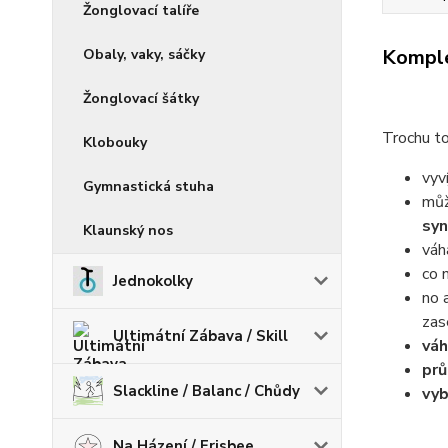
Žonglovací talíře
Komple
Obaly, vaky, sáčky
Žonglovací šátky
Trochu to
Klobouky
vyv
Gymnastická stuha
můž
syn
Klaunský nos
váh
co 
Jednokolky
no 
zas
Ultimátní Zábava / Skill
váh
pr
Slackline / Balanc / Chůdy
vyb
Na Házení / Frisbee