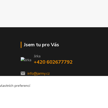
Jsem tu pro Vás
Jirka
+420 602677792
info@jarmy.cz
lastních preferencí