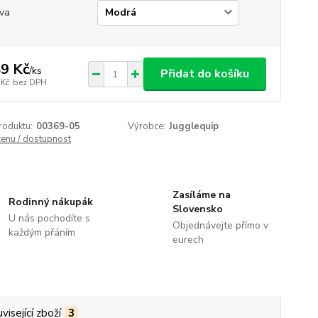
va
9 Kč
/
ks
Přidat do košíku
 Kč
bez DPH
roduktu:
00369-05
Výrobce:
Jugglequip
cenu / dostupnost
Zasíláme na
Rodinný nákupák
Slovensko
U nás pochodíte s
Objednávejte přímo v
každým přáním
eurech
visející zboží
3