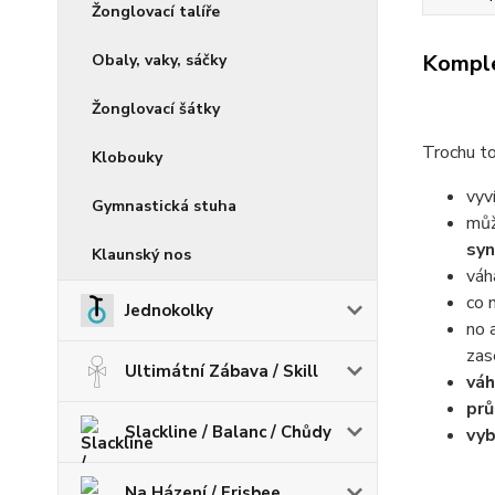
Žonglovací talíře
Komple
Obaly, vaky, sáčky
Žonglovací šátky
Trochu to
Klobouky
vyv
Gymnastická stuha
můž
syn
Klaunský nos
váh
co 
Jednokolky
no 
zas
Ultimátní Zábava / Skill
váh
pr
Slackline / Balanc / Chůdy
vyb
Na Házení / Frisbee