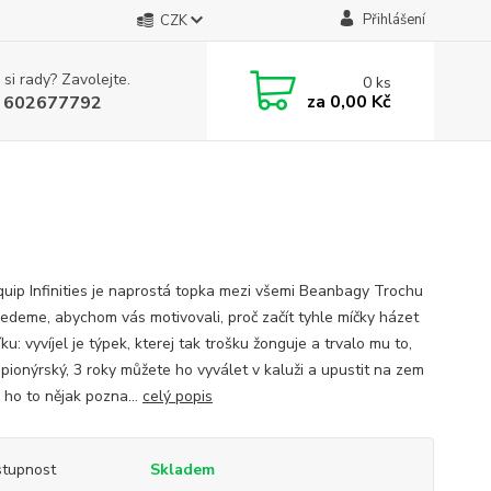
Přihlášení
CZK
 si rady? Zavolejte.
0
ks
za
0,00 Kč
 602677792
quip Infinities je naprostá topka mezi všemi Beanbagy Trochu
vedeme, abychom vás motivovali, proč začít tyhle míčky házet
ku: vyvíjel je týpek, kterej tak trošku žonguje a trvalo mu to,
 pionýrský, 3 roky můžete ho vyválet v kaluži a upustit na zem
 ho to nějak pozna...
celý popis
tupnost
Skladem