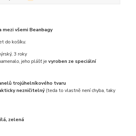
ka mezi všemi Beanbagy
et do košíku:
nýrský, 3 roky
namenalo, jeho plášť je
vyroben ze speciální
panelů trojúhelníkového tvaru
akticky nezničitelný
(teda to vlastně není chyba, taky
ílá, zelená