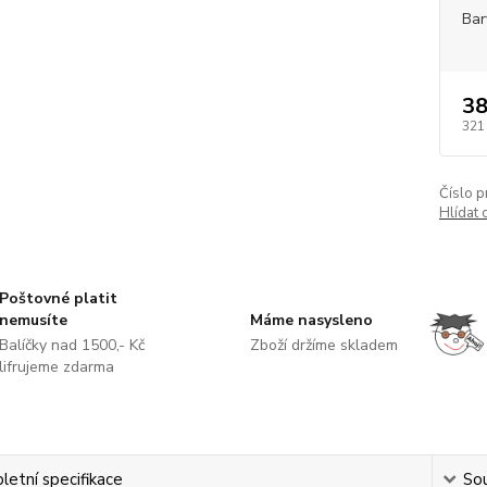
Bar
38
321
Číslo p
Hlídat 
Poštovné platit
nemusíte
Máme nasysleno
Balíčky nad 1500,- Kč
Zboží držíme skladem
lifrujeme zdarma
etní specifikace
Sou