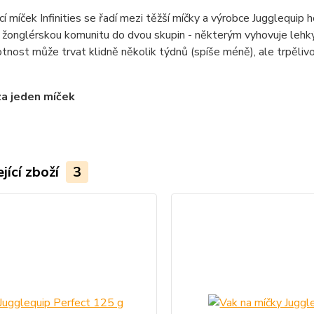
í míček Infinities se řadí mezi těžší míčky a výrobce Jugglequip
 žonglérskou komunitu do dvou skupin - některým vyhovuje lehký m
tnost může trvat klidně několik týdnů (spíše méně), ale trpěli
za jeden míček
jící zboží
3