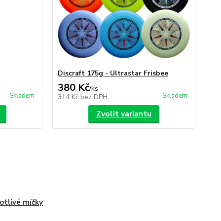
Discraft 175g - Ultrastar Frisbee
380 Kč
/
ks
Skladem
Skladem
314 Kč
bez DPH
Zvolit variantu
otlivé míčky