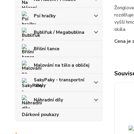
Žonglovac
rozděluje
Psí hračky
vyšší hmo
skála.
Bublifuk / Megabublina
Cena je 
Břišní tance
Malování na tělo a obličej
Souvise
SakyPaky - transportní
obaly
Náhradní díly
Dárkové poukazy