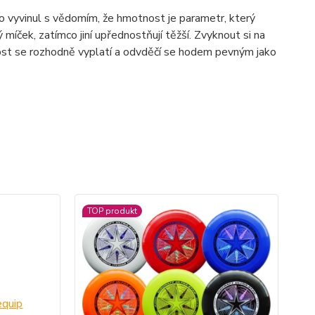
 ho vyvinul s vědomím, že hmotnost je parametr, který
íček, zatímco jiní upřednostňují těžší. Zvyknout si na
vost se rozhodně vyplatí a odvděčí se hodem pevným jako
TOP produkt