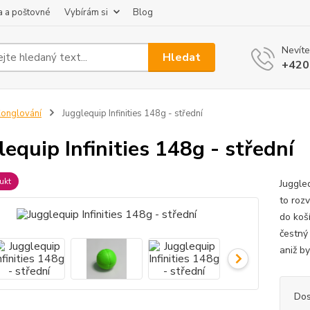
 a poštovné
Vybírám si
Blog
Nevíte
Hledat
+420
onglování
Jugglequip Infinities 148g - střední
lequip Infinities 148g - střední
ukt
Juggle
to roz
do koší
čestný
aniž by
Dos