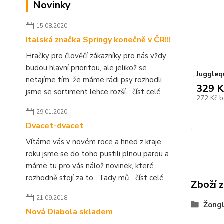
Novinky
15.08.2020
Italská značka Springy konečně v ČR!!!
Hračky pro člověčí zákazníky pro nás vždy
budou hlavní prioritou, ale jelikož se
Juggleq
netajíme tím, že máme rádi psy rozhodli
329 K
jsme se sortiment lehce rozší...
číst celé
272 Kč
b
29.01.2020
Dvacet-dvacet
Vítáme vás v novém roce a hned z kraje
roku jsme se do toho pustili plnou parou a
máme tu pro vás nálož novinek, které
rozhodně stojí za to. Tady mů...
číst celé
Zboží 
21.09.2018
Žongl
Nová Diabola skladem