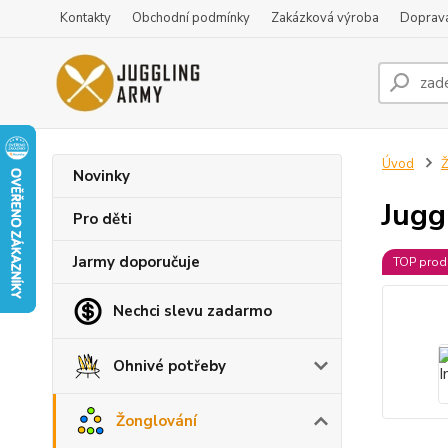
Kontakty
Obchodní podmínky
Zakázková výroba
Doprava
Úvod
Ž
Novinky
Jugg
Pro děti
Jarmy doporučuje
TOP prod
Nechci slevu zadarmo
Ohnivé potřeby
Žonglování