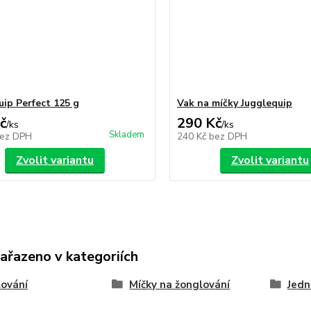
uip Perfect 125 g
Vak na míčky Jugglequip
č
290 Kč
/
ks
/
ks
Skladem
ez DPH
240 Kč
bez DPH
Zvolit variantu
Zvolit variantu
zařazeno v kategoriích
ování
Míčky na žonglování
Jedn