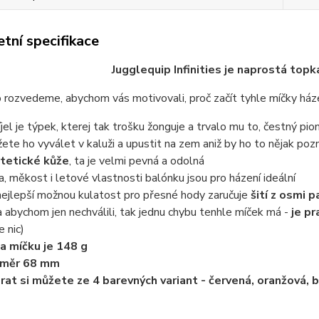
tní specifikace
Jugglequip Infinities je naprostá top
 rozvedeme, abychom vás motivovali, proč začít tyhle míčky ház
íjel je týpek, kterej tak trošku žonguje a trvalo mu to, čestný pio
ete ho vyválet v kaluži a upustit na zem aniž by ho to nějak poz
tetické kůže
, ta je velmi pevná a odolná
a, měkost i letové vlastnosti balónku jsou pro házení ideální
nejlepší možnou kulatost pro přesné hody zaručuje
šití z osmi 
a abychom jen nechválili, tak jednu chybu tenhle míček má -
je pr
e nic)
a míčku je 148 g
ůměr 68 mm
rat si můžete ze 4 barevných variant - červená, oranžová, b