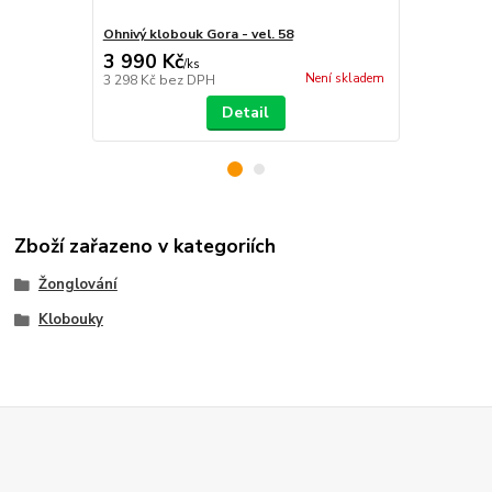
Ohnivý klobouk Gora - vel. 58
Silikonový K
3 990 Kč
349 Kč
/
ks
/
ks
Není skladem
3 298 Kč
bez DPH
288 Kč
bez 
Detail
Zboží zařazeno v kategoriích
Žonglování
Klobouky