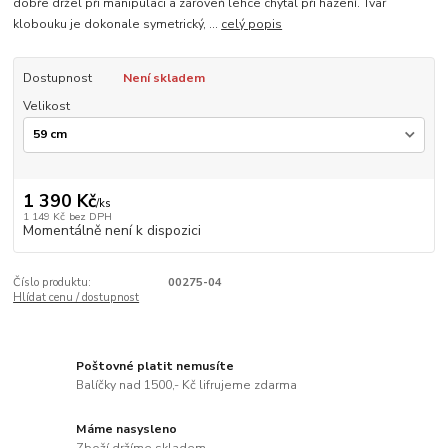
dobře držel při manipulaci a zároveň lehce chytal při házení. Tvar
klobouku je dokonale symetrický, ...
celý popis
Dostupnost
Není skladem
Velikost
1 390 Kč
/
ks
1 149 Kč
bez DPH
Momentálně není k dispozici
Číslo produktu:
00275-04
Hlídat cenu / dostupnost
Poštovné platit nemusíte
Balíčky nad 1500,- Kč lifrujeme zdarma
Máme nasysleno