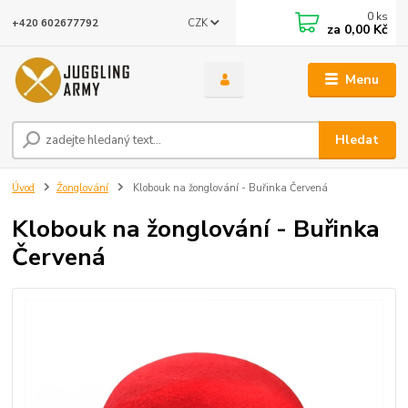
0
ks
CZK
+420 602677792
za
0,00 Kč
Menu
Hledat
Úvod
Žonglování
Klobouk na žonglování - Buřinka Červená
Klobouk na žonglování - Buřinka
Červená