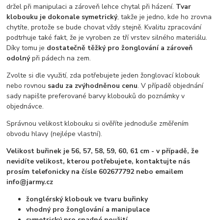
držel při manipulaci a zároveň lehce chytal při házení.
Tvar
klobouku je dokonale symetrický
, takže je jedno, kde ho zrovna
chytíte, protože se bude chovat vždy stejně. Kvalitu zpracování
podtrhuje také fakt, že je vyroben ze tří vrstev silného materiálu.
Díky tomu je
dostatečně těžký pro žonglování a zároveň
odolný
při pádech na zem.
Zvolte si dle využití, zda potřebujete jeden žonglovací klobouk
nebo rovnou
sadu za zvýhodněnou cenu
. V případě objednání
sady napište preferované barvy klobouků do poznámky v
objednávce.
Správnou velikost klobouku si ověříte jednoduše změřením
obvodu hlavy (nejlépe vlastní).
Velikost buřinek je 56, 57, 58, 59, 60, 61 cm - v případě, že
nevidíte velikost, kterou potřebujete, kontaktujte nás
prosím telefonicky na čísle 602677792 nebo emailem
info@jarmy.cz
žonglérský klobouk ve tvaru buřinky
vhodný pro žonglování a manipulace
symetrický pro snadné použití