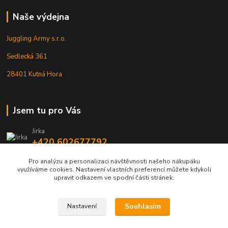
Naše výdejna
Juggling Army s.r.o.
Sedlecká 361
28401 Kutná Hora
Jsem tu pro Vás
Jirka
+420 602677792
Pro analýzu a personalizaci návštěvnosti našeho nákupáku
info@jarmy.cz
využíváme cookies. Nastavení vlastních preferencí můžete kdykoli
upravit odkazem ve spodní části stránek.
Souhlasím
Nastavení