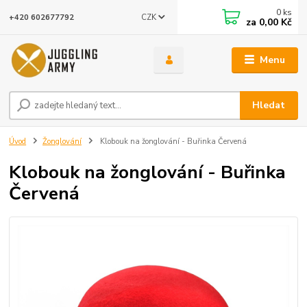
0
ks
CZK
+420 602677792
za
0,00 Kč
Menu
Hledat
Úvod
Žonglování
Klobouk na žonglování - Buřinka Červená
Klobouk na žonglování - Buřinka
Červená