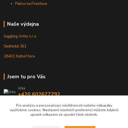
Palivo na Fireshow
Naše výdejna
Juggling Army s.r.o.
Sedlecká 361
28401 Kutná Hora
Jsem tu pro Vás
Jirka
+420 602677792
Pro analýzu a personalizaci návštěvnosti našeho nákupáku
info@jarmy.cz
využíváme cookies. Nastavení vlastních preferencí můžete kdykoli
upravit odkazem ve spodní části stránek.