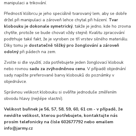
manipulaci a trikování.
Předností klóbrcu je jeho speciálně tvarovaný lem, aby se dobře
držel při manipulaci a zároveň lehce chytal při házení.
Tvar
klobouku je dokonale symetrický
, takže je jedno, kde ho zrovna
chytíte, protože se bude chovat vždy stejně. Kvalitu zpracování
podtrhuje také fakt, že je vyroben ze tří vrstev silného materiálu.
Díky tomu je
dostatečně těžký pro žonglování a zároveň
odolný
při pádech na zem.
Zvolte si dle využití, zda potřebujete jeden žonglovací klobouk
nebo rovnou
sadu za zvýhodněnou cenu
. V případě objednání
sady napište preferované barvy klobouků do poznámky v
objednávce.
Správnou velikost klobouku si ověříte jednoduše změřením
obvodu hlavy (nejlépe vlastní).
Velikost buřinek je 56, 57, 58, 59, 60, 61 cm - v případě, že
nevidíte velikost, kterou potřebujete, kontaktujte nás
prosím telefonicky na čísle 602677792 nebo emailem
info@jarmy.cz