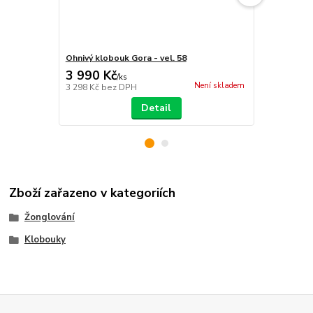
Ohnivý klobouk Gora - vel. 58
Silikonový K
3 990 Kč
349 Kč
/
ks
/
ks
Není skladem
3 298 Kč
bez DPH
288 Kč
bez 
Detail
Zboží zařazeno v kategoriích
Žonglování
Klobouky