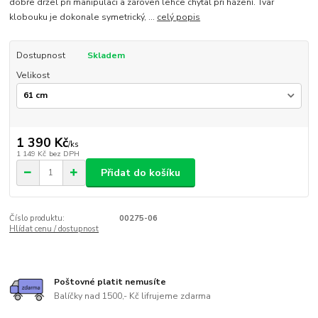
dobře držel při manipulaci a zároveň lehce chytal při házení. Tvar
klobouku je dokonale symetrický, ...
celý popis
Dostupnost
Skladem
Velikost
1 390 Kč
/
ks
1 149 Kč
bez DPH
Přidat do košíku
Číslo produktu:
00275-06
Hlídat cenu / dostupnost
Poštovné platit nemusíte
Balíčky nad 1500,- Kč lifrujeme zdarma