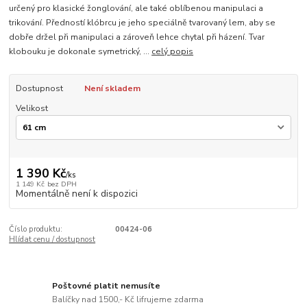
určený pro klasické žonglování, ale také oblíbenou manipulaci a
trikování. Předností klóbrcu je jeho speciálně tvarovaný lem, aby se
dobře držel při manipulaci a zároveň lehce chytal při házení. Tvar
klobouku je dokonale symetrický, ...
celý popis
Dostupnost
Není skladem
Velikost
1 390 Kč
/
ks
1 149 Kč
bez DPH
Momentálně není k dispozici
Číslo produktu:
00424-06
Hlídat cenu / dostupnost
Poštovné platit nemusíte
Balíčky nad 1500,- Kč lifrujeme zdarma