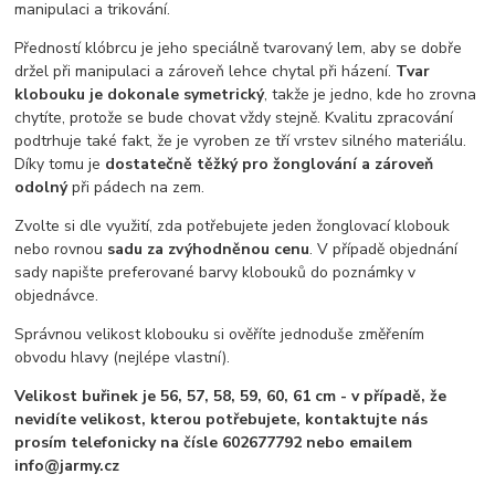
manipulaci a trikování.
Předností klóbrcu je jeho speciálně tvarovaný lem, aby se dobře
držel při manipulaci a zároveň lehce chytal při házení.
Tvar
klobouku je dokonale symetrický
, takže je jedno, kde ho zrovna
chytíte, protože se bude chovat vždy stejně. Kvalitu zpracování
podtrhuje také fakt, že je vyroben ze tří vrstev silného materiálu.
Díky tomu je
dostatečně těžký pro žonglování a zároveň
odolný
při pádech na zem.
Zvolte si dle využití, zda potřebujete jeden žonglovací klobouk
nebo rovnou
sadu za zvýhodněnou cenu
. V případě objednání
sady napište preferované barvy klobouků do poznámky v
objednávce.
Správnou velikost klobouku si ověříte jednoduše změřením
obvodu hlavy (nejlépe vlastní).
Velikost buřinek je 56, 57, 58, 59, 60, 61 cm - v případě, že
nevidíte velikost, kterou potřebujete, kontaktujte nás
prosím telefonicky na čísle 602677792 nebo emailem
info@jarmy.cz