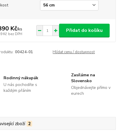
ikost
390 Kč
/
ks
Přidat do košíku
49 Kč
bez DPH
roduktu:
00424-01
Hlídat cenu / dostupnost
Zasíláme na
Rodinný nákupák
Slovensko
U nás pochodíte s
Objednávejte přímo v
každým přáním
eurech
visející zboží
2