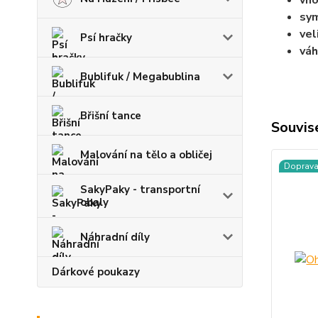
vho
sym
vel
Psí hračky
váh
Bublifuk / Megabublina
Břišní tance
Souvise
Malování na tělo a obličej
Doprav
SakyPaky - transportní
obaly
Náhradní díly
Dárkové poukazy