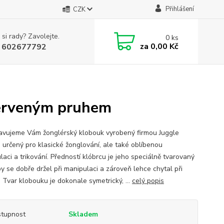
Přihlášení
CZK
 si rady? Zavolejte.
0
ks
za
0,00 Kč
 602677792
červeným pruhem
avujeme Vám žonglérský klobouk vyrobený firmou Juggle
 určený pro klasické žonglování, ale také oblíbenou
aci a trikování. Předností klóbrcu je jeho speciálně tvarovaný
y se dobře držel při manipulaci a zároveň lehce chytal při
 Tvar klobouku je dokonale symetrický, ...
celý popis
tupnost
Skladem