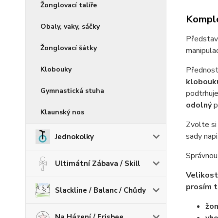
Žonglovací talíře
Komple
Obaly, vaky, sáčky
Předsta
Žonglovací šátky
manipulaci
Klobouky
Předností
klobouku
Gymnastická stuha
podtrhuje
odolný
p
Klaunský nos
Zvolte si
sady nap
Jednokolky
Správnou 
Ultimátní Zábava / Skill
Velikost
prosím t
Slackline / Balanc / Chůdy
žon
Na Házení / Frisbee