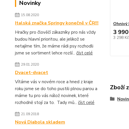
Novinky
15.08.2020
Italská značka Springy konečně v ČR!!!
Ohnivý 
3 990
Hračky pro člověčí zákazníky pro nás vždy
3 298 K
budou hlavní prioritou, ale jelikož se
netajíme tím, že máme rádi psy rozhodli
jsme se sortiment lehce rozší...
číst celé
29.01.2020
Dvacet-dvacet
Vítáme vás v novém roce a hned z kraje
Zboží 
roku jsme se do toho pustili plnou parou a
máme tu pro vás nálož novinek, které
Novin
rozhodně stojí za to. Tady mů...
číst celé
21.09.2018
Nová Diabola skladem