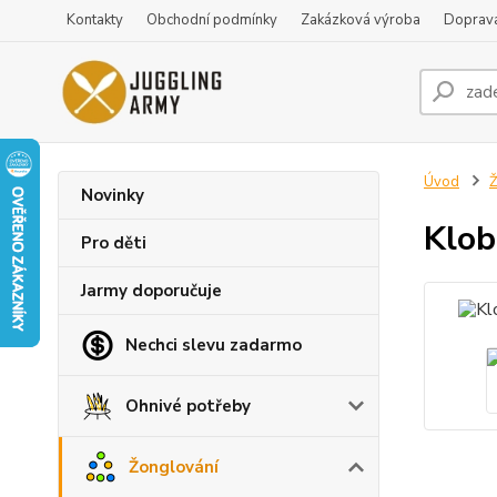
Kontakty
Obchodní podmínky
Zakázková výroba
Doprava
Úvod
Ž
Novinky
Klob
Pro děti
Jarmy doporučuje
Nechci slevu zadarmo
Ohnivé potřeby
Žonglování