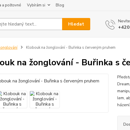
 a poštovné
Vybírám si
Blog
Nevíte
Hledat
+420
onglování
Klobouk na žonglování - Buřinka s červeným pruhem
ouk na žonglování - Buřinka s 
Předst
Dream,
manipul
lem, ab
házení.
Dos