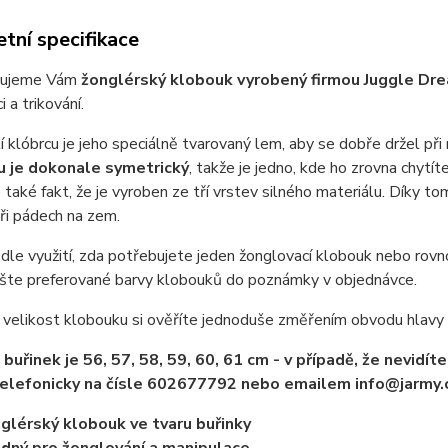
tní specifikace
vujeme Vám
žonglérský klobouk vyrobený firmou Juggle Dr
 a trikování.
 klóbrcu je jeho speciálně tvarovaný lem, aby se dobře držel při 
 je dokonale symetrický
, takže je jedno, kde ho zrovna chytí
 také fakt, že je vyroben ze tří vrstev silného materiálu. Díky to
ři pádech na zem.
 dle využití, zda potřebujete jeden žonglovací klobouk nebo rov
ište preferované barvy klobouků do poznámky v objednávce.
velikost klobouku si ověříte jednoduše změřením obvodu hlavy (
 buřinek je 56, 57, 58, 59, 60, 61 cm - v případě, že nevidí
elefonicky na čísle 602677792 nebo emailem info@jarmy.
glérský klobouk ve tvaru buřinky