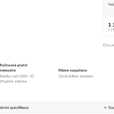
Vel
1 
1 1
Číslo p
Poštovné platit
nemusíte
Máme nasysleno
Balíčky nad 1500,- Kč
Zboží držíme skladem
lifrujeme zdarma
etní specifikace
Sou