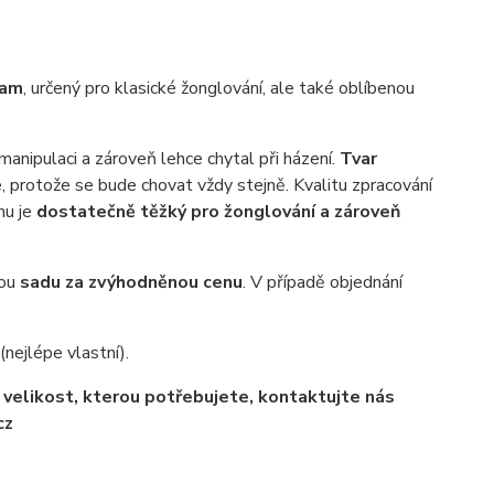
eam
, určený pro klasické žonglování, ale také oblíbenou
manipulaci a zároveň lehce chytal při házení.
Tvar
te, protože se bude chovat vždy stejně. Kvalitu zpracování
mu je
dostatečně těžký pro žonglování a zároveň
nou
sadu za zvýhodněnou cenu
. V případě objednání
nejlépe vlastní).
te velikost, kterou potřebujete, kontaktujte nás
cz