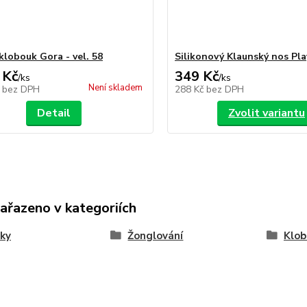
klobouk Gora - vel. 58
Silikonový Klaunský nos Pl
 Kč
349 Kč
/
ks
/
ks
Není skladem
č
bez DPH
288 Kč
bez DPH
Detail
Zvolit variantu
zařazeno v kategoriích
ky
Žonglování
Klob