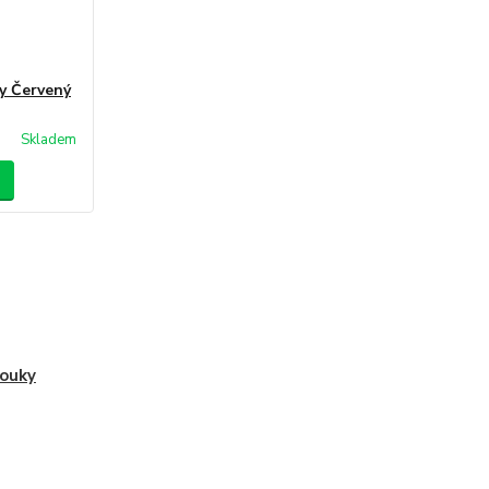
ay Červený
Skladem
ouky