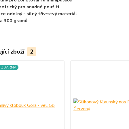
dný pro žonglování a manipulace
etrický pro snadné použití
ice odolný - silný třívrstvý materiál
a 300 gramů
jící zboží
2
a ZDARMA