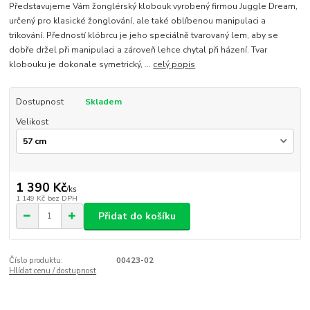
Představujeme Vám žonglérský klobouk vyrobený firmou Juggle Dream,
určený pro klasické žonglování, ale také oblíbenou manipulaci a
trikování. Předností klóbrcu je jeho speciálně tvarovaný lem, aby se
dobře držel při manipulaci a zároveň lehce chytal při házení. Tvar
klobouku je dokonale symetrický, ...
celý popis
Dostupnost
Skladem
Velikost
1 390 Kč
/
ks
1 149 Kč
bez DPH
Přidat do košíku
Číslo produktu:
00423-02
Hlídat cenu / dostupnost