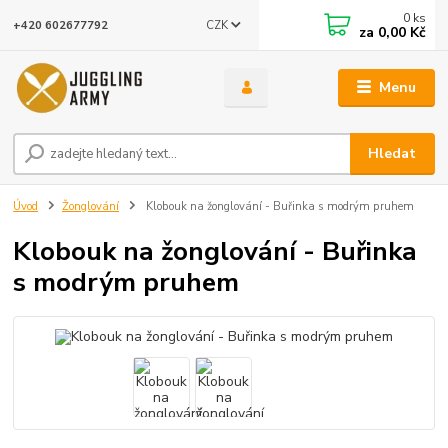
0
ks
CZK
+420 602677792
za
0,00 Kč
Menu
Hledat
Úvod
Žonglování
Klobouk na žonglování - Buřinka s modrým pruhem
Klobouk na žonglování - Buřinka
s modrým pruhem