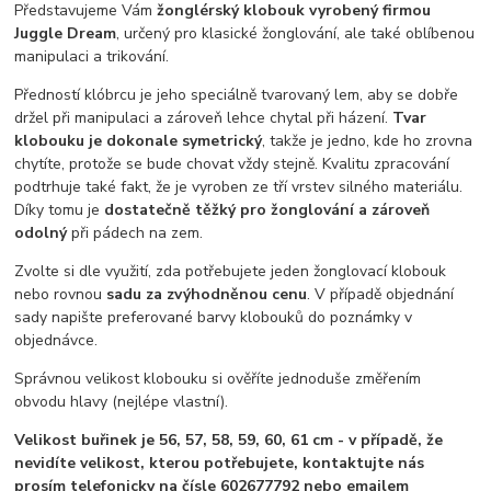
Představujeme Vám
žonglérský klobouk vyrobený firmou
Juggle Dream
, určený pro klasické žonglování, ale také oblíbenou
manipulaci a trikování.
Předností klóbrcu je jeho speciálně tvarovaný lem, aby se dobře
držel při manipulaci a zároveň lehce chytal při házení.
Tvar
klobouku je dokonale symetrický
, takže je jedno, kde ho zrovna
chytíte, protože se bude chovat vždy stejně. Kvalitu zpracování
podtrhuje také fakt, že je vyroben ze tří vrstev silného materiálu.
Díky tomu je
dostatečně těžký pro žonglování a zároveň
odolný
při pádech na zem.
Zvolte si dle využití, zda potřebujete jeden žonglovací klobouk
nebo rovnou
sadu za zvýhodněnou cenu
. V případě objednání
sady napište preferované barvy klobouků do poznámky v
objednávce.
Správnou velikost klobouku si ověříte jednoduše změřením
obvodu hlavy (nejlépe vlastní).
Velikost buřinek je 56, 57, 58, 59, 60, 61 cm - v případě, že
nevidíte velikost, kterou potřebujete, kontaktujte nás
prosím telefonicky na čísle 602677792 nebo emailem