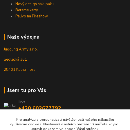
Nový design nákupáku
Bereme karty
Palivo na Fireshow
Naše výdejna
Juggling Army s.r.o.
Sedlecká 361
28401 Kutná Hora
Jsem tu pro Vás
Jirka
+420 602677792
Pro analýzu a personalizaci návštěvnosti našeho nákupáku
info@jarmy.cz
využíváme cookies. Nastavení vlastních preferencí můžete kdykoli
upravit odkazem ve spodní části stránek.