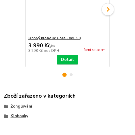
Ohnivý klobouk Gora - vel. 58
Silikonový K
3 990 Kč
349 Kč
/
ks
/
ks
Není skladem
3 298 Kč
bez DPH
288 Kč
bez 
Detail
Zboží zařazeno v kategoriích
Žonglování
Klobouky