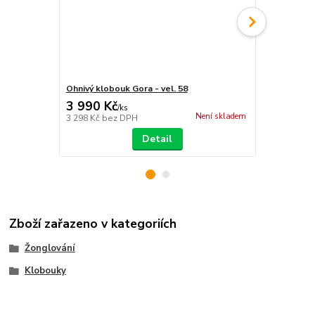
Ohnivý klobouk Gora - vel. 58
Silikonový K
3 990 Kč
349 Kč
/
ks
/
ks
Není skladem
3 298 Kč
bez DPH
288 Kč
bez 
Detail
Zboží zařazeno v kategoriích
Žonglování
Klobouky