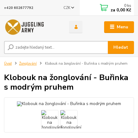
0
ks
CZK
+420 602677792
za
0,00 Kč
Menu
Hledat
Úvod
Žonglování
Klobouk na žonglování - Buřinka s modrým pruhem
Klobouk na žonglování - Buřinka
s modrým pruhem