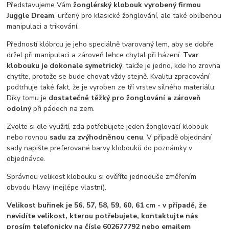
Představujeme Vám
žonglérský klobouk vyrobený firmou
Juggle Dream
, určený pro klasické žonglování, ale také oblíbenou
manipulaci a trikování.
Předností klóbrcu je jeho speciálně tvarovaný lem, aby se dobře
držel při manipulaci a zároveň lehce chytal při házení.
Tvar
klobouku je dokonale symetrický
, takže je jedno, kde ho zrovna
chytíte, protože se bude chovat vždy stejně. Kvalitu zpracování
podtrhuje také fakt, že je vyroben ze tří vrstev silného materiálu.
Díky tomu je
dostatečně těžký pro žonglování a zároveň
odolný
při pádech na zem.
Zvolte si dle využití, zda potřebujete jeden žonglovací klobouk
nebo rovnou
sadu za zvýhodněnou cenu
. V případě objednání
sady napište preferované barvy klobouků do poznámky v
objednávce.
Správnou velikost klobouku si ověříte jednoduše změřením
obvodu hlavy (nejlépe vlastní).
Velikost buřinek je 56, 57, 58, 59, 60, 61 cm - v případě, že
nevidíte velikost, kterou potřebujete, kontaktujte nás
prosím telefonicky na čísle 602677792 nebo emailem