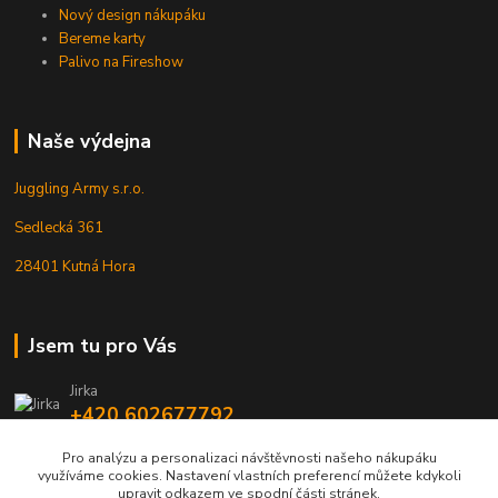
Nový design nákupáku
Bereme karty
Palivo na Fireshow
Naše výdejna
Juggling Army s.r.o.
Sedlecká 361
28401 Kutná Hora
Jsem tu pro Vás
Jirka
+420 602677792
Pro analýzu a personalizaci návštěvnosti našeho nákupáku
info@jarmy.cz
využíváme cookies. Nastavení vlastních preferencí můžete kdykoli
upravit odkazem ve spodní části stránek.