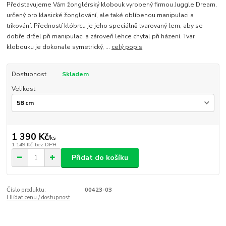
Představujeme Vám žonglérský klobouk vyrobený firmou Juggle Dream,
určený pro klasické žonglování, ale také oblíbenou manipulaci a
trikování. Předností klóbrcu je jeho speciálně tvarovaný lem, aby se
dobře držel při manipulaci a zároveň lehce chytal při házení. Tvar
klobouku je dokonale symetrický, ...
celý popis
Dostupnost
Skladem
Velikost
1 390 Kč
/
ks
1 149 Kč
bez DPH
Přidat do košíku
Číslo produktu:
00423-03
Hlídat cenu / dostupnost