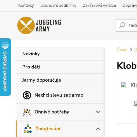
Kontakty
Obchodní podmínky
Zakázková výroba
Doprava
Úvod
Ž
Novinky
Klob
Pro děti
Jarmy doporučuje
Nechci slevu zadarmo
Ohnivé potřeby
Žonglování