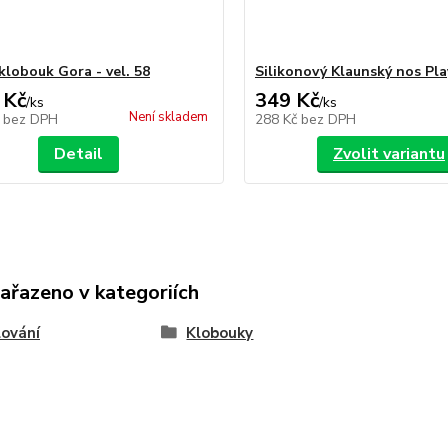
klobouk Gora - vel. 58
Silikonový Klaunský nos Pl
 Kč
349 Kč
/
ks
/
ks
Není skladem
č
bez DPH
288 Kč
bez DPH
Detail
Zvolit variantu
zařazeno v kategoriích
ování
Klobouky