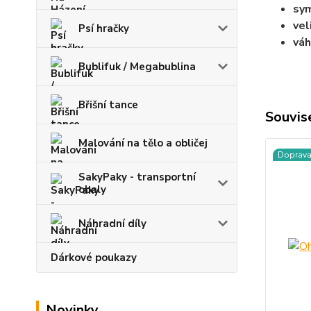
sym
vel
Psí hračky
váh
Bublifuk / Megabublina
Břišní tance
Souvise
Malování na tělo a obličej
Doprav
SakyPaky - transportní
obaly
Náhradní díly
Dárkové poukazy
Novinky