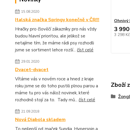
15.08.2020
Italská značka Springy konečně v ČR!!!
Ohnivý 
3 990
Hračky pro člověčí zákazníky pro nás vždy
3 298 K
budou hlavní prioritou, ale jelikož se
netajíme tím, že máme rádi psy rozhodli
jsme se sortiment lehce rozší...
číst celé
29.01.2020
Dvacet-dvacet
Vítáme vás v novém roce a hned z kraje
Zboží 
roku jsme se do toho pustili plnou parou a
máme tu pro vás nálož novinek, které
Žongl
rozhodně stojí za to. Tady mů...
číst celé
21.09.2018
Nová Diabola skladem
To nejlepší od značek Sundia, Hyperspin a