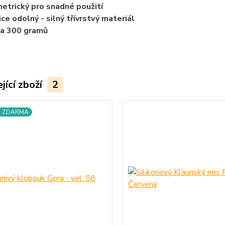
etrický pro snadné použití
ice odolný - silný třívrstvý materiál
a 300 gramů
jící zboží
2
a ZDARMA