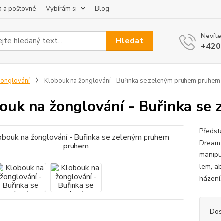
 a poštovné
Vybírám si
Blog
Nevíte
Hledat
+420
onglování
Klobouk na žonglování - Buřinka se zeleným pruhem pruhem
ouk na žonglování - Buřinka s
Předst
Dream,
manipul
lem, ab
házení.
Dos