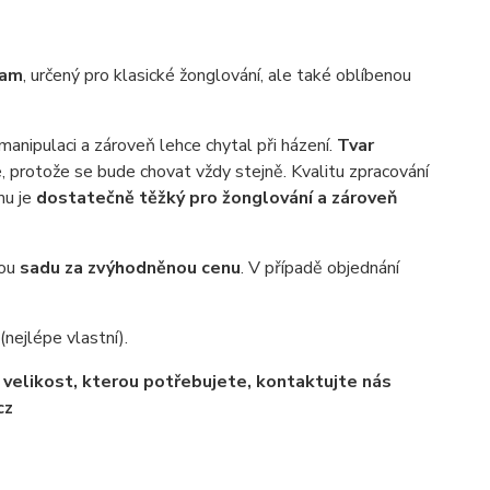
eam
, určený pro klasické žonglování, ale také oblíbenou
manipulaci a zároveň lehce chytal při házení.
Tvar
te, protože se bude chovat vždy stejně. Kvalitu zpracování
mu je
dostatečně těžký pro žonglování a zároveň
nou
sadu za zvýhodněnou cenu
. V případě objednání
nejlépe vlastní).
te velikost, kterou potřebujete, kontaktujte nás
cz