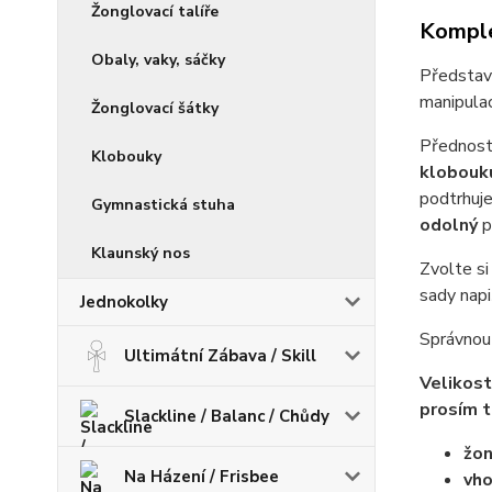
Žonglovací talíře
Komple
Obaly, vaky, sáčky
Předsta
manipulaci
Žonglovací šátky
Předností
Klobouky
klobouku
podtrhuje
Gymnastická stuha
odolný
p
Klaunský nos
Zvolte si
sady nap
Jednokolky
Správnou 
Ultimátní Zábava / Skill
Velikost
prosím t
Slackline / Balanc / Chůdy
žon
Na Házení / Frisbee
vho