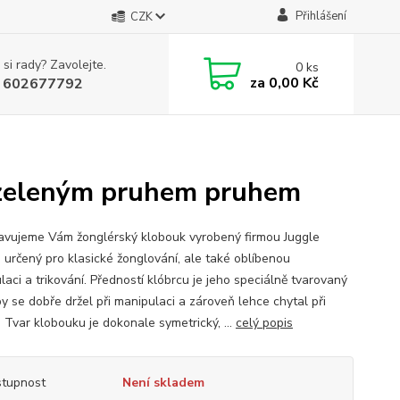
Přihlášení
CZK
 si rady? Zavolejte.
0
ks
za
0,00 Kč
 602677792
e zeleným pruhem pruhem
avujeme Vám žonglérský klobouk vyrobený firmou Juggle
 určený pro klasické žonglování, ale také oblíbenou
aci a trikování. Předností klóbrcu je jeho speciálně tvarovaný
y se dobře držel při manipulaci a zároveň lehce chytal při
 Tvar klobouku je dokonale symetrický, ...
celý popis
tupnost
Není skladem