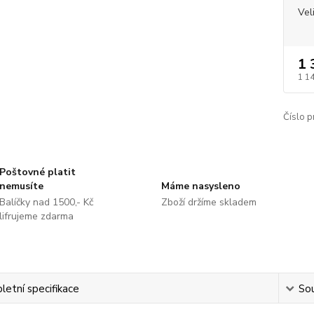
Vel
1 
1 1
Číslo p
Poštovné platit
nemusíte
Máme nasysleno
Balíčky nad 1500,- Kč
Zboží držíme skladem
lifrujeme zdarma
etní specifikace
Sou