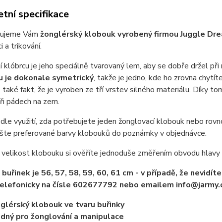
tní specifikace
vujeme Vám
žonglérský klobouk vyrobený firmou Juggle Dr
 a trikování.
 klóbrcu je jeho speciálně tvarovaný lem, aby se dobře držel při 
 je dokonale symetrický
, takže je jedno, kde ho zrovna chytí
 také fakt, že je vyroben ze tří vrstev silného materiálu. Díky to
ři pádech na zem.
 dle využití, zda potřebujete jeden žonglovací klobouk nebo rov
ište preferované barvy klobouků do poznámky v objednávce.
velikost klobouku si ověříte jednoduše změřením obvodu hlavy (
 buřinek je 56, 57, 58, 59, 60, 61 cm - v případě, že nevidí
elefonicky na čísle 602677792 nebo emailem info@jarmy.
glérský klobouk ve tvaru buřinky
dný pro žonglování a manipulace