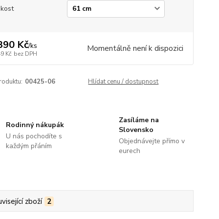
ikost
390 Kč
/
ks
Momentálně není k dispozici
49 Kč
bez DPH
roduktu:
00425-06
Hlídat cenu / dostupnost
Zasíláme na
Rodinný nákupák
Slovensko
U nás pochodíte s
Objednávejte přímo v
každým přáním
eurech
visející zboží
2