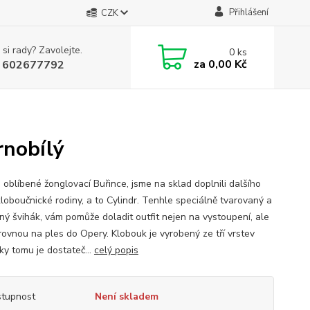
Přihlášení
CZK
 si rady? Zavolejte.
0
ks
za
0,00 Kč
 602677792
rnobílý
 oblíbené žonglovací Buřince, jsme na sklad doplnili dalšího
kloboučnické rodiny, a to Cylindr. Tenhle speciálně tvarovaný a
ný švihák, vám pomůže doladit outfit nejen na vystoupení, ale
 rovnou na ples do Opery. Klobouk je vyrobený ze tří vrstev
íky tomu je dostateč...
celý popis
tupnost
Není skladem