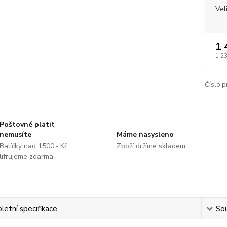
Vel
1 
1 2
Číslo p
Poštovné platit
nemusíte
Máme nasysleno
Balíčky nad 1500,- Kč
Zboží držíme skladem
lifrujeme zdarma
etní specifikace
Sou