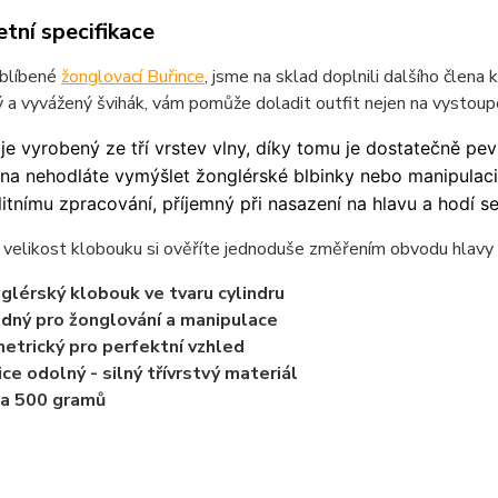
tní specifikace
oblíbené
žonglovací Buřince
, jsme na sklad doplnili dalšího člena 
 a vyvážený švihák, vám pomůže doladit outfit nejen na vystoupe
je vyrobený ze tří vrstev vlny, díky tomu je dostatečně pev
na nehodláte vymýšlet žonglérské blbinky nebo manipulaci, 
litnímu zpracování, příjemný při nasazení na hlavu a hodí se
velikost klobouku si ověříte jednoduše změřením obvodu hlavy (
glérský klobouk ve tvaru cylindru
dný pro žonglování a manipulace
etrický pro perfektní vzhled
ice odolný - silný třívrstvý materiál
a 500 gramů