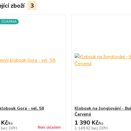
jící zboží
3
a ZDARMA
klobouk Gora - vel. 58
Klobouk na žonglování - Bu
Červená
 Kč
1 390 Kč
/
ks
/
ks
Není skladem
č
bez DPH
1 149 Kč
bez DPH