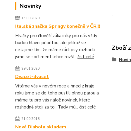
Novinky
15.08.2020
Italská značka Springy konečně v ČR!!!
Hračky pro člověčí zákazníky pro nás vždy
budou hlavní prioritou, ale jelikož se
Zboží 
netajíme tím, že máme rádi psy rozhodli
jsme se sortiment lehce rozší...
číst celé
Novin
29.01.2020
Dvacet-dvacet
Vítáme vás v novém roce a hned z kraje
roku jsme se do toho pustili plnou parou a
máme tu pro vás nálož novinek, které
rozhodně stojí za to. Tady mů...
číst celé
21.09.2018
Nová Diabola skladem