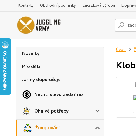
Kontakty
Obchodní podmínky
Zakázková výroba
Doprava
Úvod
Ž
Novinky
Klob
Pro děti
Jarmy doporučuje
Nechci slevu zadarmo
Ohnivé potřeby
Žonglování