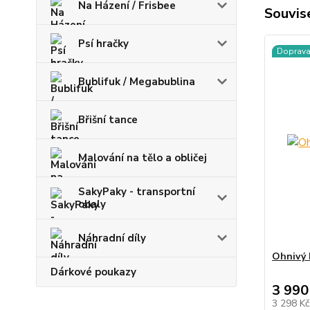
Na Házení / Frisbee
Souvise
Psí hračky
Doprav
Bublifuk / Megabublina
Břišní tance
Malování na tělo a obličej
SakyPaky - transportní
obaly
Náhradní díly
Ohnivý 
Dárkové poukazy
3 990
3 298 K