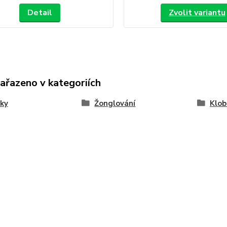
Detail
Zvolit variantu
zařazeno v kategoriích
ky
Žonglování
Klob