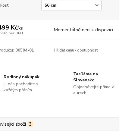
ikost
499 Kč
/
ks
Momentálně není k dispozici
39 Kč
bez DPH
roduktu:
00504-01
Hlídat cenu / dostupnost
Zasíláme na
Rodinný nákupák
Slovensko
U nás pochodíte s
Objednávejte přímo v
každým přáním
eurech
visející zboží
3