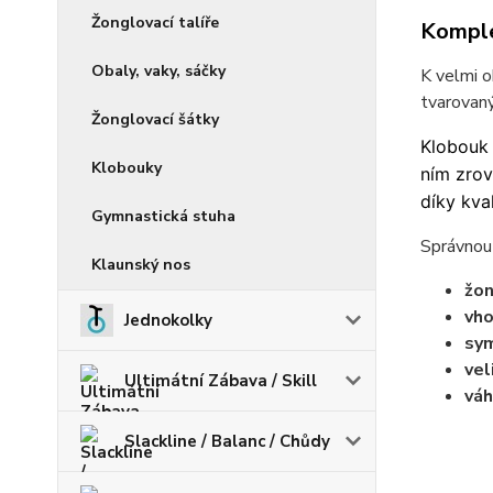
Žonglovací talíře
Komple
Obaly, vaky, sáčky
K velmi 
tvarovaný
Žonglovací šátky
Klobouk 
Klobouky
ním zrov
díky kva
Gymnastická stuha
Správnou 
Klaunský nos
žon
vho
Jednokolky
sym
vel
Ultimátní Zábava / Skill
váh
Slackline / Balanc / Chůdy