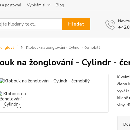
 a poštovné
Vybírám si
Blog
Nevíte
Hledat
+420
onglování
Klobouk na žonglování - Cylindr - černobílý
ouk na žonglování - Cylindr - če
K velmi
člena 
vyváže
klidně
vlny, d
Dos