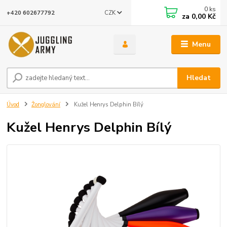
0
ks
CZK
+420 602677792
za
0,00 Kč
Menu
Hledat
Úvod
Žonglování
Kužel Henrys Delphin Bílý
Kužel Henrys Delphin Bílý