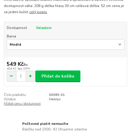
dostupnost váha: 208 g délka hlavy 30 cm celková délka: 52 cm cena je
za jeden kužel
celý popis
Dostupnost
Skladem
Barva
549 Kč
/
ks
454 Kč
bez DPH
Přidat do košíku
Číslo produktu:
00085-01
Výrobce:
Henrys
Hlídat cenu / dostupnost
Poštovné platit nemusíte
Balíčky nad 1500,- Kč lifrujeme zdarma