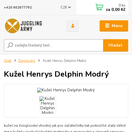
0
ks
CZK
+420 602677792
za
0,00 Kč
Menu
Hledat
Úvod
Žonglování
Kužel Henrys Delphin Modrý
Kužel Henrys Delphin Modrý
kužel na žonglování vhodný jak pro začátečníky tak pokročilé zlatý střed
mezi kužely spokující kvalitní materiály a zpracování a zároveň cenovou