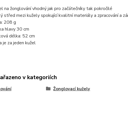
el na žonglování vhodný jak pro začátečníky tak pokročilé
tý střed mezi kužely spokující kvalitní materiály a zpracování a
a: 208 g
ka hlavy 30 cm
ková délka: 52 cm
a je za jeden kužel
zařazeno v kategoriích
ování
Žonglovací kužely