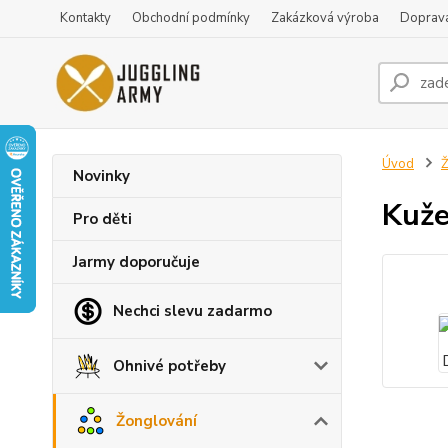
Kontakty
Obchodní podmínky
Zakázková výroba
Doprava
Úvod
Ž
Novinky
Kuže
Pro děti
Jarmy doporučuje
Nechci slevu zadarmo
Ohnivé potřeby
Žonglování