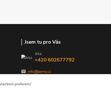
Jsem tu pro Vás
Jirka
+420 602677792
info@jarmy.cz
lastních preferencí