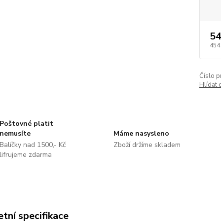
54
454
Číslo p
Hlídat 
Poštovné platit
nemusíte
Máme nasysleno
Balíčky nad 1500,- Kč
Zboží držíme skladem
lifrujeme zdarma
tní specifikace