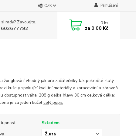
Přihlášení
CZK
 si rady? Zavolejte.
0
ks
za
0,00 Kč
 602677792
na žonglování vhodný jak pro začátečníky tak pokročilé zlatý
ezi kužely spokující kvalitní materiály a zpracování a zároveň
u dostupnost váha: 208 g délka hlavy 30 cm celková délka:
cena je za jeden kužel
celý popis
tupnost
Skladem
va