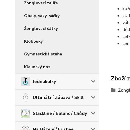
Žonglovací talíře
kuž
zla
Obaly, vaky, sáčky
váh
Žonglovací šátky
dél
cel
Klobouky
cen
Gymnastická stuha
Klaunský nos
Zboží 
Jednokolky
Žongl
Ultimátní Zábava / Skill
Slackline / Balanc / Chůdy
Na Házení / Frisbee