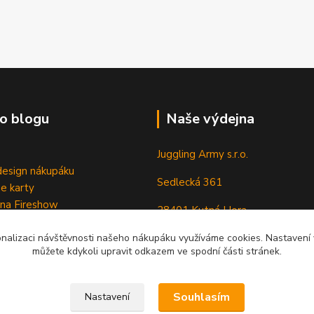
o blogu
Naše výdejna
Juggling Army s.r.o.
esign nákupáku
Sedlecká 361
e karty
 na Fireshow
28401 Kutná Hora
onalizaci návštěvnosti našeho nákupáku využíváme cookies. Nastavení v
můžete kdykoli upravit odkazem ve spodní části stránek.
Souhlasím
Nastavení