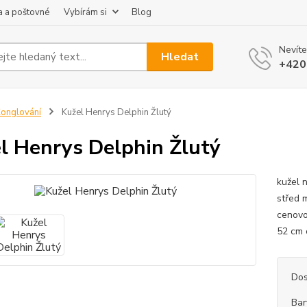
 a poštovné
Vybírám si
Blog
Nevíte
Hledat
+420
onglování
Kužel Henrys Delphin Žlutý
l Henrys Delphin Žlutý
kužel 
střed m
cenovo
52 cm 
Dos
Bar