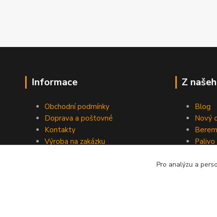
Informace
Z našeh
Obchodní podmínky
Blog
Doprava a poštovné
Nový d
Kontakty
Berem
Výroba na zakázku
Palivo
Kevlarové sedmero
Pro analýzu a pers