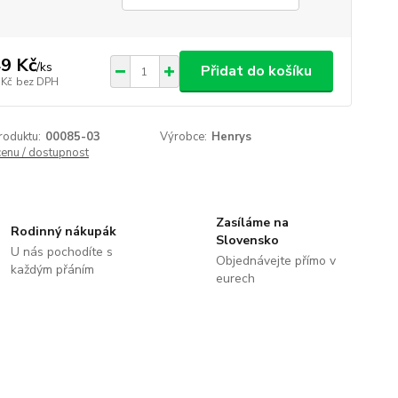
9 Kč
/
ks
Přidat do košíku
 Kč
bez DPH
roduktu:
00085-03
Výrobce:
Henrys
cenu / dostupnost
Zasíláme na
Rodinný nákupák
Slovensko
U nás pochodíte s
Objednávejte přímo v
každým přáním
eurech