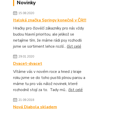
Novinky
15.08.2020
Italská značka Springy konečně v ČR!!!
Hračky pro člověčí zákazníky pro nás vždy
budou hlavní prioritou, ale jelikož se
netajíme tím, že máme rádi psy rozhodli
jsme se sortiment lehce rozší...
číst celé
29.01.2020
Dvacet-dvacet
Vítáme vás v novém roce a hned z kraje
roku jsme se do toho pustili plnou parou a
máme tu pro vás nálož novinek, které
rozhodně stojí za to. Tady mů...
číst celé
21.09.2018
Nová Diabola skladem