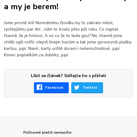
a my je berem!
Jsme prostě liní! Normálnímu člověku by to zabralo měsíc,
rychlejšímu par dní....nám to trvalo přes půl roku. Co naplat,
hlavně, že je hotovo. A vo co že to teda gou? No, hlavně jsme
chtěli vyjít vstříc stejně línejm tvorům a tak jsme zprovoznili platby
kartou...jupí. Navíc, karty určitě docení i nelenochodové...jupí.
Konec poplatkům za dobírky...jupí.
Líbil se článek? Sdílejte ho s přáteli
Facebook
Twitter
Poštovné platit nemusíte