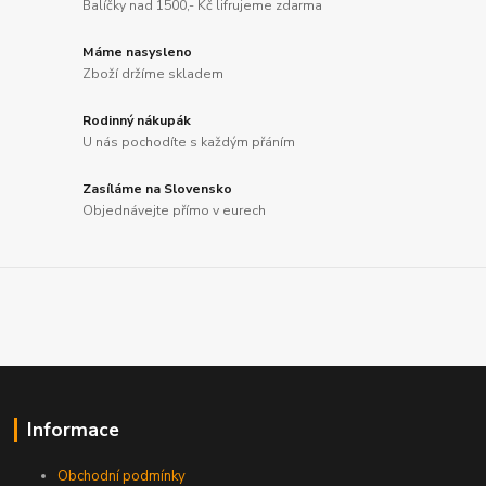
Balíčky nad 1500,- Kč lifrujeme zdarma
Máme nasysleno
Zboží držíme skladem
Rodinný nákupák
U nás pochodíte s každým přáním
Zasíláme na Slovensko
Objednávejte přímo v eurech
Informace
Obchodní podmínky