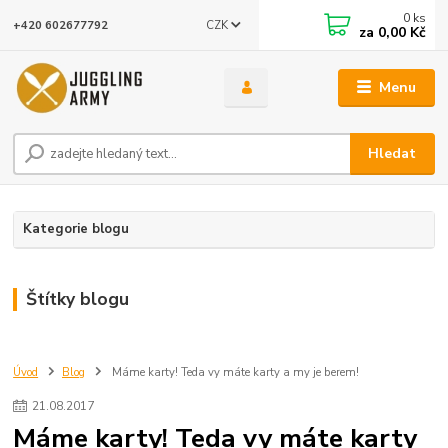
0
ks
CZK
+420 602677792
za
0,00 Kč
Menu
Hledat
Kategorie blogu
Štítky blogu
Úvod
Blog
Máme karty! Teda vy máte karty a my je berem!
21
.
08
.
2017
Máme karty! Teda vy máte karty