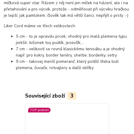
míčková super star. Rázem z něj není jen míček na házení, ale i na
přetahování a pro výcvik, protože - odměňovat při výcviku hračkou
je lepší, jak pamlskem, člověk tak má větší šanci, nepřijít o prsty :-)
Liker Cord máme ve třech velikostech:
5 cm - to je opravdu prcek, vhodný pro malá plemena typu
jorkšír, bišonek toy pudlík, jezevčík,...
7 cm - velikostí se rovná klasickému tenisáku a je vhodný
např. pro kokry, border teriéry, sheltie, borderky, setry
9 cm - takovej menší pomeranč, který potěší třeba bull
plemena, čuvače, rotvajlery a další obříky
Související zboží
3
TOP produkt