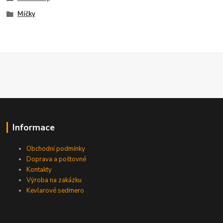
Míčky
Informace
Obchodní podmínky
Doprava a poštovné
Kontakty
Výroba na zakázku
Kevlarové sedmero