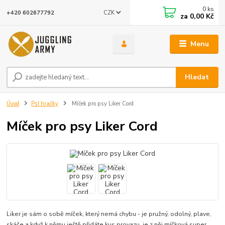
0
ks
CZK
+420 602677792
za
0,00 Kč
Menu
Hledat
Úvod
Psí hračky
Míček pro psy Liker Cord
Míček pro psy Liker Cord
Liker je sám o sobě míček, který nemá chybu - je pružný, odolný, plave,
skáče a když k němu ještě přidáte kus provazu, je z něj míčková super