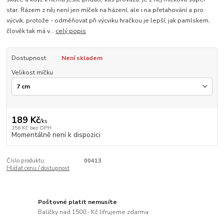
star. Rázem z něj není jen míček na házení, ale i na přetahování a pro
výcvik, protože - odměňovat při výcviku hračkou je lepší, jak pamlskem,
člověk tak má v...
celý popis
Dostupnost
Není skladem
Velikost míčku
189 Kč
/
ks
156 Kč
bez DPH
Momentálně není k dispozici
Číslo produktu:
00413
Hlídat cenu / dostupnost
Poštovné platit nemusíte
Balíčky nad 1500,- Kč lifrujeme zdarma