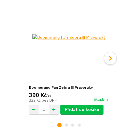
Boomerang Fan Zebra III Pravoruký
Discraft 175
390 Kč
380 Kč
/
ks
/
ks
Skladem
322 Kč
bez DPH
314 Kč
bez 
Přidat do košíku