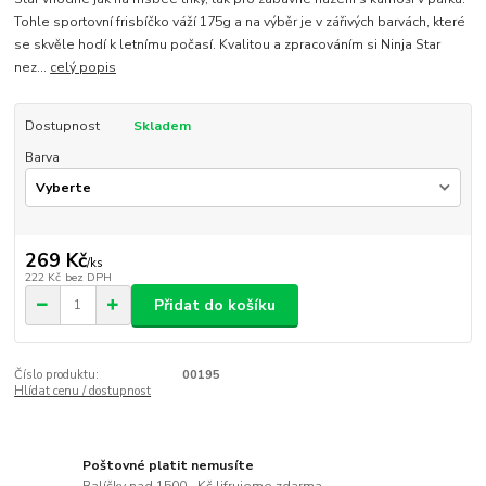
Tohle sportovní frisbíčko váží 175g a na výběr je v zářivých barvách, které
se skvěle hodí k letnímu počasí. Kvalitou a zpracováním si Ninja Star
nez...
celý popis
Dostupnost
Skladem
Barva
269 Kč
/
ks
222 Kč
bez DPH
Přidat do košíku
Číslo produktu:
00195
Hlídat cenu / dostupnost
Poštovné platit nemusíte