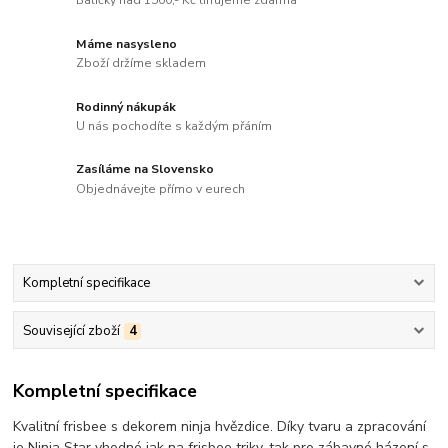
Balíčky nad 1500,- Kč lifrujeme zdarma
Máme nasysleno
Zboží držíme skladem
Rodinný nákupák
U nás pochodíte s každým přáním
Zasíláme na Slovensko
Objednávejte přímo v eurech
Kompletní specifikace
Související zboží
4
Kompletní specifikace
Kvalitní frisbee s dekorem ninja hvězdice. Díky tvaru a zpracování
je Ninja Star vhodné jak na frisbee triky, tak pro zábavné házení s