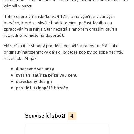
kámoši v parku.
Tohle sportovní frisbíčko váží 175g a na výběr je v zářivých
barvách, které se skvěle hodí k letnímu počasí. Kvalitou a
zpracováním si Ninja Star nezadá s mnohem dražšími talíři a
rozhodně ho můžeme doporučit.
Házecí talíř je vhodný pro děti i dospělé a radost udělá i jako
originální narozeninový dárek....protože kdo by po sobě nechtěl
házet jako Ninja?
4 barevné varianty
kvalitní talíř za příznivou cenu
osvědčený design
pro děti i dospělé házeče
Související zboží
4
TOP produkt