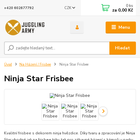
0
ks
CZK
+420 602677792
za
0,00 Kč
Menu
Hledat
Úvod
Na Házení / Frisbee
Ninja Star Frisbee
Ninja Star Frisbee
Kvalitní frisbee s dekorem ninja hvězdice. Díky tvaru a zpracování je Ninja
Star vhodné jak na frisbee triky, tak pro zábavné házení s kámoši v parku.