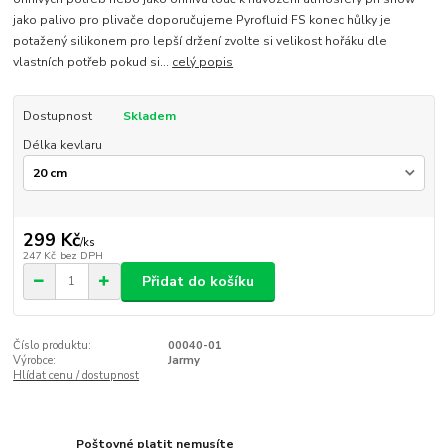
jako palivo pro plivače doporučujeme Pyrofluid FS konec hůlky je
potažený silikonem pro lepší držení zvolte si velikost hořáku dle
vlastních potřeb pokud si...
celý popis
Dostupnost
Skladem
Délka kevlaru
299 Kč
/
ks
247 Kč
bez DPH
Přidat do košíku
Číslo produktu:
00040-01
Výrobce:
Jarmy
Hlídat cenu / dostupnost
Poštovné platit nemusíte