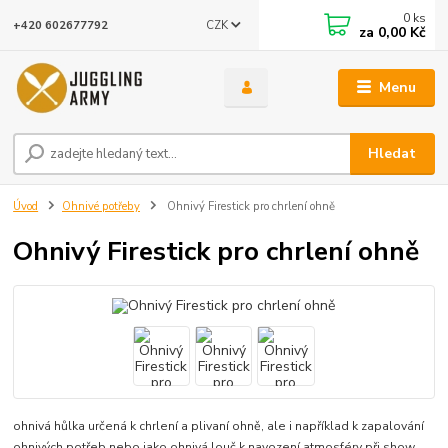
0
ks
CZK
+420 602677792
za
0,00 Kč
Menu
Hledat
Úvod
Ohnivé potřeby
Ohnivý Firestick pro chrlení ohně
Ohnivý Firestick pro chrlení ohně
ohnivá hůlka určená k chrlení a plivaní ohně, ale i například k zapalování
ohnivých potřeb nebo jako ohnivá louč k navození atmosféry při show