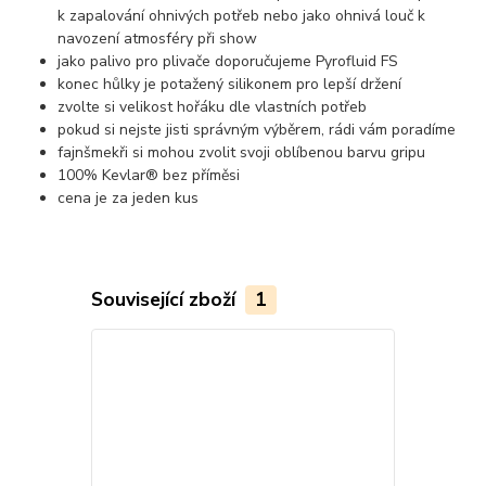
k zapalování ohnivých potřeb nebo jako ohnivá louč k
navození atmosféry při show
jako palivo pro plivače doporučujeme Pyrofluid FS
konec hůlky je potažený silikonem pro lepší držení
zvolte si velikost hořáku dle vlastních potřeb
pokud si nejste jisti správným výběrem, rádi vám poradíme
fajnšmekři si mohou zvolit svoji oblíbenou barvu gripu
100% Kevlar® bez příměsi
cena je za jeden kus
Související zboží
1