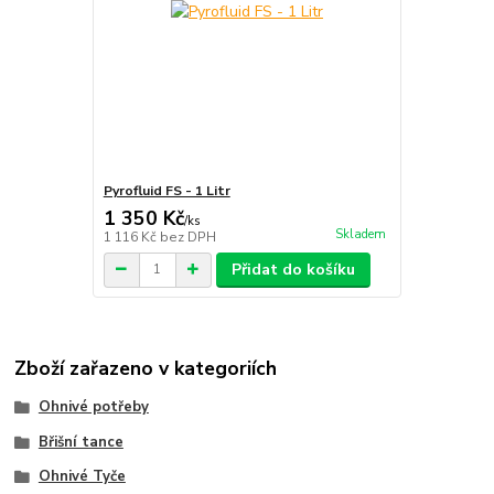
Pyrofluid FS - 1 Litr
1 350 Kč
/
ks
Skladem
1 116 Kč
bez DPH
Přidat do košíku
Zboží zařazeno v kategoriích
Ohnivé potřeby
Břišní tance
Ohnivé Tyče