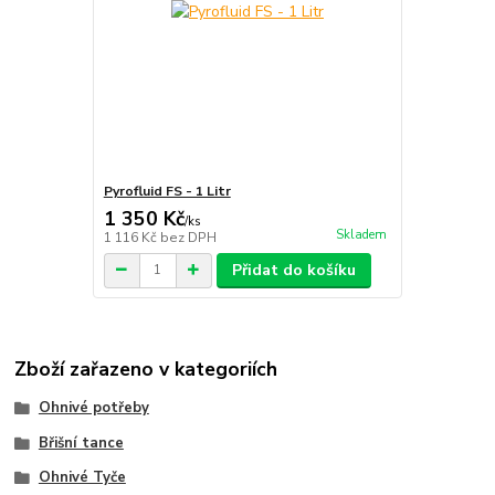
Pyrofluid FS - 1 Litr
1 350 Kč
/
ks
Skladem
1 116 Kč
bez DPH
Přidat do košíku
Zboží zařazeno v kategoriích
Ohnivé potřeby
Břišní tance
Ohnivé Tyče