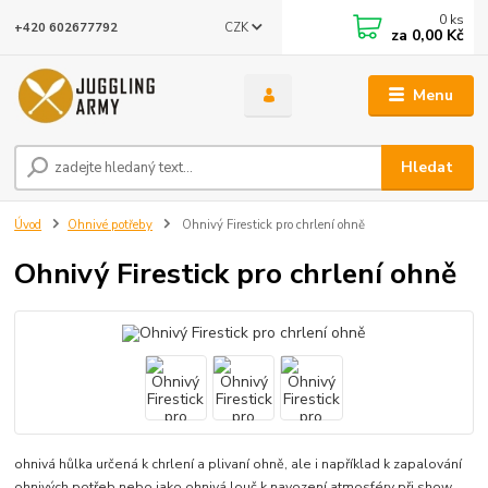
0
ks
CZK
+420 602677792
za
0,00 Kč
Menu
Hledat
Úvod
Ohnivé potřeby
Ohnivý Firestick pro chrlení ohně
Ohnivý Firestick pro chrlení ohně
ohnivá hůlka určená k chrlení a plivaní ohně, ale i například k zapalování
ohnivých potřeb nebo jako ohnivá louč k navození atmosféry při show