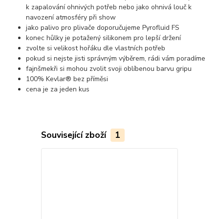
k zapalování ohnivých potřeb nebo jako ohnivá louč k
navození atmosféry při show
jako palivo pro plivače doporučujeme Pyrofluid FS
konec hůlky je potažený silikonem pro lepší držení
zvolte si velikost hořáku dle vlastních potřeb
pokud si nejste jisti správným výběrem, rádi vám poradíme
fajnšmekři si mohou zvolit svoji oblíbenou barvu gripu
100% Kevlar® bez příměsi
cena je za jeden kus
Související zboží
1