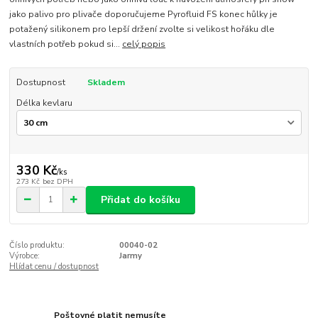
jako palivo pro plivače doporučujeme Pyrofluid FS konec hůlky je
potažený silikonem pro lepší držení zvolte si velikost hořáku dle
vlastních potřeb pokud si...
celý popis
Dostupnost
Skladem
Délka kevlaru
330 Kč
/
ks
273 Kč
bez DPH
Přidat do košíku
Číslo produktu:
00040-02
Výrobce:
Jarmy
Hlídat cenu / dostupnost
Poštovné platit nemusíte