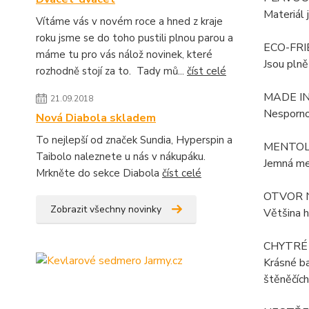
Materiál 
Vítáme vás v novém roce a hned z kraje
roku jsme se do toho pustili plnou parou a
ECO-FRI
máme tu pro vás nálož novinek, které
Jsou plně
rozhodně stojí za to. Tady mů...
číst celé
MADE I
21.09.2018
Nespornou
Nová Diabola skladem
To nejlepší od značek Sundia, Hyperspin a
MENTOLO
Taibolo naleznete u nás v nákupáku.
Jemná men
Mrkněte do sekce Diabola
číst celé
OTVOR 
Zobrazit všechny novinky
Většina h
CHYTRÉ
Krásné ba
štěněčích