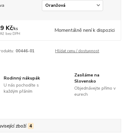
va
9 Kč
/
ks
Momentálně není k dispozici
 Kč
bez DPH
roduktu:
00446-01
Hlídat cenu / dostupnost
Zasíláme na
Rodinný nákupák
Slovensko
U nás pochodíte s
Objednávejte přímo v
každým přáním
eurech
visející zboží
4