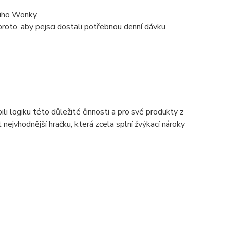
liho Wonky.
 proto, aby pejsci dostali potřebnou denní dávku
li logiku této důležité činnosti a pro své produkty z
ejvhodnější hračku, která zcela splní žvýkací nároky