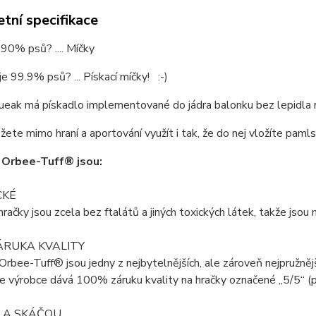
tní specifikace
 90% psů? .... Míčky
je 99.9% psů? ... Pískací míčky! :-)
eak má pískadlo implementované do jádra balonku bez lepidla n
ete mimo hraní a aportování využít i tak, že do nej vložíte pamls
 Orbee-Tuff® jsou:
CKÉ
račky jsou zcela bez ftalátů a jiných toxických látek, takže jso
ÁRUKA KVALITY
Orbee-Tuff® jsou jedny z nejbytelnějších, ale zároveň nejpružněj
že výrobce dává 100% záruku kvality na hračky označené „5/5“ (př
 A SKÁČOU