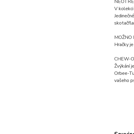
NEOTŘE
V kolekci
Jedinečné
skotačfla
MOŽNO 
Hračky je
CHEW-O
Žvýkání j
Orbee-Tuf
vašeho p