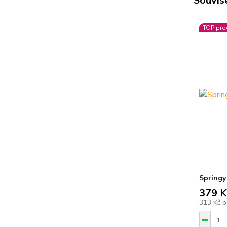
Souvise
TOP pro
Springy
379 K
313 Kč
b