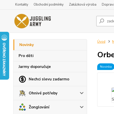
Kontakty
Obchodní podmínky
Zakázková výroba
Doprava
Úvod
N
Novinky
Orbe
Pro děti
Jarmy doporučuje
Novinka
Nechci slevu zadarmo
Ohnivé potřeby
Žonglování