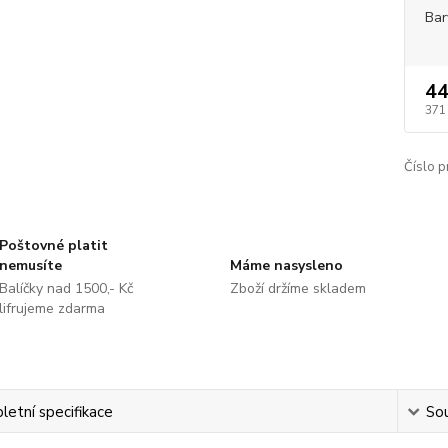
Bar
44
371
Číslo p
Poštovné platit
nemusíte
Máme nasysleno
Balíčky nad 1500,- Kč
Zboží držíme skladem
lifrujeme zdarma
etní specifikace
Sou