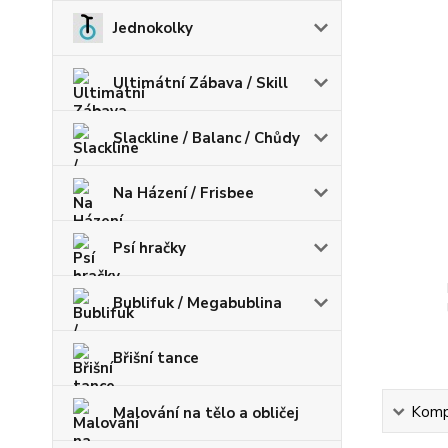
Jednokolky
Ultimátní Zábava / Skill
Slackline / Balanc / Chůdy
Na Házení / Frisbee
Psí hračky
Bublifuk / Megabublina
Břišní tance
Kompl
Malování na tělo a obličej