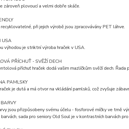
je zároveň plovoucí a velmi dobře skáče.
ENDLY
 recyklovatelné, při jejich výrobě jsou zpracovávány PET láhve.
N USA
 výhodou je striktní výroba hraček v USA.
VÁ PŘÍCHUŤ - SVĚŽÍ DECH
tolová příchuť hraček dodá vašim mazlíčkům svěží dech. Řada p
NA PAMLSKY
raček je dutá a má otvor na vkládání pamlsků, což zvyšuje zábavnos
 BARVY
rvy jsou přizpůsobeny svému účelu - fosforové míčky ve tmě výra
 barvách, sada pro seniory Old Soul je v kontrastních barvách pro 