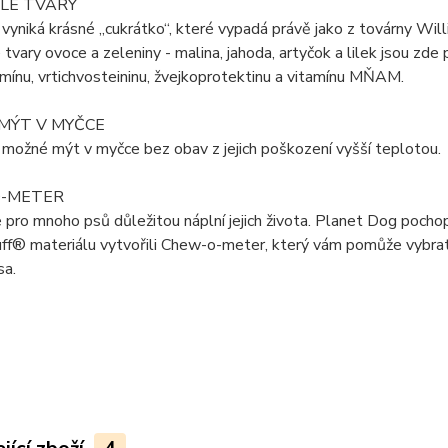
LÉ TVARY
 vyniká krásné „cukrátko“, které vypadá právě jako z továrny Wil
 tvary ovoce a zeleniny - malina, jahoda, artyčok a lilek jsou zde
mínu, vrtichvosteininu, žvejkoprotektinu a vitamínu MŇAM.
MÝT V MYČCE
 možné mýt v myčce bez obav z jejich poškození vyšší teplotou.
-METER
e pro mnoho psů důležitou náplní jejich života. Planet Dog pochopi
f® materiálu vytvořili Chew-o-meter, který vám pomůže vybrat n
sa.