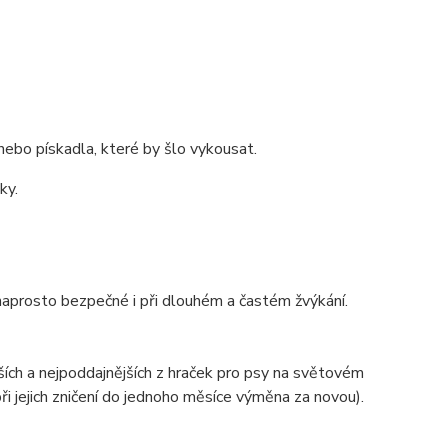
ebo pískadla, které by šlo vykousat.
ky.
u naprosto bezpečné i při dlouhém a častém žvýkání.
ších a nejpoddajnějších z hraček pro psy na světovém
i jejich zničení do jednoho měsíce výměna za novou).