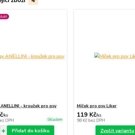
jící zboží
4
dukt
 ANELLINI - kroužek pro psy
Míček pro psy Liker
č
119 Kč
/
ks
/
ks
Skladem
ez DPH
98 Kč
bez DPH
Přidat do košíku
Zvolit variantu