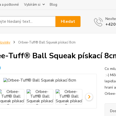
 a poštovné
Vybírám si
Blog
Nevíte
Hledat
+420
ovinky
Orbee-Tuff® Ball Squeak pískací 8cm
e-Tuff® Ball Squeak pískací 8c
Co milu
:-) Mí
lepidl
hraní a
Orbee-
Dos