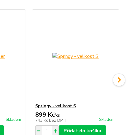
Springy - velikost S
Spr
899 Kč
1 
/
ks
Skladem
Skladem
743 Kč
bez DPH
1 
Přidat do košíku