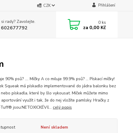
Přihlášení
CZK
 si rady? Zavolejte.
0
ks
za
0,00 Kč
 602677792
m
je 90% psů? .... Míčky A co miluje 99.9% psů? ... Pískací míčky!
ček Squeak má pískadlo implementované do jádra balonku bez
a nebo pískadla, které by šlo vykousat. Míček můžete mimo
 aportování využít i tak, že do nej vložíte pamlsky. Hračky z
Tuff® jsou:NETOXICKÉVš...
celý popis
tupnost
Není skladem