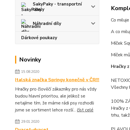
SakyPaky - transportní
Komple
obaly
Co miluje
Náhradní díly
A co milu
Dárkové poukazy
Míček Squ
Míček můž
Novinky
Hračky z
15.08.2020
Italská značka Springy konečně v ČR!!!
NETOXI
Všechny h
Hračky pro člověčí zákazníky pro nás vždy
budou hlavní prioritou, ale jelikož se
100% Z
netajíme tím, že máme rádi psy rozhodli
Hračky z 
jsme se sortiment lehce rozší...
číst celé
trhu, tak
29.01.2020
PLAVOU
Dvacet-dvacet