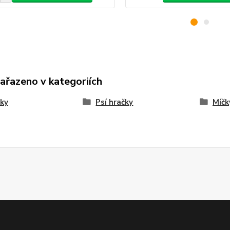
zařazeno v kategoriích
ky
Psí hračky
Míčk