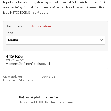
lepidla nebo pískadla, které by šlo vykousat. Míček můžete mimo hraní a
aportování využít i tak, že do nej vložíte pamlsky. Hračky z Orbee-Tuff®
jsou:NETOXICKÉVš...
celý popis
Dostupnost
Není skladem
Barva
449 Kč
/
ks
371 Kč
bez DPH
Momentálně není k dispozici
Číslo produktu:
00446-02
Hlídat cenu / dostupnost
Poštovné platit nemusíte
Balíčky nad 1500,- Kč lifrujeme zdarma