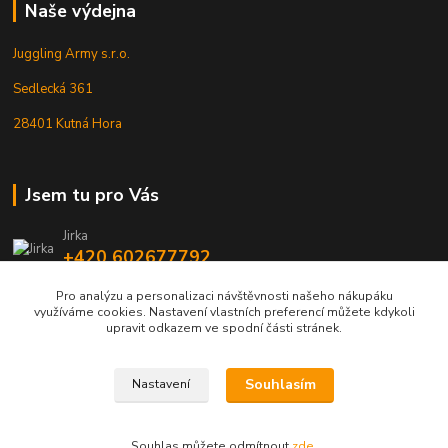
Naše výdejna
Juggling Army s.r.o.
Sedlecká 361
28401 Kutná Hora
Jsem tu pro Vás
Jirka
+420 602677792
Pro analýzu a personalizaci návštěvnosti našeho nákupáku
info@jarmy.cz
využíváme cookies. Nastavení vlastních preferencí můžete kdykoli
upravit odkazem ve spodní části stránek.
Souhlasím
Nastavení
Kopyrájt - Jarmy.cz
Souhlas můžete odmítnout
zde
.