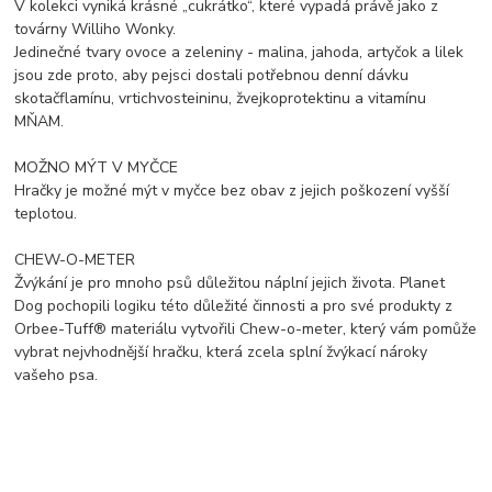
V kolekci vyniká krásné „cukrátko“, které vypadá právě jako z
továrny Williho Wonky.
Jedinečné tvary ovoce a zeleniny - malina, jahoda, artyčok a lilek
jsou zde proto, aby pejsci dostali potřebnou denní dávku
skotačflamínu, vrtichvosteininu, žvejkoprotektinu a vitamínu
MŇAM.
MOŽNO MÝT V MYČCE
Hračky je možné mýt v myčce bez obav z jejich poškození vyšší
teplotou.
CHEW-O-METER
Žvýkání je pro mnoho psů důležitou náplní jejich života. Planet
Dog pochopili logiku této důležité činnosti a pro své produkty z
Orbee-Tuff® materiálu vytvořili Chew-o-meter, který vám pomůže
vybrat nejvhodnější hračku, která zcela splní žvýkací nároky
vašeho psa.