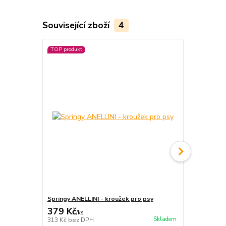
Související zboží
4
TOP produkt
Springy ANELLINI - kroužek pro psy
Míček pro ps
379 Kč
119 Kč
/
ks
/
ks
Skladem
313 Kč
bez DPH
98 Kč
bez D