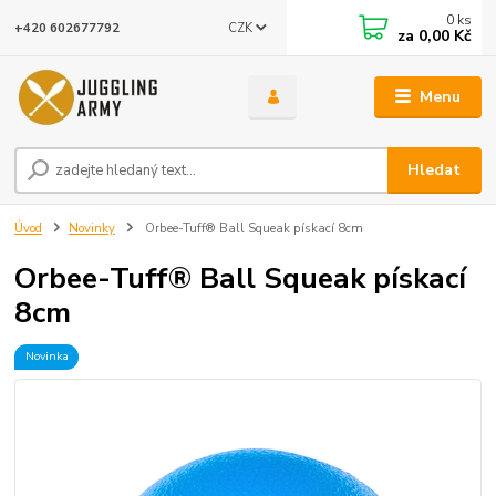
0
ks
CZK
+420 602677792
za
0,00 Kč
Menu
Hledat
Úvod
Novinky
Orbee-Tuff® Ball Squeak pískací 8cm
Orbee-Tuff® Ball Squeak pískací
8cm
Novinka