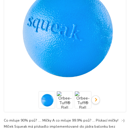
Co miluje 90% psů? .... Míčky A co miluje 99.9% psů? ... Pískací míčky! :-)
Míček Squeak má pískadlo implementované do jádra balonku bez