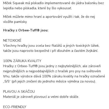
Míček Squeak má pískadlo implementované do jádra balonku bez
lepidla nebo pískadla, které by šlo vykousat.
Míček můžete mimo hraní a aportování využít i tak, že do nej
vložíte pamlsky.
Hračky z Orbee-Tuff® jsou:
NETOXICKÉ
Všechny hračky jsou zcela bez ftalátů a jiných toxických látek,
takže jsou naprosto bezpečné i při dlouhém a častém žvýkání.
100% ZÁRUKA KVALITY
Hračky z Orbee-Tuff® jsou jedny z nejbytelnějších, ale zároveň
nejpružnějších a nejpoddajnějších z hraček pro psy na světovém
trhu, takže výrobce dává 100% záruku kvality na hračky označené
„5/5“ (při jejich zničení do jednoho měsíce výměna za novou).
PLAVOU A SKÁČOU
Materiál je zároveň plovoucí a velmi dobře skáče.
ECO-FRIENDLY