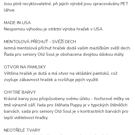
Jsou plně recyklovatelné, při jejich výrobě jsou zpracovávány PET
láhve.
MADE IN USA
Nespornou výhodou je striktní výroba hraček v USA.
MENTOLOVÁ PŘÍCHUŤ - SVĚŽÍ DECH
Jemná mentolová příchuť hraček dodá vašim mazlíčkům svěží dech.
Řada pro seniory Old Soul je obohacena dvojitou dávkou máty.
OTVOR NA PAMLSKY
Většina hraček je dutá a má otvor na vkládání pamlsků, což
zvyšuje zábavnost hraček a rozšiřuje jejich využití.
CHYTRÉ BARVY
Krásné barvy jsou přizpůsobeny svému účelu - fosforové míčky ve
tmě výrazně září, řada pro štěňata Puppy je v typických štěněčích
barvách, sada pro seniory Old Soul je v kontrastních barvách pro
lepší viditelnost hračky.
NEOTŘELÉ TVARY