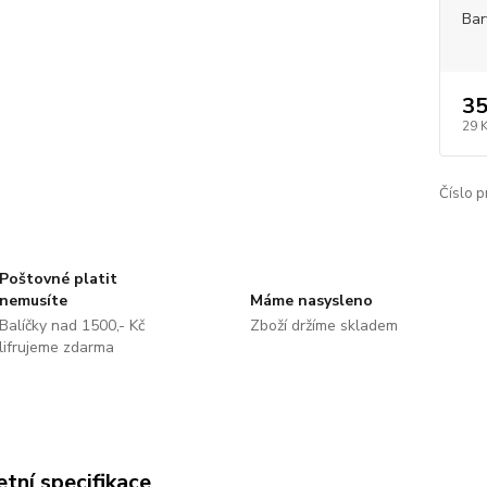
Bar
35
29 
Číslo p
Poštovné platit
nemusíte
Máme nasysleno
Balíčky nad 1500,- Kč
Zboží držíme skladem
lifrujeme zdarma
tní specifikace