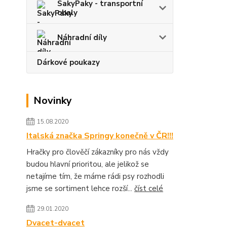
SakyPaky - transportní
obaly
Náhradní díly
Dárkové poukazy
Novinky
15.08.2020
Italská značka Springy konečně v ČR!!!
Hračky pro člověčí zákazníky pro nás vždy
budou hlavní prioritou, ale jelikož se
netajíme tím, že máme rádi psy rozhodli
jsme se sortiment lehce rozší...
číst celé
29.01.2020
Dvacet-dvacet