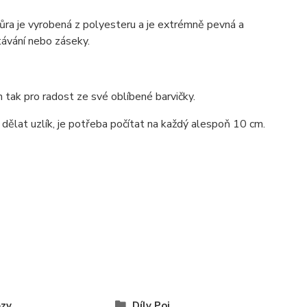
ňůra je vyrobená z polyesteru a je extrémně pevná a
távání nebo záseky.
tak pro radost ze své oblíbené barvičky.
dělat uzlík, je potřeba počítat na každý alespoň 10 cm.
zy
Díly Poi