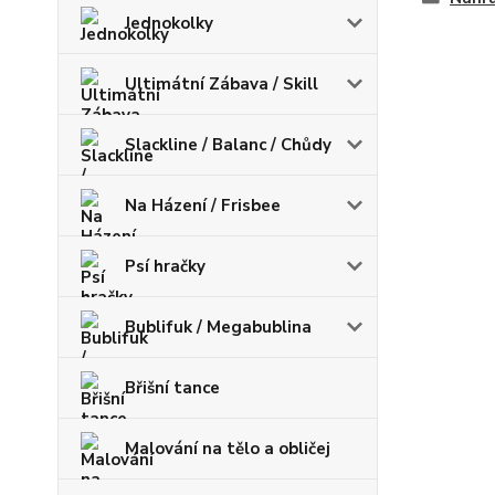
Jednokolky
Ultimátní Zábava / Skill
Slackline / Balanc / Chůdy
Na Házení / Frisbee
Psí hračky
Bublifuk / Megabublina
Břišní tance
Malování na tělo a obličej