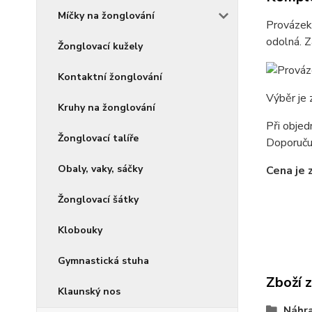
Míčky na žonglování
Provázek 
odolná. Z
Žonglovací kužely
Kontaktní žonglování
Výběr je 
Kruhy na žonglování
Při objed
Žonglovací talíře
Doporučuj
Obaly, vaky, sáčky
Cena je 
Žonglovací šátky
Klobouky
Gymnastická stuha
Zboží 
Klaunský nos
Náhra