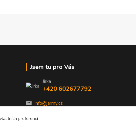
Jsem tu pro Vás
Jirka
+420 602677792
info@jarmy.cz
lastních preferencí