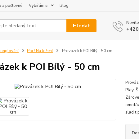
 a poštovné
Vybírám si
Blog
Nevíte
Hledat
+420
onglování
Poi / Na točení
Provázek k POI Bílý - 50 cm
ázek k POI Bílý - 50 cm
Prováz
Play. 
Zárove
omotáv
sladit
Dos