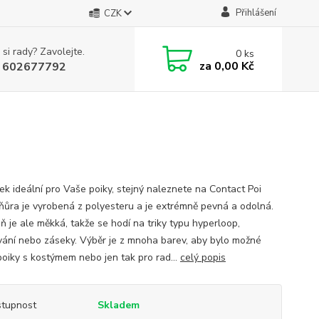
Přihlášení
CZK
 si rady? Zavolejte.
0
ks
za
0,00 Kč
 602677792
ek ideální pro Vaše poiky, stejný naleznete na Contact Poi
Šňůra je vyrobená z polyesteru a je extrémně pevná a odolná.
ň je ale měkká, takže se hodí na triky typu hyperloop,
ání nebo záseky. Výběr je z mnoha barev, aby bylo možné
 poiky s kostýmem nebo jen tak pro rad...
celý popis
tupnost
Skladem