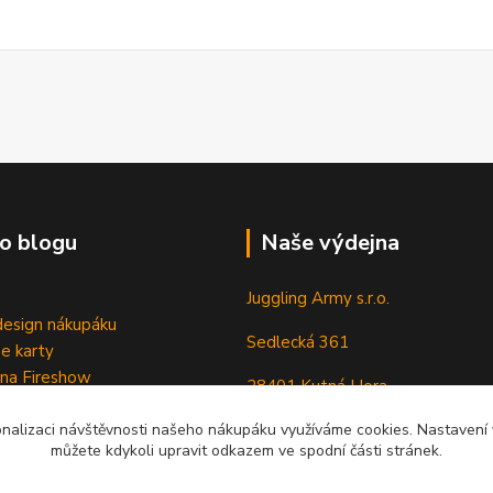
o blogu
Naše výdejna
Juggling Army s.r.o.
esign nákupáku
Sedlecká 361
e karty
 na Fireshow
28401 Kutná Hora
onalizaci návštěvnosti našeho nákupáku využíváme cookies. Nastavení v
můžete kdykoli upravit odkazem ve spodní části stránek.