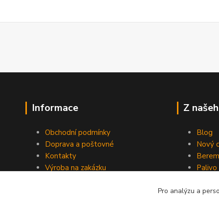
Informace
Z našeh
Obchodní podmínky
Blog
Doprava a poštovné
Nový d
Kontakty
Berem
Výroba na zakázku
Palivo
Kevlarové sedmero
Pro analýzu a pers