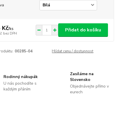
va
 Kč
/
ks
Přidat do košíku
Kč
bez DPH
roduktu:
00285-04
Hlídat cenu / dostupnost
Zasíláme na
Rodinný nákupák
Slovensko
U nás pochodíte s
Objednávejte přímo v
každým přáním
eurech