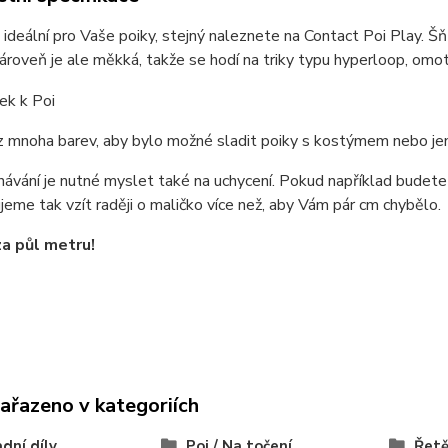
ideální pro Vaše poiky, stejný naleznete na Contact Poi Play. Š
ároveň je ale měkká, takže se hodí na triky typu hyperloop, omo
z mnoha barev, aby bylo možné sladit poiky s kostýmem nebo jen 
návání je nutné myslet také na uchycení. Pokud například budete 
eme tak vzít raději o maličko více než, aby Vám pár cm chybělo.
za půl metru!
zařazeno v kategoriích
dní díly
Poi / Na točení
Řetě