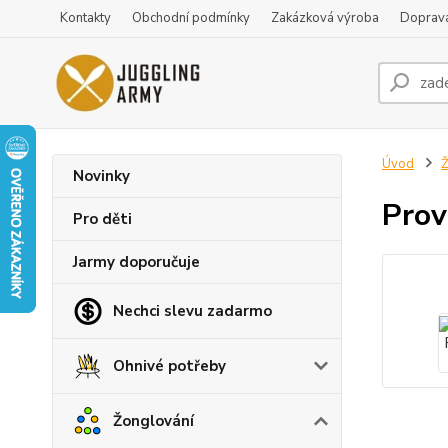
Kontakty
Obchodní podmínky
Zakázková výroba
Doprava
Úvod
Ž
Novinky
Prov
Pro děti
Jarmy doporučuje
Nechci slevu zadarmo
Ohnivé potřeby
Žonglování