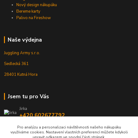
Nový design nákupáku
Bereme karty
Palivo na Fireshow
Naše výdejna
Juggling Army s.r.o.
Sedlecká 361
28401 Kutná Hora
Jsem tu pro Vás
Jirka
+420 602677792
Pro analýzu a personalizaci návštěvnosti našeho nákupáku
info@jarmy.cz
využíváme cookies. Nastavení vlastních preferencí můžete kdykoli
upravit odkazem ve spodní části stránek.