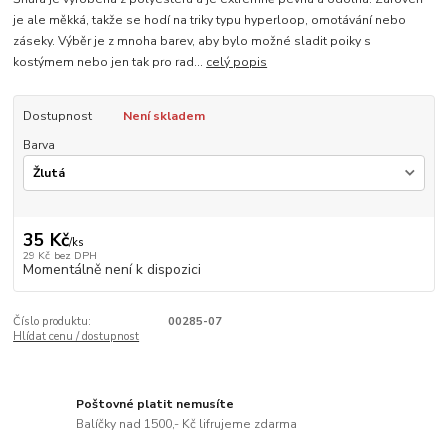
je ale měkká, takže se hodí na triky typu hyperloop, omotávání nebo
záseky. Výběr je z mnoha barev, aby bylo možné sladit poiky s
kostýmem nebo jen tak pro rad...
celý popis
Dostupnost
Není skladem
Barva
35 Kč
/
ks
29 Kč
bez DPH
Momentálně není k dispozici
Číslo produktu:
00285-07
Hlídat cenu / dostupnost
Poštovné platit nemusíte
Balíčky nad 1500,- Kč lifrujeme zdarma