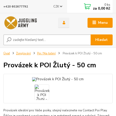
0
ks
CZK
+420 602677792
za
0,00 Kč
Menu
Hledat
Úvod
Žonglování
Poi / Na točení
Provázek k POI Žlutý - 50 cm
Provázek k POI Žlutý - 50 cm
Provázek ideální pro Vaše poiky, stejný naleznete na Contact Poi Play.
Šňůra je vyrobená z polyesteru a je extrémně pevná a odolná. Zároveň